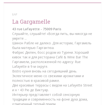
БАР
La Gargamelle
43 rue Lafayette - 75009 Paris
Слушайте, слушайте! «Всегда пить, вы никогда не
умрете ...
Шинон Рабле не далеко. Для истории, Гаргамель
была матерью Гаргантюа.
Фабрис Дюпен, босс родом из Турени. Хороший
кивок так и для ресторана Café & Wine Bar The
Гаргамели, расположенной по адресу: Rue
Lafayette в 9-м округе.
Bistro кухня вновь на сегодняшний день.
Эклектичное меню со свежими ароматами и
полностью в красивой рамке.
Две красивые террасы с видом на Lafayette Street
и н • 43 Рю де Виктуар.
Интерьер представляет собой сенсорную
традиции и современность на фоне духа дома,
отмеченный теплый прием.