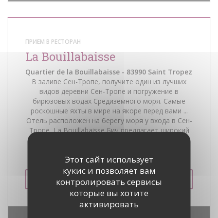
ПРИЕМ В РЕСТОРАН
La Bouillabaisse
Quartier de la Bouillabaisse - 83990 Saint Tropez
В заливе Сен-Тропе, получите один из лучших
видов деревни Сен-Тропе и погружение в
бирюзовых водах Средиземного моря. Самые
роскошные яхты в мире на якоре перед вами ...
Отель расположен на берегу моря у входа в Сен-
Тропе, La Bouillabaisse Бич предлагает широкий
выбор лучших рецептов для морепродуктов.
Частная парковка наши клиенты.
Этот сайт использует
кукис и позволяет вам
УВИДЕТЬ ВЕБ-СТРАНИЦУ
контролировать сервисы
которые вы хотите
активировать