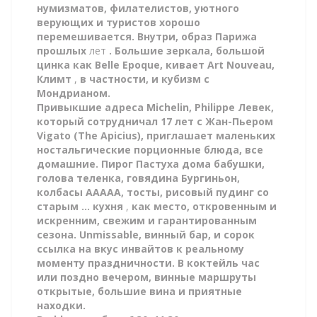
нумизматов, филателистов, уютного
верующих и туристов хорошо
перемешивается. Внутри, образ Парижа
прошлых
лет
. Большие зеркала, большой
цинка как Belle Epoque, кивает Art Nouveau,
Климт
,
в частности, и кубизм с
Мондрианом.
Привыкшие адреса Michelin, Philippe Левек,
который сотрудничал 17 лет с Жан-Пьером
Vigato (The Apicius), приглашает маленьких
ностальгические порционные блюда, все
домашние. Пирог Пастуха дома бабушки,
голова теленка, говядина Бургиньон,
колбасы AAAAA, тосты, рисовый пудинг со
старым ... кухня
,
как место, откровенным и
искренним, свежим и гарантированным
сезона. Unmissable, винный бар, и сорок
ссылка на вкус инвайтов к реальному
моменту праздничности. В коктейль час
или поздно вечером, винные маршруты
открытые, большие вина и приятные
находки.