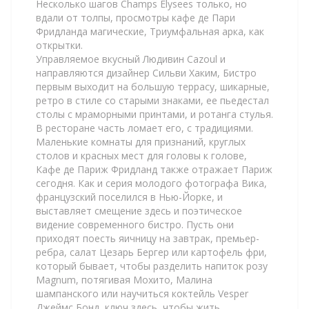
Несколько шагов Champs Elysees только, но
вдали от толпы, просмотры кафе де Пари
Фридланда магические, Триумфальная арка, как
открытки.
Управляемое вкусный Людивин Cazoul и
направляются дизайнер Сильви Хаким, Бистро
первым выходит на большую террасу, шикарные,
ретро в стиле со старыми знаками, ее пьедестал
столы с мраморными принтами, и ротанга стулья.
В ресторане часть ломает его, с традициями.
Маленькие комнаты для признаний, круглых
столов и красных мест для головы к голове,
Кафе де Париж Фридланд также отражает Париж
сегодня. Как и серия молодого фотографа Вика,
французский поселился в Нью-Йорке, и
выставляет смещение здесь и поэтическое
видение современного бистро. Пусть они
приходят поесть яичницу на завтрак, премьер-
ребра, салат Цезарь Бергер или картофель фри,
который бывает, чтобы разделить напиток розу
Magnum, потягивая Мохито, Малина
шампанского или научиться коктейль Vesper
Джеймс Бонд, ключ здесь, чтобы жить.