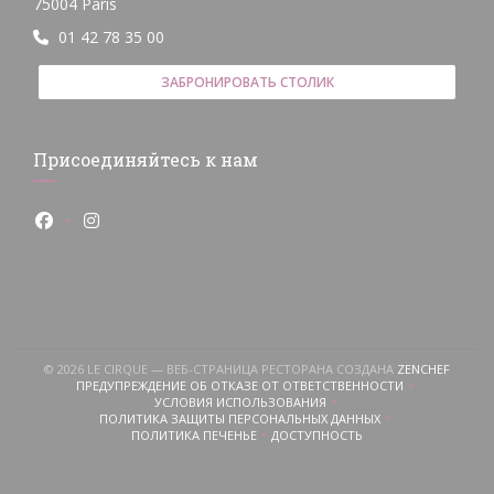
((открывается в новом окне))
75004 Paris
01 42 78 35 00
ЗАБРОНИРОВАТЬ СТОЛИК
Присоединяйтесь к нам
Facebook ((открывается в новом окне))
Instagram ((открывается в новом окне))
((ОТКР
© 2026 LE CIRQUE — ВЕБ-СТРАНИЦА РЕСТОРАНА СОЗДАНА
ZENCHEF
ПРЕДУПРЕЖДЕНИЕ ОБ ОТКАЗЕ ОТ ОТВЕТСТВЕННОСТИ
((ОТКРЫВАЕТСЯ В НОВОМ ОКНЕ))
УСЛОВИЯ ИСПОЛЬЗОВАНИЯ
((ОТКРЫВАЕТСЯ В НОВОМ ОКНЕ))
ПОЛИТИКА ЗАЩИТЫ ПЕРСОНАЛЬНЫХ ДАННЫХ
((ОТКРЫВАЕТСЯ В НОВОМ ОКНЕ))
ПОЛИТИКА ПЕЧЕНЬЕ
ДОСТУПНОСТЬ
((ОТКРЫВАЕТСЯ В НОВОМ ОКНЕ))
((ОТКРЫВАЕТСЯ В НОВОМ ОКН