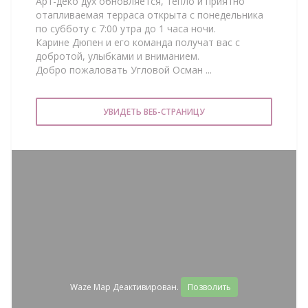
Арт-деко дух обновляется, тепло и приятно
отапливаемая терраса открыта с понедельника
по субботу с 7:00 утра до 1 часа ночи.
Карине Дюпен и его команда получат вас с
добротой, улыбками и вниманием.
Добро пожаловать Угловой Осман ...
УВИДЕТЬ ВЕБ-СТРАНИЦУ
Waze Map Деактивирован.
Позволить