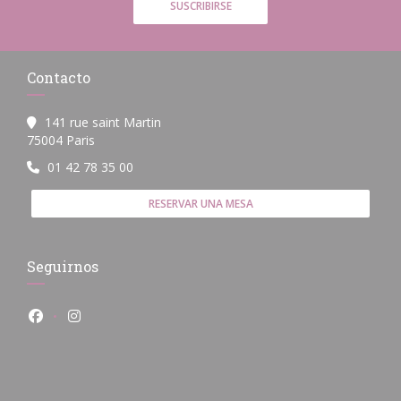
SUSCRIBIRSE
Contacto
141 rue saint Martin
((abre en una nueva ventana))
75004 Paris
01 42 78 35 00
RESERVAR UNA MESA
Seguirnos
Facebook ((abre en una nueva ventana))
Instagram ((abre en una nueva ventana))