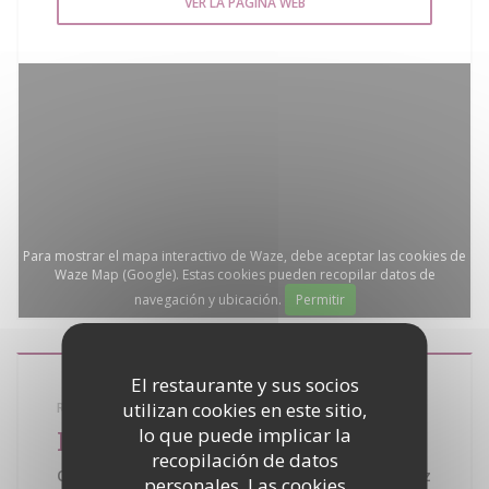
VER LA PÁGINA WEB
Para mostrar el mapa interactivo de Waze, debe aceptar las cookies de
Waze Map (Google). Estas cookies pueden recopilar datos de
navegación y ubicación.
Permitir
El restaurante y sus socios
utilizan cookies en este sitio,
RESTAURANTE SEMINARIO BANQUETE
lo que puede implicar la
La Bouillabaisse
recopilación de datos
Quartier de la Bouillabaisse - 83990 Saint Tropez
personales. Las cookies