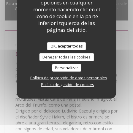
opciones en cualquier
Para mostrar el mapa interactivo de Waze, debe aceptar las cookies de
momento haciendo clic en el
Waze Map (Google). Estas cookies pueden recopilar datos de
icono de cookie en la parte
navegación y ubicación.
Permitir
inferior izquierda de las
páginas del sitio.
PUB - CERVECERÍA
OK, aceptar todas
Café de Paris
Denegar todas las cookies
45 Avenue de Friedland - 75008 Paris
Personalizar
Ca c'est Paris. Hausmann un poste de luz en el
paisaje y justo enfrente del Hotel Napoleon, palacios
Política de protección de datos personales
encantadores y antiguo círculo literario que cruzaban
Política de gestión de cookies
Hemingway, Steinbeck, Dalí ... A pocos pasos de los
Campos Elíseos solamente, pero lejos de las
multitudes, vistas Café de Paris Friedland, mágico, el
Arco del Triunfo, como una postal.
Dirigido por el delicioso Ludivine Cazoul y dirigida por
el diseñador Sylvie Hakim, el bistro es primera se
abre a una gran terraza, elegancia, retro con estilo
con signos de edad, sus veladores de mármol con