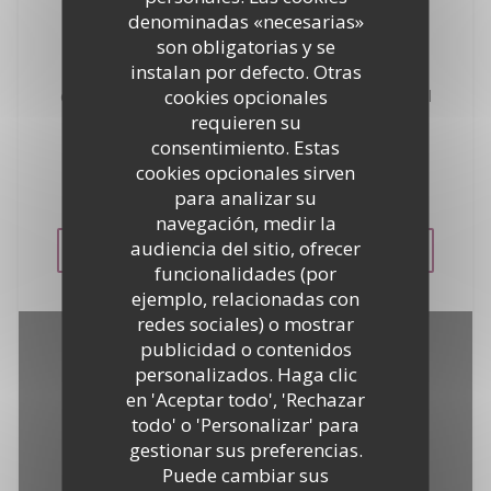
En el Golfo de Saint-Tropez, conseguir una de las
denominadas «necesarias»
mejores vistas de la localidad de Saint-Tropez y
son obligatorias y se
sumergirse en las aguas color turquesa del
instalan por defecto. Otras
Mediterráneo. Los más lujosos yates del mundo en
cookies opcionales
el ancla frente a ti ... Con una ubicación ideal junto al
mar en la entrada de Saint-Tropez, La Bouillabaisse
requieren su
Beach ofrece una gama de las mejores recetas de
consentimiento. Estas
pescados y mariscos. Aparcamiento privado
cookies opcionales sirven
nuestros clientes.
para analizar su
navegación, medir la
audiencia del sitio, ofrecer
VER LA PÁGINA WEB
funcionalidades (por
ejemplo, relacionadas con
redes sociales) o mostrar
publicidad o contenidos
personalizados. Haga clic
en 'Aceptar todo', 'Rechazar
todo' o 'Personalizar' para
gestionar sus preferencias.
Puede cambiar sus