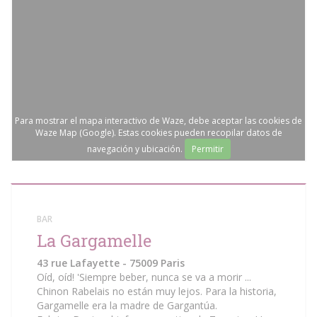
Para mostrar el mapa interactivo de Waze, debe aceptar las cookies de
Waze Map (Google). Estas cookies pueden recopilar datos de
navegación y ubicación.
Permitir
BAR
La Gargamelle
43 rue Lafayette - 75009 Paris
Oíd, oíd! 'Siempre beber, nunca se va a morir ...
Chinon Rabelais no están muy lejos. Para la historia,
Gargamelle era la madre de Gargantúa.