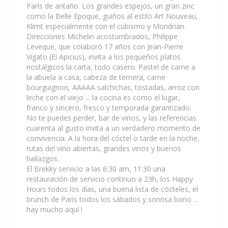
París de antaño. Los grandes espejos, un gran zinc
como la Belle Epoque, guiños al estilo Art Nouveau,
Klimt especialmente con el cubismo y Mondrian.
Direcciones Michelin acostumbrados, Philippe
Leveque, que colaboró ​​17 años con Jean-Pierre
Vigato (El Apicius), invita a los pequeños platos
nostálgicos la carta, todo casero. Pastel de carne a
la abuela a casa, cabeza de ternera, carne
bourguignon, AAAAA salchichas, tostadas, arroz con
leche con el viejo ... la cocina es como el lugar,
franco y sincero, fresco y temporada garantizado.
No te puedes perder, bar de vinos, y las referencias
cuarenta al gusto invita a un verdadero momento de
convivencia. A la hora del cóctel o tarde en la noche,
rutas del vino abiertas, grandes vinos y buenos
hallazgos.
El Brekky servicio a las 6:30 am, 11:30 una
restauración de servicio continuo a 23h, los Happy
Hours todos los días, una buena lista de cócteles, el
brunch de París todos los sábados y sonrisa bono ...
hay mucho aquí !