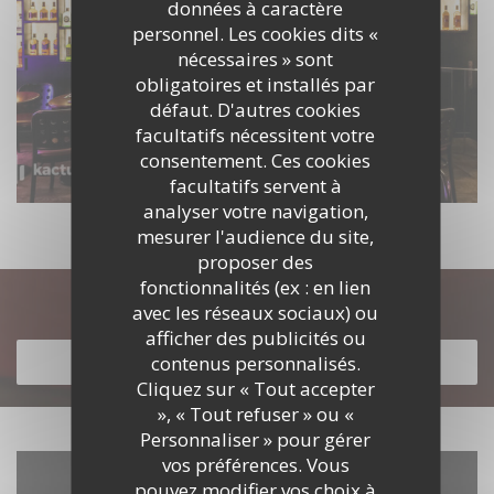
données à caractère
personnel. Les cookies dits «
nécessaires » sont
obligatoires et installés par
défaut. D'autres cookies
facultatifs nécessitent votre
consentement. Ces cookies
facultatifs servent à
analyser votre navigation,
mesurer l'audience du site,
proposer des
fonctionnalités (ex : en lien
Découvrir notre carte
avec les réseaux sociaux) ou
afficher des publicités ou
contenus personnalisés.
DÉCOUVRIR NOTRE CARTE
Cliquez sur « Tout accepter
», « Tout refuser » ou «
Personnaliser » pour gérer
vos préférences. Vous
pouvez modifier vos choix à