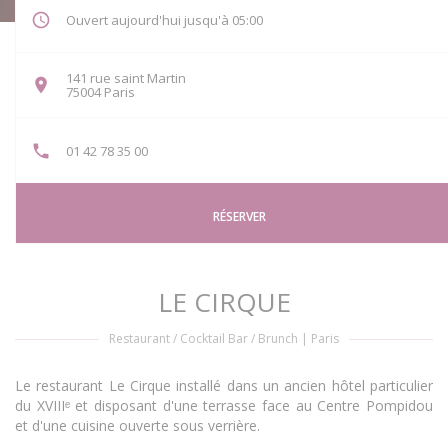
Ouvert aujourd'hui jusqu'à 05:00
141 rue saint Martin
((ouvre une nouvelle fenêtre))
75004 Paris
01 42 78 35 00
RÉSERVER
LE CIRQUE
Restaurant / Cocktail Bar / Brunch
|
Paris
Le restaurant Le Cirque installé dans un ancien hôtel particulier
du XVIIIᵉ et disposant d'une terrasse face au Centre Pompidou
et d'une cuisine ouverte sous verrière.