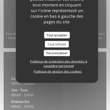
tout moment en cliquant
sur l'icône représentant un
cookie en bas à gauche des
pages du site.
Pour afficher la carte interactive Waze, vous devez accepter les cookies
Tout accepter
Waze Map (Google). Ces cookies peuvent collecter des données de
navigation et de localisation.
Autoriser
Tout refuser
Personnaliser
Politique de protection des données à
Infos pratiques
caractère personnel
Horaires
Politique de gestion des cookies
Lun
-
Mer
08h00 - 02h00
Jeu
-
Sam
08h00 - 05h00
Dimanche
08h00 - 02h00