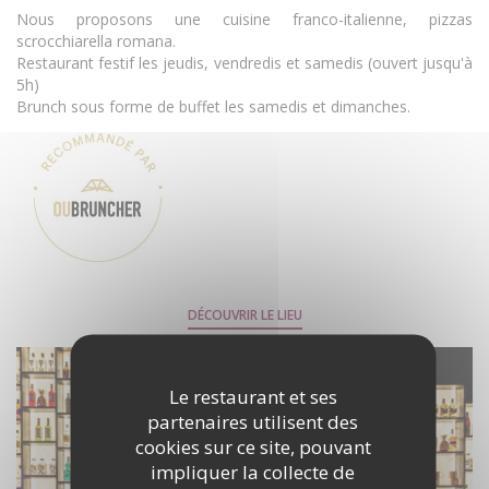
Nous proposons une cuisine franco-italienne, pizzas
scrocchiarella romana.
Restaurant festif les jeudis, vendredis et samedis (ouvert jusqu'à
5h)
Brunch sous forme de buffet les samedis et dimanches.
DÉCOUVRIR LE LIEU
Le restaurant et ses
partenaires utilisent des
cookies sur ce site, pouvant
impliquer la collecte de