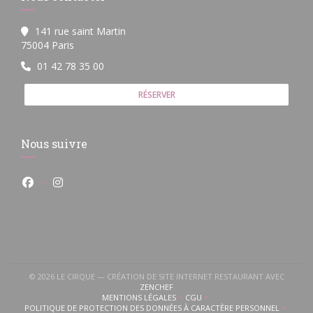
141 rue saint Martin
((ouvre une nouvelle fenêtre))
75004 Paris
01 42 78 35 00
RÉSERVER
Nous suivre
Facebook ((ouvre une nouvelle fenêtre))
Instagram ((ouvre une nouvelle fenêtre))
© 2026 LE CIRQUE — CRÉATION DE SITE INTERNET RESTAURANT AVEC
((OUVRE UNE NOUVELLE FENÊTRE))
ZENCHEF
MENTIONS LÉGALES
CGU
((OUVRE UNE NOUVELLE FENÊTRE))
((OUVRE UNE NOUVELLE FENÊTR
POLITIQUE DE PROTECTION DES DONNÉES À CARACTÈRE PERSONNEL
((OUVRE UNE NOUVELLE FENÊTRE))