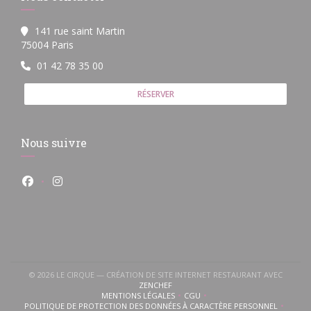
141 rue saint Martin
((ouvre une nouvelle fenêtre))
75004 Paris
01 42 78 35 00
RÉSERVER
Nous suivre
Facebook ((ouvre une nouvelle fenêtre))
Instagram ((ouvre une nouvelle fenêtre))
© 2026 LE CIRQUE — CRÉATION DE SITE INTERNET RESTAURANT AVEC
((OUVRE UNE NOUVELLE FENÊTRE))
ZENCHEF
MENTIONS LÉGALES
CGU
((OUVRE UNE NOUVELLE FENÊTRE))
((OUVRE UNE NOUVELLE FENÊTR
POLITIQUE DE PROTECTION DES DONNÉES À CARACTÈRE PERSONNEL
((OUVRE UNE NOUVELLE FENÊTRE))