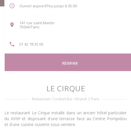
Ouvert aujourd'hui jusqu'à 05:00
141 rue saint Martin
((ouvre une nouvelle fenêtre))
75004 Paris
01 42 78 35 00
RÉSERVER
LE CIRQUE
Restaurant / Cocktail Bar / Brunch
|
Paris
Le restaurant Le Cirque installé dans un ancien hôtel particulier
du XVIIIᵉ et disposant d'une terrasse face au Centre Pompidou
et d'une cuisine ouverte sous verrière.