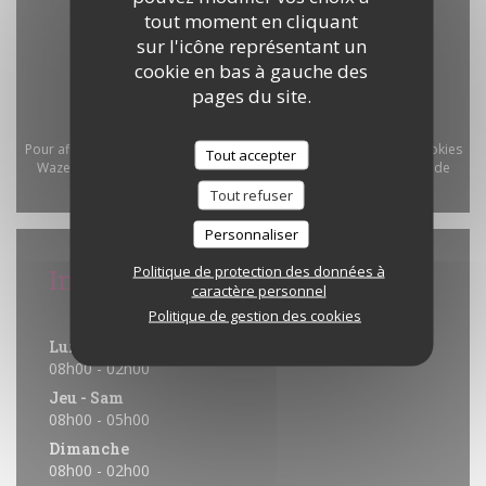
tout moment en cliquant
sur l'icône représentant un
cookie en bas à gauche des
pages du site.
Pour afficher la carte interactive Waze, vous devez accepter les cookies
Tout accepter
Waze Map (Google). Ces cookies peuvent collecter des données de
navigation et de localisation.
Autoriser
Tout refuser
Personnaliser
Politique de protection des données à
Infos pratiques
caractère personnel
Horaires
Politique de gestion des cookies
Lun
-
Mer
08h00 - 02h00
Jeu
-
Sam
08h00 - 05h00
Dimanche
08h00 - 02h00