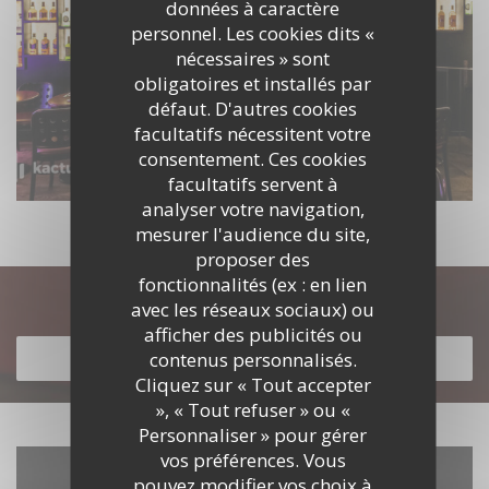
données à caractère
personnel. Les cookies dits «
nécessaires » sont
obligatoires et installés par
défaut. D'autres cookies
facultatifs nécessitent votre
consentement. Ces cookies
facultatifs servent à
analyser votre navigation,
mesurer l'audience du site,
proposer des
fonctionnalités (ex : en lien
Découvrir notre carte
avec les réseaux sociaux) ou
afficher des publicités ou
contenus personnalisés.
DÉCOUVRIR NOTRE CARTE
Cliquez sur « Tout accepter
», « Tout refuser » ou «
Personnaliser » pour gérer
vos préférences. Vous
pouvez modifier vos choix à