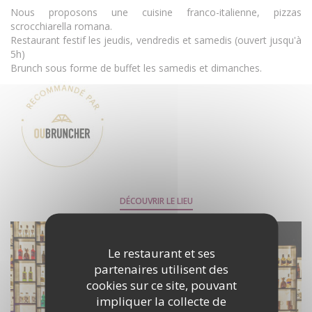
Nous proposons une cuisine franco-italienne, pizzas
scrocchiarella romana.
Restaurant festif les jeudis, vendredis et samedis (ouvert jusqu'à
5h)
Brunch sous forme de buffet les samedis et dimanches.
DÉCOUVRIR LE LIEU
Le restaurant et ses
partenaires utilisent des
cookies sur ce site, pouvant
impliquer la collecte de