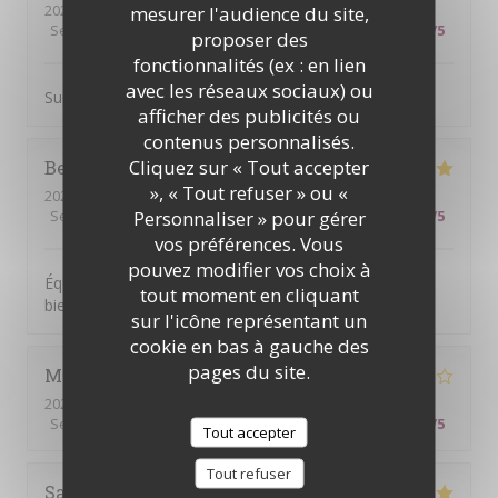
2026-07-18
- 11:30 - Couverts 2
mesurer l'audience du site,
Service
:
5
/5
Ambiance
:
5
/5
Cuisine
:
5
/5
Qualité / Prix
:
5
/5
proposer des
fonctionnalités (ex : en lien
avec les réseaux sociaux) ou
Super brunch copieux et bon Le serveur était au top !
afficher des publicités ou
contenus personnalisés.
Cliquez sur « Tout accepter
Beatrice
S
», « Tout refuser » ou «
2026-07-14
- 19:00 - Couverts 6
Personnaliser » pour gérer
Service
:
5
/5
Ambiance
:
5
/5
Cuisine
:
5
/5
Qualité / Prix
:
5
/5
vos préférences. Vous
pouvez modifier vos choix à
Équipe accueillante. Bonne Ambiance et on y mange
tout moment en cliquant
bien. Je recommande
sur l'icône représentant un
cookie en bas à gauche des
pages du site.
Mariam
S
2026-07-14
- 19:00 - Couverts 6
Service
:
5
/5
Ambiance
:
5
/5
Cuisine
:
3
/5
Qualité / Prix
:
4
/5
Tout accepter
Tout refuser
Sabine
O