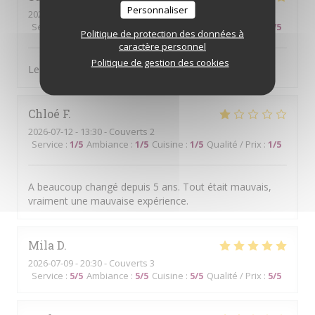
Personnaliser
2026-07-14
- 13:00 - Couverts 4
Service
:
5
/5
Ambiance
:
5
/5
Cuisine
:
4
/5
Qualité / Prix
:
5
/5
Politique de protection des données à
caractère personnel
Politique de gestion des cookies
Le cadre, le choix des mets et l.amabilité du personnel
Chloé
F
2026-07-12
- 13:30 - Couverts 2
Service
:
1
/5
Ambiance
:
1
/5
Cuisine
:
1
/5
Qualité / Prix
:
1
/5
A beaucoup changé depuis 5 ans. Tout était mauvais,
vraiment une mauvaise expérience.
Mila
D
2026-07-09
- 20:30 - Couverts 3
Service
:
5
/5
Ambiance
:
5
/5
Cuisine
:
5
/5
Qualité / Prix
:
5
/5