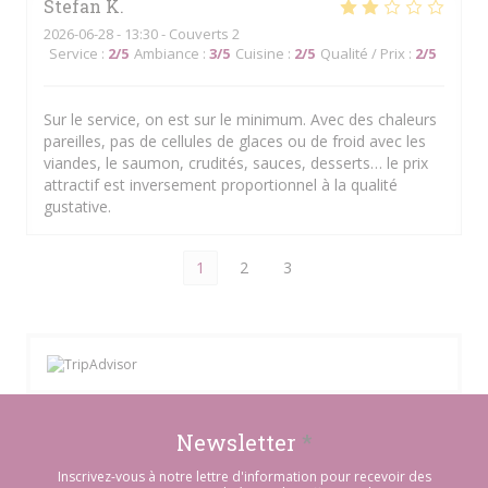
Stefan
K
2026-06-28
- 13:30 - Couverts 2
Service
:
2
/5
Ambiance
:
3
/5
Cuisine
:
2
/5
Qualité / Prix
:
2
/5
Sur le service, on est sur le minimum. Avec des chaleurs
pareilles, pas de cellules de glaces ou de froid avec les
viandes, le saumon, crudités, sauces, desserts… le prix
attractif est inversement proportionnel à la qualité
gustative.
1
2
3
Newsletter
*
Inscrivez-vous à notre lettre d'information pour recevoir des