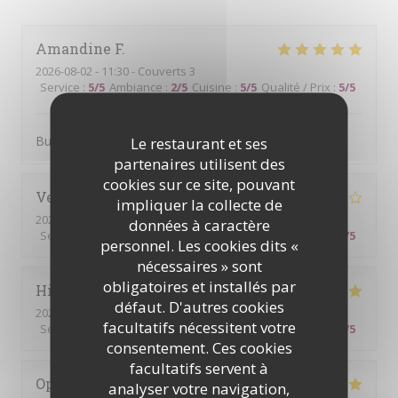
Amandine
F
2026-08-02
- 11:30 - Couverts 3
Service
:
5
/5
Ambiance
:
2
/5
Cuisine
:
5
/5
Qualité / Prix
:
5
/5
Buffet copieux et bon.
Le restaurant et ses
partenaires utilisent des
cookies sur ce site, pouvant
Veronique
R
impliquer la collecte de
2026-07-26
- 12:30 - Couverts 2
données à caractère
Service
:
5
/5
Ambiance
:
5
/5
Cuisine
:
4
/5
Qualité / Prix
:
4
/5
personnel. Les cookies dits «
nécessaires » sont
obligatoires et installés par
Hillary
T
défaut. D'autres cookies
2026-07-21
- 19:00 - Couverts 2
facultatifs nécessitent votre
Service
:
5
/5
Ambiance
:
5
/5
Cuisine
:
5
/5
Qualité / Prix
:
5
/5
consentement. Ces cookies
facultatifs servent à
Ophelie
C
analyser votre navigation,