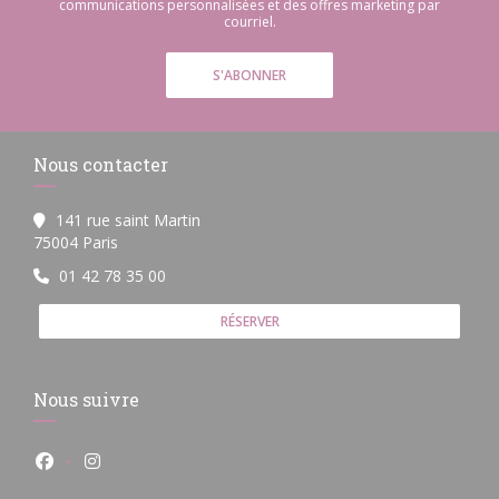
communications personnalisées et des offres marketing par
courriel.
S'ABONNER
Nous contacter
141 rue saint Martin
((ouvre une nouvelle fenêtre))
75004 Paris
01 42 78 35 00
RÉSERVER
Nous suivre
Facebook ((ouvre une nouvelle fenêtre))
Instagram ((ouvre une nouvelle fenêtre))