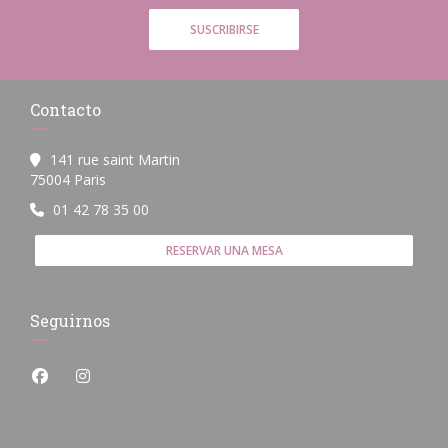
SUSCRIBIRSE
Contacto
141 rue saint Martin
((abre en una nueva ventana))
75004 Paris
01 42 78 35 00
RESERVAR UNA MESA
Seguirnos
Facebook ((abre en una nueva ventana))
Instagram ((abre en una nueva ventana))