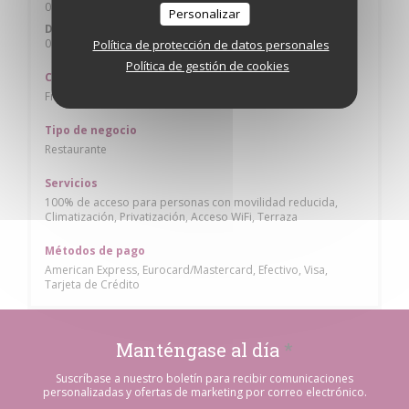
08:00 - 05:00
Personalizar
Domingo
08:00 - 02:00
Política de protección de datos personales
Política de gestión de cookies
Cocina
Franco-italiana, Francesa Tradicional
Tipo de negocio
Restaurante
Servicios
100% de acceso para personas con movilidad reducida,
Climatización, Privatización, Acceso WiFi, Terraza
Métodos de pago
American Express, Eurocard/Mastercard, Efectivo, Visa,
Tarjeta de Crédito
Manténgase al día
*
Suscríbase a nuestro boletín para recibir comunicaciones
personalizadas y ofertas de marketing por correo electrónico.