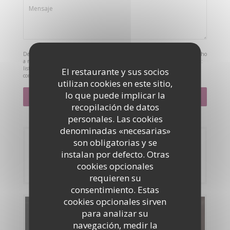
De acuerdo con la normativa de protección de datos, puede ejercer su derecho
a no recibir comunicaciones comerciales inscribiéndose en la Lista Robinson:
listarobinson.es
. Para más información sobre el tratamiento de sus datos,
El restaurante y sus socios
consulte nuestra
política de privacidad
.
utilizan cookies en este sitio,
lo que puede implicar la
recopilación de datos
personales. Las cookies
denominadas «necesarias»
son obligatorias y se
Reserva
instalan por defecto. Otras
cookies opcionales
RESERVAR UNA MESA
requieren su
consentimiento. Estas
cookies opcionales sirven
Carta
para analizar su
navegación, medir la