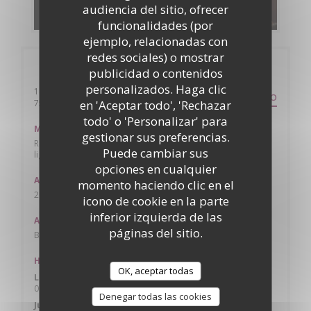
DESCUBRIR NUESTRA CARTA
audiencia del sitio, ofrecer
funcionalidades (por
ejemplo, relacionadas con
redes sociales) o mostrar
Información general
publicidad o contenidos
personalizados. Haga clic
141 rue saint Martin
ITINERARIO
((abre en una nueva ventana))
75004 Paris
en 'Aceptar todo', 'Rechazar
todo' o 'Personalizar' para
Metro
gestionar sus preferencias.
Rambuteau ligne 11, Hôtel de ville lignes 1 & 11, Châtelet
Puede cambiar sus
lignes 4, 7, 11 & 14 + RER
opciones en cualquier
Autobús
momento haciendo clic en el
29, 75, 96
icono de cookie en la parte
inferior izquierda de las
Aparcamiento
páginas del sitio.
Beaubourg Horloge, Georges Pompidou, Sébastopol
Horario de apertura
OK, aceptar todas
Lun
-
Mie
08:00 - 02:00
Denegar todas las cookies
Jue
-
Sab