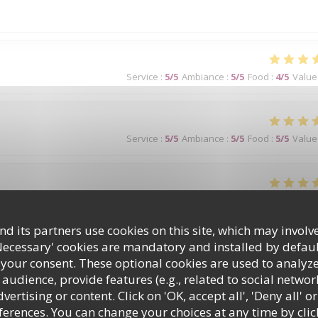
Service
:
5
/5
Ambiance
:
5
/5
Food
:
4
/5
Value
Service
:
5
/5
Ambiance
:
5
/5
Food
:
5
/5
Value
Service
:
5
/5
Ambiance
:
5
/5
Food
:
5
/5
Value
d its partners use cookies on this site, which may involve
p !
Necessary' cookies are mandatory and installed by defaul
 your consent. These optional cookies are used to analyz
audience, provide features (e.g., related to social networ
ertising or content. Click on 'OK, accept all', 'Deny all' or
Service
:
5
/5
Ambiance
:
5
/5
Food
:
5
/5
Value
rences. You can change your choices at any time by clic