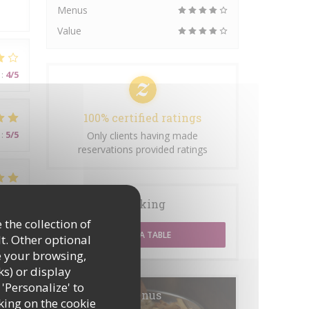
Menus
Value
:
4
/5
100% certified ratings
:
5
/5
Only clients having made
reservations provided ratings
:
5
/5
Booking
 the collection of
BOOK A TABLE
t. Other optional
e your browsing,
ks) or display
 'Personalize' to
Menus
:
5
/5
king on the cookie