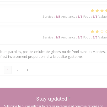
Service
:
5
/5
Ambiance
:
5
/5
Food
:
5
/5
Value
Service
:
2
/5
Ambiance
:
3
/5
Food
:
2
/5
Value
eurs pareilles, pas de cellules de glaces ou de froid avec les viandes, 
f est inversement proportionnel à la qualité gustative.
1
2
3
Stay updated
*
Subscribe to our newsletter to receive personalized communications and