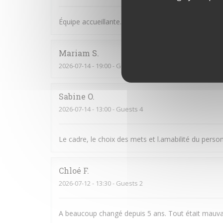
Équipe accueillante. Bonne Ambiance et on y man
Mariam
S
2026-07-14
- 19:00 - Guests 6
Sabine
O
2026-07-14
- 13:00 - Guests 4
Le cadre, le choix des mets et l.amabilité du perso
Chloé
F
2026-07-12
- 13:30 - Guests 2
A beaucoup changé depuis 5 ans. Tout était mauva