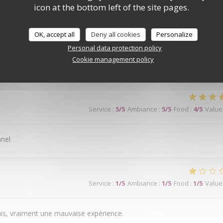
icon at the bottom left of the site pages.
ge bien. Je recommande
OK, accept all
Deny all cookies
Personalize
Personal data protection policy
Cookie management policy
Service
:
5
/5
Ambiance
:
5
/5
Food
:
3
/5
Value
Service
:
5
/5
Ambiance
:
5
/5
Food
:
4
/5
Value
nnel
Service
:
1
/5
Ambiance
:
1
/5
Food
:
1
/5
Value
is, vraiment une mauvaise expérience.