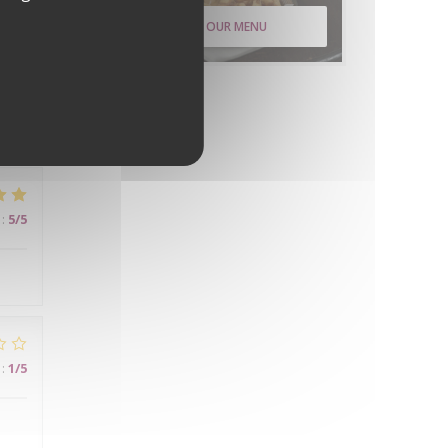
DISCOVER OUR MENU
:
4
/5
:
5
/5
:
1
/5