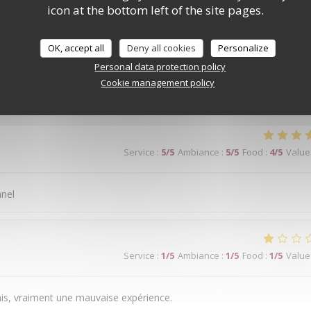
icon at the bottom left of the site pages.
ge bien. Je recommande
OK, accept all
Deny all cookies
Personalize
Personal data protection policy
Cookie management policy
Service
:
5
/5
Ambiance
:
5
/5
Food
:
3
/5
Value
Service
:
5
/5
Ambiance
:
5
/5
Food
:
4
/5
Value
nnel
Service
:
1
/5
Ambiance
:
1
/5
Food
:
1
/5
Value
is, vraiment une mauvaise expérience.