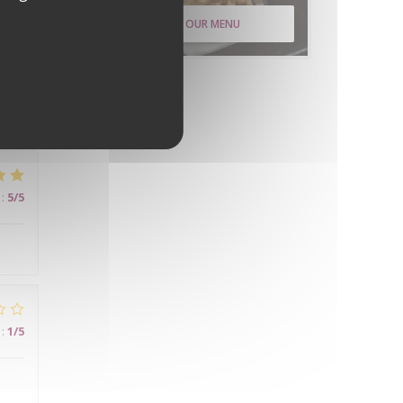
DISCOVER OUR MENU
:
4
/5
:
5
/5
:
1
/5