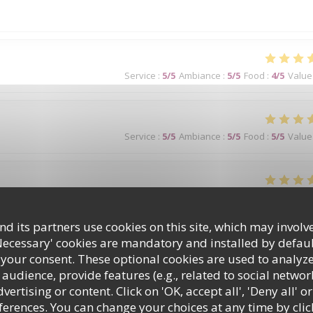
Service
:
5
/5
Ambiance
:
5
/5
Food
:
4
/5
Value
Service
:
5
/5
Ambiance
:
5
/5
Food
:
5
/5
Value
Service
:
5
/5
Ambiance
:
5
/5
Food
:
5
/5
Value
d its partners use cookies on this site, which may involve
p !
Necessary' cookies are mandatory and installed by defaul
 your consent. These optional cookies are used to analyz
audience, provide features (e.g., related to social networ
ertising or content. Click on 'OK, accept all', 'Deny all' or
Service
:
5
/5
Ambiance
:
5
/5
Food
:
5
/5
Value
rences. You can change your choices at any time by clic