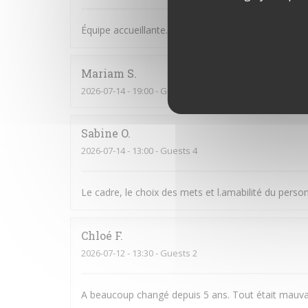
Équipe accueillante. Bonne Ambiance et on y man
Mariam
S
2026-07-14
- 19:00 - Guests 6
Sabine
O
2026-07-14
- 13:00 - Guests 4
Le cadre, le choix des mets et l.amabilité du perso
Chloé
F
2026-07-12
- 13:30 - Guests 2
A beaucoup changé depuis 5 ans. Tout était mauva