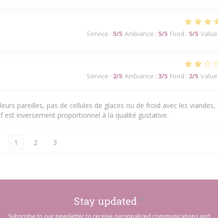
Service
:
5
/5
Ambiance
:
5
/5
Food
:
5
/5
Value
Service
:
2
/5
Ambiance
:
3
/5
Food
:
2
/5
Value
eurs pareilles, pas de cellules de glaces ou de froid avec les viandes, 
f est inversement proportionnel à la qualité gustative.
1
2
3
Stay updated
*
Subscribe to our newsletter to receive personalized communications and