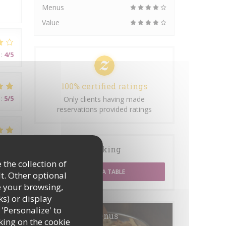
Menus
Value
:
4
/5
100% certified ratings
:
5
/5
Only clients having made
reservations provided ratings
:
5
/5
Booking
 the collection of
BOOK A TABLE
t. Other optional
e your browsing,
ks) or display
 'Personalize' to
Menus
:
5
/5
king on the cookie