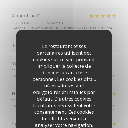
Amandine
F
2026-08-02
- 11:30 - Couverts 3
Service
:
5
/5
Ambiance
:
2
/5
Cuisine
:
5
/5
Qualité / Prix
:
5
/5
Buffet copieux et bon.
Le restaurant et ses
partenaires utilisent des
cookies sur ce site, pouvant
Veronique
R
impliquer la collecte de
2026-07-26
- 12:30 - Couverts 2
données à caractère
Service
:
5
/5
Ambiance
:
5
/5
Cuisine
:
4
/5
Qualité / Prix
:
4
/5
personnel. Les cookies dits «
nécessaires » sont
obligatoires et installés par
Hillary
T
défaut. D'autres cookies
2026-07-21
- 19:00 - Couverts 2
facultatifs nécessitent votre
Service
:
5
/5
Ambiance
:
5
/5
Cuisine
:
5
/5
Qualité / Prix
:
5
/5
consentement. Ces cookies
facultatifs servent à
Ophelie
C
analyser votre navigation,