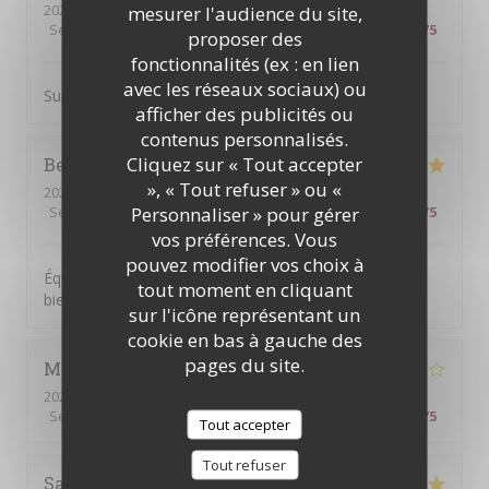
2026-07-18
- 11:30 - Couverts 2
mesurer l'audience du site,
Service
:
5
/5
Ambiance
:
5
/5
Cuisine
:
5
/5
Qualité / Prix
:
5
/5
proposer des
fonctionnalités (ex : en lien
avec les réseaux sociaux) ou
Super brunch copieux et bon Le serveur était au top !
afficher des publicités ou
contenus personnalisés.
Cliquez sur « Tout accepter
Beatrice
S
», « Tout refuser » ou «
2026-07-14
- 19:00 - Couverts 6
Personnaliser » pour gérer
Service
:
5
/5
Ambiance
:
5
/5
Cuisine
:
5
/5
Qualité / Prix
:
5
/5
vos préférences. Vous
pouvez modifier vos choix à
Équipe accueillante. Bonne Ambiance et on y mange
tout moment en cliquant
bien. Je recommande
sur l'icône représentant un
cookie en bas à gauche des
pages du site.
Mariam
S
2026-07-14
- 19:00 - Couverts 6
Service
:
5
/5
Ambiance
:
5
/5
Cuisine
:
3
/5
Qualité / Prix
:
4
/5
Tout accepter
Tout refuser
Sabine
O