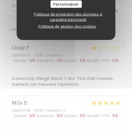
Personnaliser
2026-07-14
- 13:00 - Couverts 4
Service
:
5
/5
Ambiance
:
5
/5
Cuisine
:
4
/5
Qualité / Prix
:
5
/5
Politique de protection des données à
caractère personnel
Politique de gestion des cookies
Le cadre, le choix des mets et l.amabilité du personnel
Chloé
F
2026-07-12
- 13:30 - Couverts 2
Service
:
1
/5
Ambiance
:
1
/5
Cuisine
:
1
/5
Qualité / Prix
:
1
/5
A beaucoup changé depuis 5 ans. Tout était mauvais,
vraiment une mauvaise expérience.
Mila
D
2026-07-09
- 20:30 - Couverts 3
Service
:
5
/5
Ambiance
:
5
/5
Cuisine
:
5
/5
Qualité / Prix
:
5
/5