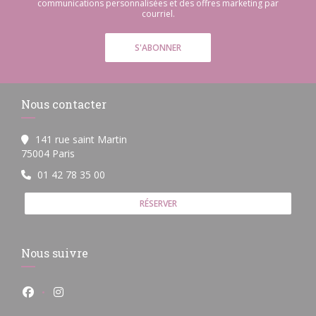
communications personnalisées et des offres marketing par
courriel.
S'ABONNER
Nous contacter
141 rue saint Martin
((ouvre une nouvelle fenêtre))
75004 Paris
01 42 78 35 00
RÉSERVER
Nous suivre
Facebook ((ouvre une nouvelle fenêtre))
Instagram ((ouvre une nouvelle fenêtre))