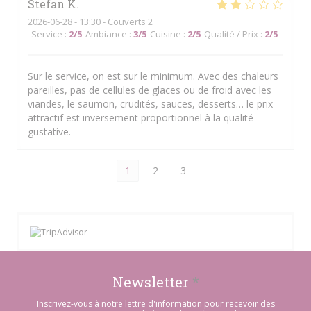
Stefan
K
2026-06-28
- 13:30 - Couverts 2
Service
:
2
/5
Ambiance
:
3
/5
Cuisine
:
2
/5
Qualité / Prix
:
2
/5
Sur le service, on est sur le minimum. Avec des chaleurs
pareilles, pas de cellules de glaces ou de froid avec les
viandes, le saumon, crudités, sauces, desserts… le prix
attractif est inversement proportionnel à la qualité
gustative.
1
2
3
Newsletter
*
Inscrivez-vous à notre lettre d'information pour recevoir des