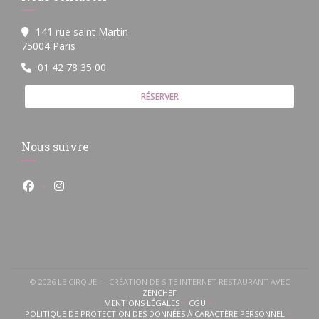
141 rue saint Martin
((ouvre une nouvelle fenêtre))
75004 Paris
01 42 78 35 00
RÉSERVER
Nous suivre
Facebook ((ouvre une nouvelle fenêtre))
Instagram ((ouvre une nouvelle fenêtre))
© 2026 LE CIRQUE — CRÉATION DE SITE INTERNET RESTAURANT AVEC
((OUVRE UNE NOUVELLE FENÊTRE))
ZENCHEF
MENTIONS LÉGALES
CGU
((OUVRE UNE NOUVELLE FENÊTRE))
((OUVRE UNE NOUVELLE FENÊTR
POLITIQUE DE PROTECTION DES DONNÉES À CARACTÈRE PERSONNEL
((OUVRE UNE NOUVELLE FENÊTRE))