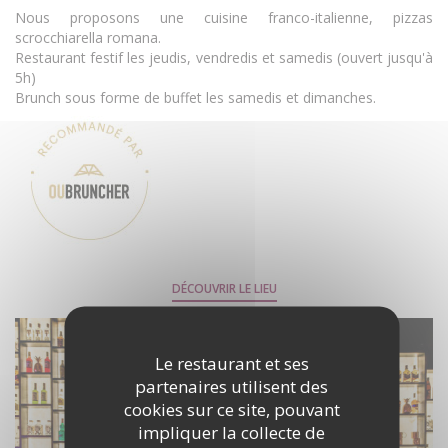
Nous proposons une cuisine franco-italienne, pizzas
scrocchiarella romana.
Restaurant festif les jeudis, vendredis et samedis (ouvert jusqu'à
5h)
Brunch sous forme de buffet les samedis et dimanches.
DÉCOUVRIR LE LIEU
Le restaurant et ses
partenaires utilisent des
cookies sur ce site, pouvant
impliquer la collecte de