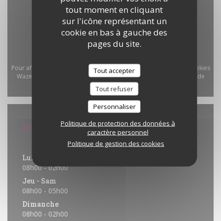
tout moment en cliquant
sur l'icône représentant un
cookie en bas à gauche des
pages du site.
Pour afficher la carte interactive Waze, vous devez accepter les cookies
Tout accepter
Waze Map (Google). Ces cookies peuvent collecter des données de
navigation et de localisation.
Autoriser
Tout refuser
Personnaliser
Politique de protection des données à
Infos pratiques
caractère personnel
Horaires
Politique de gestion des cookies
Lun
-
Mer
08h00 - 02h00
Jeu
-
Sam
08h00 - 05h00
Dimanche
08h00 - 02h00