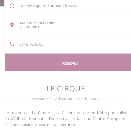
Ouvert aujourd'hui jusqu'à 05:00
141 rue saint Martin
((ouvre une nouvelle fenêtre))
75004 Paris
01 42 78 35 00
RÉSERVER
LE CIRQUE
Restaurant / Cocktail Bar / Brunch
|
Paris
Le restaurant Le Cirque installé dans un ancien hôtel particulier
du XVIIIᵉ et disposant d'une terrasse face au Centre Pompidou
et d'une cuisine ouverte sous verrière.