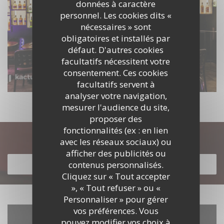
données à caractère
personnel. Les cookies dits «
nécessaires » sont
obligatoires et installés par
défaut. D'autres cookies
facultatifs nécessitent votre
consentement. Ces cookies
facultatifs servent à
analyser votre navigation,
mesurer l'audience du site,
proposer des
fonctionnalités (ex : en lien
Découvrir notre carte
avec les réseaux sociaux) ou
afficher des publicités ou
contenus personnalisés.
DÉCOUVRIR NOTRE CARTE
Cliquez sur « Tout accepter
», « Tout refuser » ou «
Personnaliser » pour gérer
vos préférences. Vous
pouvez modifier vos choix à