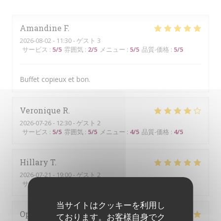
Amandine
F
2026-08-02
- 11:30 - ゲスト 3
サービス
:
5
/5
雰囲気
:
2
/5
メニュー
:
5
/5
品質-価格
:
5
/5
Buffet copieux et bon.
Veronique
R
2026-07-26
- 12:30 - ゲスト 2
サービス
:
5
/5
雰囲気
:
5
/5
メニュー
:
4
/5
品質-価格
:
4
/5
Hillary
T
2026-07-21
- 19:00 - ゲスト 2
サービス
:
5
/5
雰囲気
:
5
/5
メニュー
:
5
/5
品質-価格
:
5
/5
当サイトはクッキーを利用し
Ophelie
C
ております。お客様自身でク