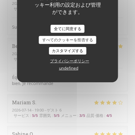
2026-07-18
- 11:30 - ゲスト 2
ッキー利用の設定および管理
サービス
:
5
/5
雰囲気
:
5
/5
メニュー
:
5
/5
品質-価格
:
5
/5
ができます。
Super brunch copieux et bon Le serveur était au top !
全てに同意する
すべてのクッキーを拒否する
Beatrice
S
カスタマイズする
2026-07-14
- 19:00 - ゲスト 6
サービス
:
5
/5
雰囲気
:
5
/5
メニュー
:
5
/5
品質-価格
:
5
/5
プライバシーポリシー
undefined
Équipe accueillante. Bonne Ambiance et on y mange
bien. Je recommande
Mariam
S
2026-07-14
- 19:00 - ゲスト 6
サービス
:
5
/5
雰囲気
:
5
/5
メニュー
:
3
/5
品質-価格
:
4
/5
Sabine
O