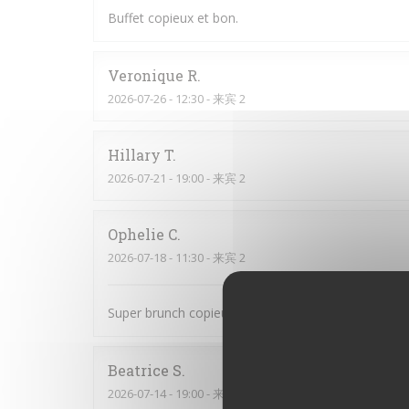
Buffet copieux et bon.
Veronique
R
2026-07-26
- 12:30 - 来宾 2
Hillary
T
2026-07-21
- 19:00 - 来宾 2
Ophelie
C
2026-07-18
- 11:30 - 来宾 2
Super brunch copieux et bon Le serveur était au to
Beatrice
S
2026-07-14
- 19:00 - 来宾 6