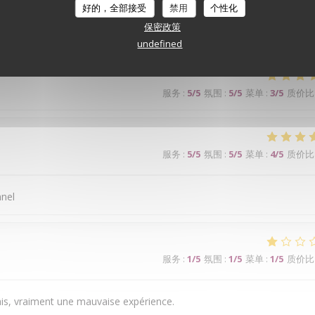
好的，全部接受
禁用
个性化
保密政策
ge bien. Je recommande
undefined
服务
:
5
/5
氛围
:
5
/5
菜单
:
3
/5
质价比
服务
:
5
/5
氛围
:
5
/5
菜单
:
4
/5
质价比
nnel
服务
:
1
/5
氛围
:
1
/5
菜单
:
1
/5
质价比
is, vraiment une mauvaise expérience.