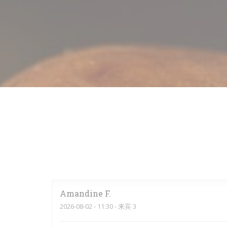
Amandine
F
2026-08-02
- 11:30 - 来宾 3