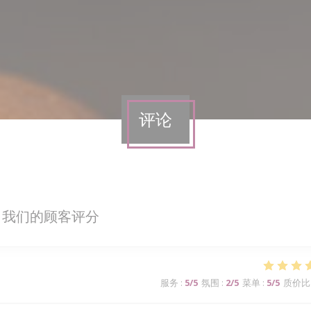
评论
我们的顾客评分
服务
:
5
/5
氛围
:
2
/5
菜单
:
5
/5
质价比