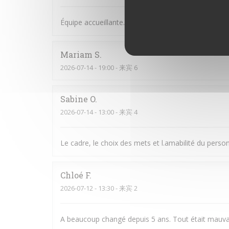
Équipe accueillante. Bonne Ambiance et on y man
Mariam
S
2026-07-14
- 19:00 - 来宾 6
Sabine
O
2026-07-14
- 13:00 - 来宾 4
Le cadre, le choix des mets et l.amabilité du perso
Chloé
F
2026-07-12
- 13:30 - 来宾 2
A beaucoup changé depuis 5 ans. Tout était mauva