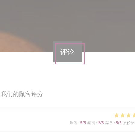
评论
我们的顾客评分
服务
:
5
/5
氛围
:
2
/5
菜单
:
5
/5
质价比