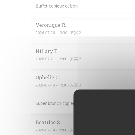
Buffet copieux et bon.
Veronique
R
2026-07-26
- 12:30 - 来宾 2
Hillary
T
2026-07-21
- 19:00 - 来宾 2
Ophelie
C
2026-07-18
- 11:30 - 来宾 2
Super brunch copieux et bon Le serveur était au to
Beatrice
S
2026-07-14
- 19:00 - 来宾 6