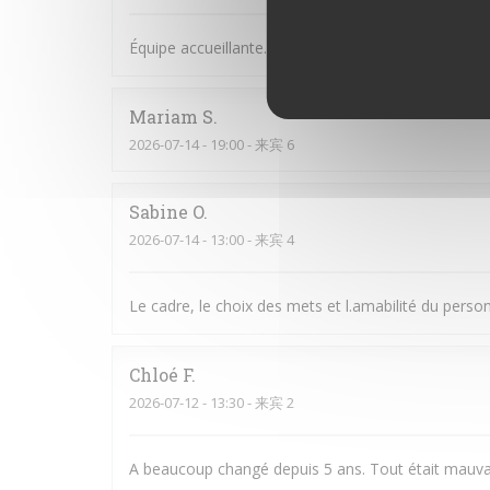
Équipe accueillante. Bonne Ambiance et on y man
Mariam
S
2026-07-14
- 19:00 - 来宾 6
Sabine
O
2026-07-14
- 13:00 - 来宾 4
Le cadre, le choix des mets et l.amabilité du perso
Chloé
F
2026-07-12
- 13:30 - 来宾 2
A beaucoup changé depuis 5 ans. Tout était mauva