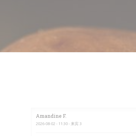
Amandine
F
2026-08-02
- 11:30 - 来宾 3