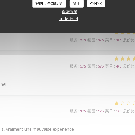
好的，全部接受
禁用
个性化
保密政策
ge bien. Je recommande
undefined
服务
:
5
/5
氛围
:
5
/5
菜单
:
3
/5
质价比
服务
:
5
/5
氛围
:
5
/5
菜单
:
4
/5
质价比
nnel
服务
:
1
/5
氛围
:
1
/5
菜单
:
1
/5
质价比
is, vraiment une mauvaise expérience.