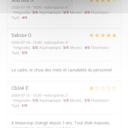
2026-07-14
- 19:00 - καλεσμένοι 6
Υπηρεσία
:
5
/5
Ατμόσφαιρα
:
5
/5
Μενού
:
3
/5
Ποιότητα /
Τιμή
:
4
/5
Sabine
O
2026-07-14
- 13:00 - καλεσμένοι 4
Υπηρεσία
:
5
/5
Ατμόσφαιρα
:
5
/5
Μενού
:
4
/5
Ποιότητα /
Τιμή
:
5
/5
Le cadre, le choix des mets et l.amabilité du personnel
Chloé
F
2026-07-12
- 13:30 - καλεσμένοι 2
Υπηρεσία
:
1
/5
Ατμόσφαιρα
:
1
/5
Μενού
:
1
/5
Ποιότητα /
Τιμή
:
1
/5
A beaucoup changé depuis 5 ans. Tout était mauvais,