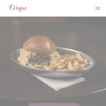
Πίνακας διαχείρισης "Μπισκότων" (Cookies)