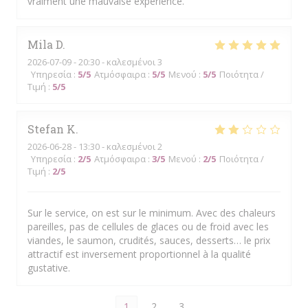
vraiment une mauvaise expérience.
Mila
D
2026-07-09
- 20:30 - καλεσμένοι 3
Υπηρεσία
:
5
/5
Ατμόσφαιρα
:
5
/5
Μενού
:
5
/5
Ποιότητα /
Τιμή
:
5
/5
Stefan
K
2026-06-28
- 13:30 - καλεσμένοι 2
Υπηρεσία
:
2
/5
Ατμόσφαιρα
:
3
/5
Μενού
:
2
/5
Ποιότητα /
Τιμή
:
2
/5
Sur le service, on est sur le minimum. Avec des chaleurs
pareilles, pas de cellules de glaces ou de froid avec les
viandes, le saumon, crudités, sauces, desserts… le prix
attractif est inversement proportionnel à la qualité
gustative.
1
2
3