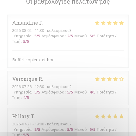
Οι βαθμολογίες πελατών μας
Amandine
F
2026-08-02
- 11:30 - καλεσμένοι 3
Υπηρεσία
:
5
/5
Ατμόσφαιρα
:
2
/5
Μενού
:
5
/5
Ποιότητα /
Τιμή
:
5
/5
Buffet copieux et bon.
Veronique
R
2026-07-26
- 12:30 - καλεσμένοι 2
Υπηρεσία
:
5
/5
Ατμόσφαιρα
:
5
/5
Μενού
:
4
/5
Ποιότητα /
Τιμή
:
4
/5
Hillary
T
2026-07-21
- 19:00 - καλεσμένοι 2
Υπηρεσία
:
5
/5
Ατμόσφαιρα
:
5
/5
Μενού
:
5
/5
Ποιότητα /
Τιμή
:
5
/5