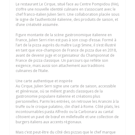
Le restaurant Le Cirque, situé face au Centre Pompidou (IVe),
s’offre une nouvelle identité culinaire en s’associant avec le
chef franco-italien Julien Serri. Une collaboration placée sous
le signe de l’authenticité italienne, des produits de saison, et
d’une créativité assumée.
Figure montante de la scène gastronomique italienne en
France, Julien Serri n’en est pas à son coup d’essai. Formé à
l’art de la pizza auprès du maître Luigi Smine, il s’est illustré
en tant que vice-champion de France de pizza due en 2018,
avant de devenir juge et organisateur du Championnat de
France de pizza classique. Un parcours qui reflète son
exigence, mais aussi son attachement aux traditions
culinaires de l’Italie.
Une carte authentique et inspirée
Au Cirque, Julien Serri signe une carte de saison, accessible
et généreuse, où se mêlent grands classiques de la
gastronomie populaire italienne et créations plus
personnelles. Parmi les entrées, on retrouve les Arancini à la
truffe ou le croque palatino, clin d’œil à Rome. Côté plats, les
incontournables pasta Alfredo ou la Carbonara au cantal
côtoient un pavé de bœuf en millefeuille et une collection de
burgers italiens aux accents régionaux.
Mais c’est peut-être du côté des pizzas que le chef marque