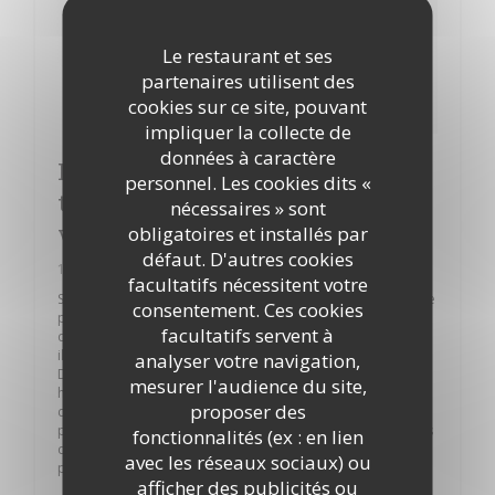
Le restaurant et ses
partenaires utilisent des
cookies sur ce site, pouvant
impliquer la collecte de
données à caractère
Le Cirque : une cuisine francaise
personnel. Les cookies dits «
traditionnelle à déguster sous une
nécessaires » sont
verrière
obligatoires et installés par
défaut. D'autres cookies
12/06/2017
facultatifs nécessitent votre
Situé au centre de Paris, face à Beaubourg, Le Cirque étonne
consentement. Ces cookies
par sa configuration. 550m² de salle de restauration sur
facultatifs servent à
deux étages, où il fait bon s’asseoir aux tables circulaires,
illuminées par la verrière située au sommet.
analyser votre navigation,
Dans cet ancien hôtel particulier, classé monument
mesurer l'audience du site,
historique, on profite de l’ambiance feutrée et de la cuisine
proposer des
créative pour retrouver ses amis autour de tapas à
partager. Au menu : tempura de gambas sauce aïoli, travers
fonctionnalités (ex : en lien
de porcs barbecue, ou encore, plus classiques, de belles
avec les réseaux sociaux) ou
planches de charcuterie et fromages.
afficher des publicités ou