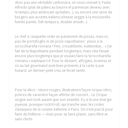
donc pas une véritable carbonara, on vous connait !), Pasta
Alfredo (plat de pâtes au beurre et parmesan devenu avec
le temps, plus américain qu’italien…), ou encore une série de
burgers aux accents italiens (cheese veggie à la mozzarella
fumée panée, fish tempura, double smash…).
Le chef à casquette reste un passionné de pizzas, mais ici,
pas de portafoglio ni de pizze napolitaines : place à la
scrocchiarella romana ! Fine, croustillante, inattendue… « J’ai
fait de la Napolitaine pendant longtemps, mais cela faisait
encore plus longtemps que je voulais faire la Scrocchiarella
romana » explique-t-il. Pour le dessert, affogato, tiramisu et
riz au lait gourmand sont bien présents à la carte si par
hasard, un dernier petit creu se ferait sentir.
Pour la déco : néons rouges, illustrations façon cirque rétro,
polices de caractère façon affiche de concert… Le Cirque
soigne son look autant que son assiette. Il y a là une énergie
joyeuse, presque rock’n’roll, qui tranche avec les codes
classiques de la cuisine italienne à Paris. On n’est pas là pour
faire du folklore — mais pour se faire plaisir, sans filtre et
sans chichi.