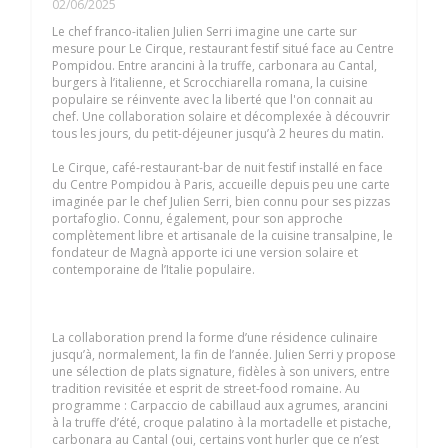
02/06/2025
Le chef franco-italien Julien Serri imagine une carte sur
mesure pour Le Cirque, restaurant festif situé face au Centre
Pompidou. Entre arancini à la truffe, carbonara au Cantal,
burgers à l’italienne, et Scrocchiarella romana, la cuisine
populaire se réinvente avec la liberté que l'on connait au
chef. Une collaboration solaire et décomplexée à découvrir
tous les jours, du petit-déjeuner jusqu’à 2 heures du matin.
Le Cirque, café-restaurant-bar de nuit festif installé en face
du Centre Pompidou à Paris, accueille depuis peu une carte
imaginée par le chef Julien Serri, bien connu pour ses pizzas
portafoglio. Connu, également, pour son approche
complètement libre et artisanale de la cuisine transalpine, le
fondateur de Magnà apporte ici une version solaire et
contemporaine de l’Italie populaire.
La collaboration prend la forme d’une résidence culinaire
jusqu’à, normalement, la fin de l’année. Julien Serri y propose
une sélection de plats signature, fidèles à son univers, entre
tradition revisitée et esprit de street-food romaine. Au
programme : Carpaccio de cabillaud aux agrumes, arancini
à la truffe d’été, croque palatino à la mortadelle et pistache,
carbonara au Cantal (oui, certains vont hurler que ce n’est