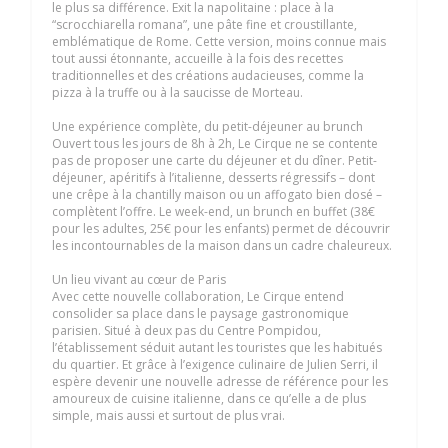
le plus sa différence. Exit la napolitaine : place à la
“scrocchiarella romana”, une pâte fine et croustillante,
emblématique de Rome. Cette version, moins connue mais
tout aussi étonnante, accueille à la fois des recettes
traditionnelles et des créations audacieuses, comme la
pizza à la truffe ou à la saucisse de Morteau.
Une expérience complète, du petit-déjeuner au brunch
Ouvert tous les jours de 8h à 2h, Le Cirque ne se contente
pas de proposer une carte du déjeuner et du dîner. Petit-
déjeuner, apéritifs à l’italienne, desserts régressifs – dont
une crêpe à la chantilly maison ou un affogato bien dosé –
complètent l’offre. Le week-end, un brunch en buffet (38€
pour les adultes, 25€ pour les enfants) permet de découvrir
les incontournables de la maison dans un cadre chaleureux.
Un lieu vivant au cœur de Paris
Avec cette nouvelle collaboration, Le Cirque entend
consolider sa place dans le paysage gastronomique
parisien. Situé à deux pas du Centre Pompidou,
l’établissement séduit autant les touristes que les habitués
du quartier. Et grâce à l’exigence culinaire de Julien Serri, il
espère devenir une nouvelle adresse de référence pour les
amoureux de cuisine italienne, dans ce qu’elle a de plus
simple, mais aussi et surtout de plus vrai.