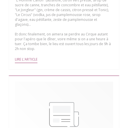
"L'Homme Canon" (absinthe, citron vert pressé, sirop de
sucre de canne, tranches de concombre et eau pétillante),
"Le Jongleur" (gin, crème de cassis, citron pressé et Tonic),
"Le Circus" (vodka, jus de pamplemousse rose, sirop
d'agave, eau pétillante, zeste de pamplemousse et
glaçons)...
Et donc finalement, on aimera se perdre au Cirque autant
pour l'apéro que le dîner, voire même si on a une heure à
tuer. Ça tombe bien, le lieu est ouvert tous les jours de 9h à
2h non stop.
((OUVRE UNE NOUVELLE FENÊTRE))
LIRE L'ARTICLE