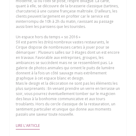
moderne, là où l’oeil se pose, l’esprit divague. La carte,
quant à elle, se découvre de la brasserie classique (tartines,
charcuterie) à une cuisine française maîtrisée. D’ailleurs, les
clients peuvent largement en profiter car le service est
ininterrompu de 10h à 2h du matin, ravissant au passage
aussi bien les parisiens que les touristes.
Un espace hors du temps « so 2016 »
S’il est parmi les (très) nombreux vastes restaurants, le
Cirque dispose de nombreuses cartes à jouer pour se
démarquer : Plusieurs salles sur 3 étages dont un est encore
en travaux. Favorable aux entreprises, groupes, les
ambiances se succèdent mais ne se ressemblent pas. La
galerie de photos animales qui ornent le puits de lumière
donnent à la fois un côté sauvage mais extrêmement
graphique à cet espace blanc et design.
Mais le design et la décoration ne sont pas les éléments les
plus surprenants : En venant prendre un verre en terrasse un
soir, vous pourrez éventuellement tomber sur le magicien
des lieux à la bonhomie communicative et aux tours
troublants. Hors du cercle classique de la restauration, un
sentiment particulier et unique qui donne aux moments
passés une saveur toute nouvelle.
((OUVRE UNE NOUVELLE FENÊTRE))
LIRE L'ARTICLE