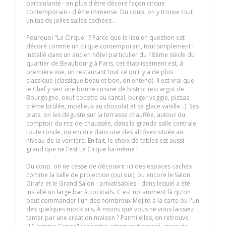
particularité - en plus d'être décoré façon cirque
contemporain - d'être immense. Du coup, on y trouve tout
un tas de jolies salles cachées...
Pourquoi "Le Cirque" ? Parce que le lieu en question est
décoré comme un cirque contemporain, tout simplement !
Installé dans un ancien hôtel particulier du 18ème siècle du
quartier de Beaubourg à Paris, cet établissement est, à
première vue, un restaurant tout ce qu'il y a de plus
classique (classique beau et bon, on entend). Il est vrai que
le Chef y sert une bonne cuisine de bistrot (escargot de
Bourgogne, oeuf cocotte au cantal, burger veggie, pizzas,
crème brûlée, moelleux au chocolat et sa glace vanille...). Ses
plats, on les déguste sur la terrasse chauffée, autour du
comptoir du rez-de-chaussée, dans la grande salle centrale
toute ronde, ou encore dans une des alcôves située au
niveau de la verrière. En fait, le choix de tables est aussi
grand que ne l'est Le Cirque lui-même !
Du coup, on ne cesse de découvrir ici des espaces cachés
comme la salle de projection (oui oui), ou encore le Salon
Girafe et le Grand Salon - privatisables - dans lequel a été
installé un large bar à cocktails. C'est notamment là qu'on
peut commander l'un des nombreux Mojito à la carte ou l'un
des quelques mocktails. À moins que vous ne vous laissiez
tenter par une création maison ? Parmi elles, on retrouve