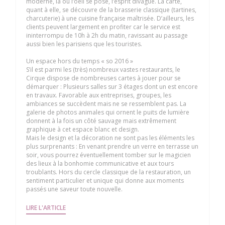
moderne, là où l’oeil se pose, l’esprit divague. La carte,
quant à elle, se découvre de la brasserie classique (tartines,
charcuterie) à une cuisine française maîtrisée. D’ailleurs, les
clients peuvent largement en profiter car le service est
ininterrompu de 10h à 2h du matin, ravissant au passage
aussi bien les parisiens que les touristes.
Un espace hors du temps « so 2016 »
S’il est parmi les (très) nombreux vastes restaurants, le
Cirque dispose de nombreuses cartes à jouer pour se
démarquer : Plusieurs salles sur 3 étages dont un est encore
en travaux. Favorable aux entreprises, groupes, les
ambiances se succèdent mais ne se ressemblent pas. La
galerie de photos animales qui ornent le puits de lumière
donnent à la fois un côté sauvage mais extrêmement
graphique à cet espace blanc et design.
Mais le design et la décoration ne sont pas les éléments les
plus surprenants : En venant prendre un verre en terrasse un
soir, vous pourrez éventuellement tomber sur le magicien
des lieux à la bonhomie communicative et aux tours
troublants. Hors du cercle classique de la restauration, un
sentiment particulier et unique qui donne aux moments
passés une saveur toute nouvelle.
((OUVRE UNE NOUVELLE FENÊTRE))
LIRE L'ARTICLE