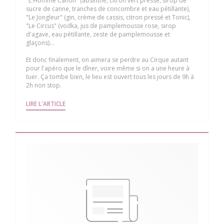
"L'Homme Canon" (absinthe, citron vert pressé, sirop de
sucre de canne, tranches de concombre et eau pétillante),
"Le Jongleur" (gin, crème de cassis, citron pressé et Tonic),
"Le Circus" (vodka, jus de pamplemousse rose, sirop
d'agave, eau pétillante, zeste de pamplemousse et
glaçons)...
Et donc finalement, on aimera se perdre au Cirque autant
pour l'apéro que le dîner, voire même si on a une heure à
tuer. Ça tombe bien, le lieu est ouvert tous les jours de 9h à
2h non stop.
((OUVRE UNE NOUVELLE FENÊTRE))
LIRE L'ARTICLE