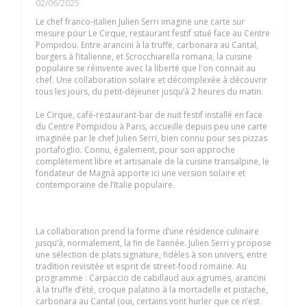
02/06/2025
Le chef franco-italien Julien Serri imagine une carte sur
mesure pour Le Cirque, restaurant festif situé face au Centre
Pompidou. Entre arancini à la truffe, carbonara au Cantal,
burgers à l’italienne, et Scrocchiarella romana, la cuisine
populaire se réinvente avec la liberté que l'on connait au
chef. Une collaboration solaire et décomplexée à découvrir
tous les jours, du petit-déjeuner jusqu’à 2 heures du matin.
Le Cirque, café-restaurant-bar de nuit festif installé en face
du Centre Pompidou à Paris, accueille depuis peu une carte
imaginée par le chef Julien Serri, bien connu pour ses pizzas
portafoglio. Connu, également, pour son approche
complètement libre et artisanale de la cuisine transalpine, le
fondateur de Magnà apporte ici une version solaire et
contemporaine de l’Italie populaire.
La collaboration prend la forme d’une résidence culinaire
jusqu’à, normalement, la fin de l’année. Julien Serri y propose
une sélection de plats signature, fidèles à son univers, entre
tradition revisitée et esprit de street-food romaine. Au
programme : Carpaccio de cabillaud aux agrumes, arancini
à la truffe d’été, croque palatino à la mortadelle et pistache,
carbonara au Cantal (oui, certains vont hurler que ce n’est