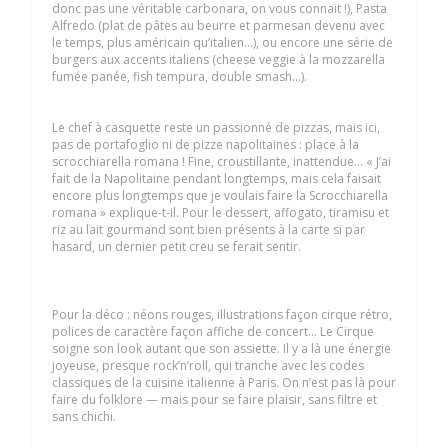
donc pas une véritable carbonara, on vous connait !), Pasta
Alfredo (plat de pâtes au beurre et parmesan devenu avec
le temps, plus américain qu’italien…), ou encore une série de
burgers aux accents italiens (cheese veggie à la mozzarella
fumée panée, fish tempura, double smash…).
Le chef à casquette reste un passionné de pizzas, mais ici,
pas de portafoglio ni de pizze napolitaines : place à la
scrocchiarella romana ! Fine, croustillante, inattendue… « J’ai
fait de la Napolitaine pendant longtemps, mais cela faisait
encore plus longtemps que je voulais faire la Scrocchiarella
romana » explique-t-il. Pour le dessert, affogato, tiramisu et
riz au lait gourmand sont bien présents à la carte si par
hasard, un dernier petit creu se ferait sentir.
Pour la déco : néons rouges, illustrations façon cirque rétro,
polices de caractère façon affiche de concert… Le Cirque
soigne son look autant que son assiette. Il y a là une énergie
joyeuse, presque rock’n’roll, qui tranche avec les codes
classiques de la cuisine italienne à Paris. On n’est pas là pour
faire du folklore — mais pour se faire plaisir, sans filtre et
sans chichi.