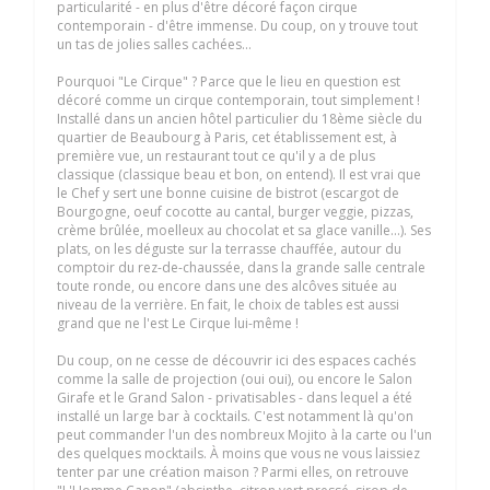
particularité - en plus d'être décoré façon cirque
contemporain - d'être immense. Du coup, on y trouve tout
un tas de jolies salles cachées...
Pourquoi "Le Cirque" ? Parce que le lieu en question est
décoré comme un cirque contemporain, tout simplement !
Installé dans un ancien hôtel particulier du 18ème siècle du
quartier de Beaubourg à Paris, cet établissement est, à
première vue, un restaurant tout ce qu'il y a de plus
classique (classique beau et bon, on entend). Il est vrai que
le Chef y sert une bonne cuisine de bistrot (escargot de
Bourgogne, oeuf cocotte au cantal, burger veggie, pizzas,
crème brûlée, moelleux au chocolat et sa glace vanille...). Ses
plats, on les déguste sur la terrasse chauffée, autour du
comptoir du rez-de-chaussée, dans la grande salle centrale
toute ronde, ou encore dans une des alcôves située au
niveau de la verrière. En fait, le choix de tables est aussi
grand que ne l'est Le Cirque lui-même !
Du coup, on ne cesse de découvrir ici des espaces cachés
comme la salle de projection (oui oui), ou encore le Salon
Girafe et le Grand Salon - privatisables - dans lequel a été
installé un large bar à cocktails. C'est notamment là qu'on
peut commander l'un des nombreux Mojito à la carte ou l'un
des quelques mocktails. À moins que vous ne vous laissiez
tenter par une création maison ? Parmi elles, on retrouve