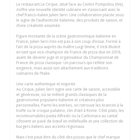
Le restaurant Le Cirque, situé face au Centre Pompidou (IVe),
s’offre une nouvelle identité culinaire en s’associant avec le
chef franco-italien Julien Serri. Une collaboration placée sous
le signe de l’authenticité italienne, des produits de saison, et
d’une créativité assumée.
Figure montante de la scène gastronomique italienne en
France, Julien Serri n’en est pas à son coup d’essai. Formé à
l’art de la pizza auprès du maître Luigi Smine, il s’est illustré
en tant que vice-champion de France de pizza due en 2018,
avant de devenir juge et organisateur du Championnat de
France de pizza classique. Un parcours qui reflète son
exigence, mais aussi son attachement aux traditions
culinaires de l’Italie.
Une carte authentique et inspirée
Au Cirque, Julien Serri signe une carte de saison, accessible
et généreuse, où se mêlent grands classiques de la
gastronomie populaire italienne et créations plus
personnelles. Parmi les entrées, on retrouve les Arancini à la
truffe ou le croque palatino, clin d’œil à Rome. Côté plats, les
incontournables pasta Alfredo ou la Carbonara au cantal
côtoient un pavé de bœuf en millefeuille et une collection de
burgers italiens aux accents régionaux.
Mais c’est peut-être du côté des pizzas que le chef marque