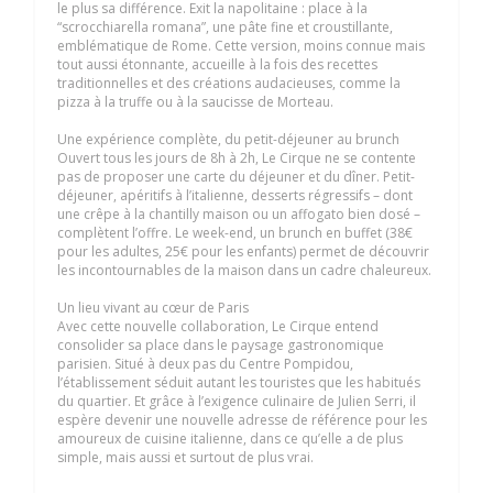
le plus sa différence. Exit la napolitaine : place à la
“scrocchiarella romana”, une pâte fine et croustillante,
emblématique de Rome. Cette version, moins connue mais
tout aussi étonnante, accueille à la fois des recettes
traditionnelles et des créations audacieuses, comme la
pizza à la truffe ou à la saucisse de Morteau.
Une expérience complète, du petit-déjeuner au brunch
Ouvert tous les jours de 8h à 2h, Le Cirque ne se contente
pas de proposer une carte du déjeuner et du dîner. Petit-
déjeuner, apéritifs à l’italienne, desserts régressifs – dont
une crêpe à la chantilly maison ou un affogato bien dosé –
complètent l’offre. Le week-end, un brunch en buffet (38€
pour les adultes, 25€ pour les enfants) permet de découvrir
les incontournables de la maison dans un cadre chaleureux.
Un lieu vivant au cœur de Paris
Avec cette nouvelle collaboration, Le Cirque entend
consolider sa place dans le paysage gastronomique
parisien. Situé à deux pas du Centre Pompidou,
l’établissement séduit autant les touristes que les habitués
du quartier. Et grâce à l’exigence culinaire de Julien Serri, il
espère devenir une nouvelle adresse de référence pour les
amoureux de cuisine italienne, dans ce qu’elle a de plus
simple, mais aussi et surtout de plus vrai.