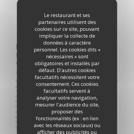
Le restaurant et ses
partenaires utilisent des
cookies sur ce site, pouvant
impliquer la collecte de
données à caractère
Le Cirque : une cuisine francaise
personnel. Les cookies dits «
traditionnelle à déguster sous une
nécessaires » sont
verrière
obligatoires et installés par
défaut. D'autres cookies
12/06/2017
facultatifs nécessitent votre
Situé au centre de Paris, face à Beaubourg, Le Cirque étonne
consentement. Ces cookies
par sa configuration. 550m² de salle de restauration sur
facultatifs servent à
deux étages, où il fait bon s’asseoir aux tables circulaires,
illuminées par la verrière située au sommet.
analyser votre navigation,
Dans cet ancien hôtel particulier, classé monument
mesurer l'audience du site,
historique, on profite de l’ambiance feutrée et de la cuisine
proposer des
créative pour retrouver ses amis autour de tapas à
partager. Au menu : tempura de gambas sauce aïoli, travers
fonctionnalités (ex : en lien
de porcs barbecue, ou encore, plus classiques, de belles
avec les réseaux sociaux) ou
planches de charcuterie et fromages.
afficher des publicités ou