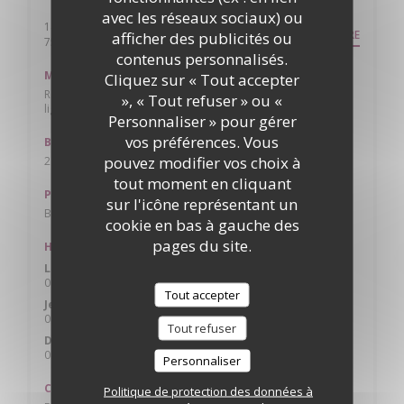
avec les réseaux sociaux) ou
141 rue saint Martin
ITINÉRAIRE
afficher des publicités ou
((ouvre une nouvelle fenêtre))
75004 Paris
contenus personnalisés.
Métro
Cliquez sur « Tout accepter
Rambuteau ligne 11, Hôtel de ville lignes 1 & 11, Châtelet
», « Tout refuser » ou «
lignes 4, 7, 11 & 14 + RER
Personnaliser » pour gérer
vos préférences. Vous
Bus
pouvez modifier vos choix à
29, 75, 96
tout moment en cliquant
Parking
sur l'icône représentant un
Beaubourg Horloge, Georges Pompidou, Sébastopol
cookie en bas à gauche des
pages du site.
Horaires
Lun
-
Mer
08h00 - 02h00
Tout accepter
Jeu
-
Sam
08h00 - 05h00
Tout refuser
Dimanche
08h00 - 02h00
Personnaliser
Cuisine
Politique de protection des données à