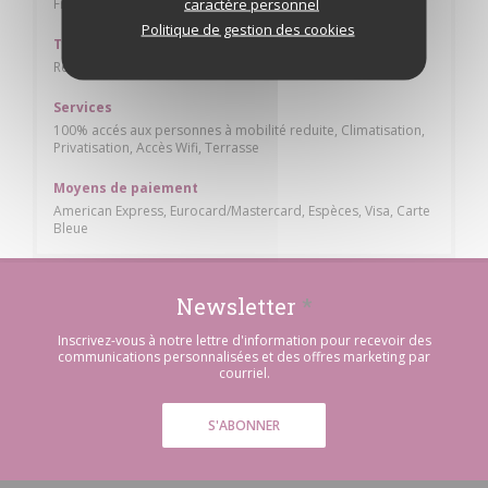
caractère personnel
Franco-Italienne, Française Traditionnelle
Politique de gestion des cookies
Type de restaurant
Restaurant / Cocktail Bar / Brunch, Restaurant
Services
100% accés aux personnes à mobilité reduite, Climatisation,
Privatisation, Accès Wifi, Terrasse
Moyens de paiement
American Express, Eurocard/Mastercard, Espèces, Visa, Carte
Bleue
Newsletter
*
Inscrivez-vous à notre lettre d'information pour recevoir des
communications personnalisées et des offres marketing par
courriel.
S'ABONNER