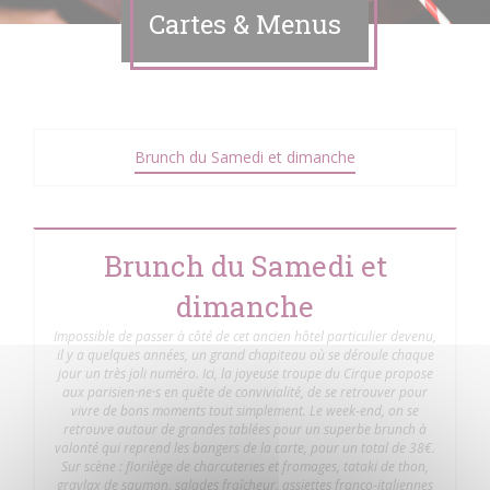
Cartes & Menus
Brunch du Samedi et dimanche
Brunch du Samedi et
dimanche
Impossible de passer à côté de cet ancien hôtel particulier devenu,
il y a quelques années, un grand chapiteau où se déroule chaque
jour un très joli numéro. Ici, la joyeuse troupe du Cirque propose
aux parisien·ne·s en quête de convivialité, de se retrouver pour
vivre de bons moments tout simplement. Le week-end, on se
retrouve autour de grandes tablées pour un superbe brunch à
volonté qui reprend les bangers de la carte, pour un total de 38€.
Sur scène : florilège de charcuteries et fromages, tataki de thon,
gravlax de saumon, salades fraîcheur, assiettes franco-italiennes