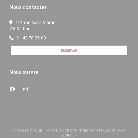
Nous contacter
141 rue saint Martin
((ouvre une nouvelle fenêtre))
75004 Paris
01 42 78 35 00
RÉSERVER
Nous suivre
Facebook ((ouvre une nouvelle fenêtre))
Instagram ((ouvre une nouvelle fenêtre))
© 2026 LE CIRQUE — CRÉATION DE SITE INTERNET RESTAURANT AVEC
((OUVRE UNE NOUVELLE FENÊTRE))
ZENCHEF