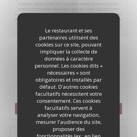
et pizzas signées Julien Serri et autres petites douceurs sucrées
constituent la recette idéale pour profiter d’une régalade entre
ami·e·s, en plein centre de Paris. Notre petit doigt nous dit que des
magiciens et autres performeur·euse·s font parfois leur apparition
au cours du week-end pour amuser petits et grands. Vous l’aurez
Le restaurant et ses
compris : parisiens, parisiennes… Entrez dans l’arène !
partenaires utilisent des
38,00 EUR
cookies sur ce site, pouvant
impliquer la collecte de
données à caractère
personnel. Les cookies dits «
nécessaires » sont
obligatoires et installés par
défaut. D'autres cookies
facultatifs nécessitent votre
Réservation
consentement. Ces cookies
facultatifs servent à
RÉSERVER
analyser votre navigation,
mesurer l'audience du site,
proposer des
fonctionnalités (ex : en lien
Infos pratiques