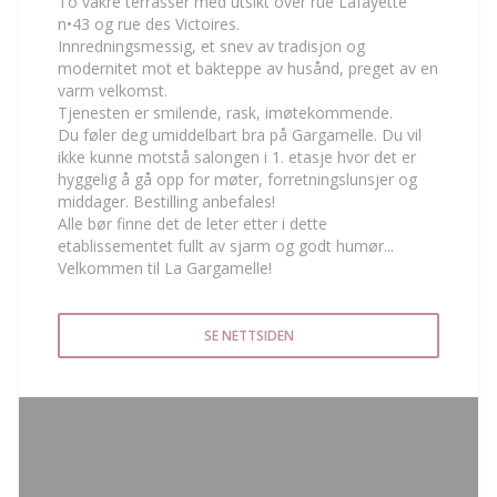
To vakre terrasser med utsikt over rue Lafayette
n•43 og rue des Victoires.
Innredningsmessig, et snev av tradisjon og
modernitet mot et bakteppe av husånd, preget av en
varm velkomst.
Tjenesten er smilende, rask, imøtekommende.
Du føler deg umiddelbart bra på Gargamelle. Du vil
ikke kunne motstå salongen i 1. etasje hvor det er
hyggelig å gå opp for møter, forretningslunsjer og
middager. Bestilling anbefales!
Alle bør finne det de leter etter i dette
etablissementet fullt av sjarm og godt humør...
Velkommen til La Gargamelle!
SE NETTSIDEN