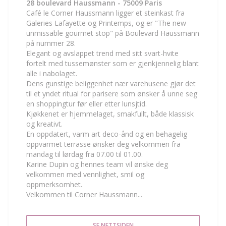
28 boulevard Haussmann - 75009 Paris
Café le Corner Haussmann ligger et steinkast fra
Galeries Lafayette og Printemps, og er "The new
unmissable gourmet stop" på Boulevard Haussmann
på nummer 28.
Elegant og avslappet trend med sitt svart-hvite
fortelt med tussemønster som er gjenkjennelig blant
alle i nabolaget.
Dens gunstige beliggenhet nær varehusene gjør det
til et yndet ritual for parisere som ønsker å unne seg
en shoppingtur før eller etter lunsjtid.
Kjøkkenet er hjemmelaget, smakfullt, både klassisk
og kreativt.
En oppdatert, varm art deco-ånd og en behagelig
oppvarmet terrasse ønsker deg velkommen fra
mandag til lørdag fra 07.00 til 01.00.
Karine Dupin og hennes team vil ønske deg
velkommen med vennlighet, smil og
oppmerksomhet.
Velkommen til Corner Haussmann...
SE NETTSIDEN