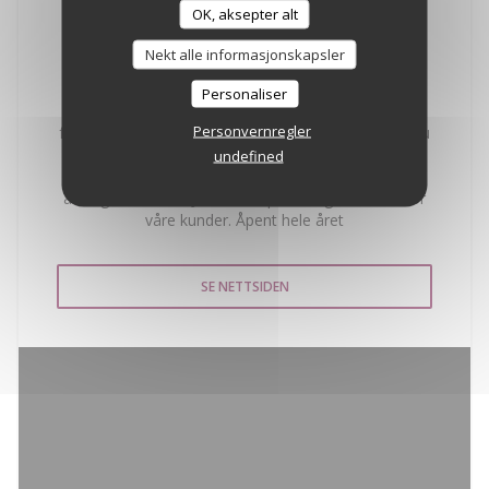
vakreste utsiktene over Saint-Tropez-bukten, dykke
OK, aksepter alt
ned i det turkise vannet i Middelhavet og nyte vår
fine sandstrand, i bevarte omgivelser. Restauranten
Nekt alle informasjonskapsler
La Bouillabaisse Plage har en ideell beliggenhet ved
sjøen, ved inngangen til Saint-Tropez, og tilbyr mat
Personaliser
laget av ferske, sesongbaserte råvarer, med
Personvernregler
fremheving av sjømat. Rundt strandbaren vår kan du
dele cocktailer og tapas mens du beundrer vår
undefined
praktfulle solnedgang, i en Lounge-atmosfære.
arrangert av vår DJ, .... Privat parkering reservert for
våre kunder. Åpent hele året
SE NETTSIDEN