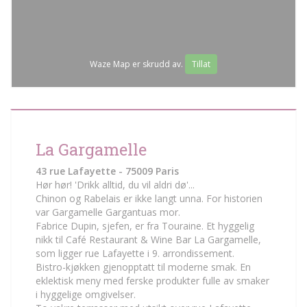
Waze Map er skrudd av.
Tillat
La Gargamelle
43 rue Lafayette - 75009 Paris
Hør hør! 'Drikk alltid, du vil aldri dø'...
Chinon og Rabelais er ikke langt unna. For historien
var Gargamelle Gargantuas mor.
Fabrice Dupin, sjefen, er fra Touraine. Et hyggelig
nikk til Café Restaurant & Wine Bar La Gargamelle,
som ligger rue Lafayette i 9. arrondissement.
Bistro-kjøkken gjenopptatt til moderne smak. En
eklektisk meny med ferske produkter fulle av smaker
i hyggelige omgivelser.