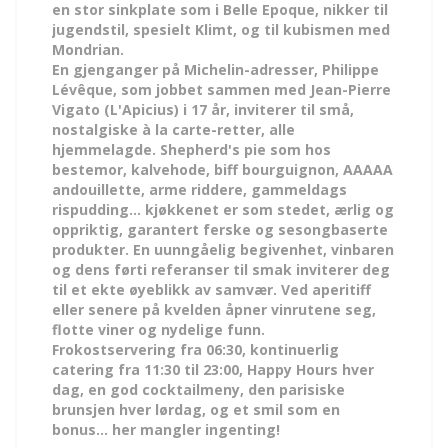
en stor sinkplate som i Belle Epoque, nikker til
jugendstil, spesielt Klimt, og til kubismen med
Mondrian.
En gjenganger på Michelin-adresser, Philippe
Lévêque, som jobbet sammen med Jean-Pierre
Vigato (L'Apicius) i 17 år, inviterer til små,
nostalgiske à la carte-retter, alle
hjemmelagde. Shepherd's pie som hos
bestemor, kalvehode, biff bourguignon, AAAAA
andouillette, arme riddere, gammeldags
rispudding... kjøkkenet er som stedet, ærlig og
oppriktig, garantert ferske og sesongbaserte
produkter. En uunngåelig begivenhet, vinbaren
og dens førti referanser til smak inviterer deg
til et ekte øyeblikk av samvær. Ved aperitiff
eller senere på kvelden åpner vinrutene seg,
flotte viner og nydelige funn.
Frokostservering fra 06:30, kontinuerlig
catering fra 11:30 til 23:00, Happy Hours hver
dag, en god cocktailmeny, den parisiske
brunsjen hver lørdag, og et smil som en
bonus... her mangler ingenting!