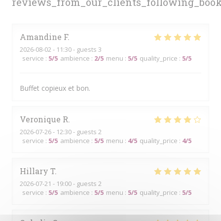
reviews_from_our_clients_following_boo
Amandine
F
2026-08-02
- 11:30 - guests 3
service
:
5
/5
ambience
:
2
/5
menu
:
5
/5
quality_price
:
5
/5
Buffet copieux et bon.
Veronique
R
2026-07-26
- 12:30 - guests 2
service
:
5
/5
ambience
:
5
/5
menu
:
4
/5
quality_price
:
4
/5
Hillary
T
2026-07-21
- 19:00 - guests 2
service
:
5
/5
ambience
:
5
/5
menu
:
5
/5
quality_price
:
5
/5