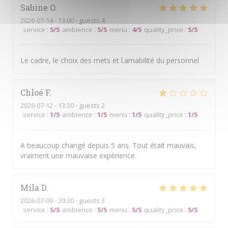
Sabine
O
2026-07-14
- 13:00 - guests 4
service
:
5
/5
ambience
:
5
/5
menu
:
4
/5
quality_price
:
5
/5
Le cadre, le choix des mets et l.amabilité du personnel
Chloé
F
2026-07-12
- 13:30 - guests 2
service
:
1
/5
ambience
:
1
/5
menu
:
1
/5
quality_price
:
1
/5
A beaucoup changé depuis 5 ans. Tout était mauvais,
vraiment une mauvaise expérience.
Mila
D
2026-07-09
- 20:30 - guests 3
service
:
5
/5
ambience
:
5
/5
menu
:
5
/5
quality_price
:
5
/5