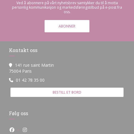
Ved å abonnere på vårt nyhetsbrev samtykker du til å motta
personlig kommunikasjon og markedsføringstilbud på e-post fra
oss.
ABONNER
Kontakt oss
141 rue saint Martin
((åpner i et nytt vindu))
75004 Paris
01 42 78 35 00
BESTILL ET BORD
Følg oss
Facebook ((åpner i et nytt vindu))
Instagram ((åpner i et nytt vindu))