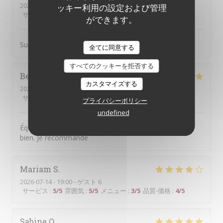
2026-07-18
- 11:30 - ゲスト 2
ッキー利用の設定および管理
サービス
:
5
/5
雰囲気
:
5
/5
メニュー
:
5
/5
品質-価格
:
5
/5
ができます。
Super brunch copieux et bon Le serveur était au top !
全てに同意する
すべてのクッキーを拒否する
Beatrice
S
カスタマイズする
2026-07-14
- 19:00 - ゲスト 6
サービス
:
5
/5
雰囲気
:
5
/5
メニュー
:
5
/5
品質-価格
:
5
/5
プライバシーポリシー
undefined
Équipe accueillante. Bonne Ambiance et on y mange
bien. Je recommande
Mariam
S
2026-07-14
- 19:00 - ゲスト 6
サービス
:
5
/5
雰囲気
:
5
/5
メニュー
:
3
/5
品質-価格
:
4
/5
Sabine
O