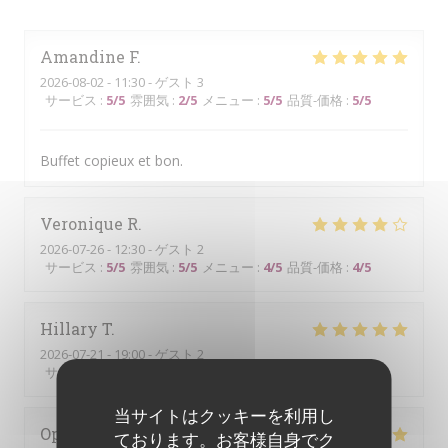
Amandine
F
2026-08-02
- 11:30 - ゲスト 3
サービス
:
5
/5
雰囲気
:
2
/5
メニュー
:
5
/5
品質-価格
:
5
/5
Buffet copieux et bon.
Veronique
R
2026-07-26
- 12:30 - ゲスト 2
サービス
:
5
/5
雰囲気
:
5
/5
メニュー
:
4
/5
品質-価格
:
4
/5
Hillary
T
2026-07-21
- 19:00 - ゲスト 2
サービス
:
5
/5
雰囲気
:
5
/5
メニュー
:
5
/5
品質-価格
:
5
/5
当サイトはクッキーを利用し
Ophelie
C
ております。お客様自身でク