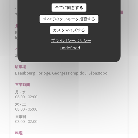
全てに同意する
141 rue saint Martin
道順
((新しいウィンドウで開きます))
75004 Paris
すべてのクッキーを拒否する
最寄り駅
カスタマイズする
Rambuteau ligne 11, Hôtel de ville lignes 1 & 11, Châtelet
lignes 4, 7, 11 & 14 + RER
プライバシーポリシー
undefined
バス
29, 75, 96
駐車場
Beaubourg Horloge, Georges Pompidou, Sébastopol
営業時間
月
-
水
08:00 - 02:00
木
-
土
08:00 - 05:00
日曜日
08:00 - 02:00
料理