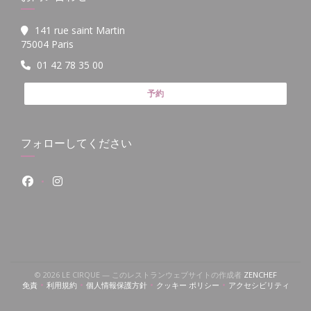
141 rue saint Martin
((新しいウィンドウで開きます))
75004 Paris
01 42 78 35 00
予約
フォローしてください
Facebook ((新しいウィンドウで開きます))
Instagram ((新しいウィンドウで開きます))
((新しい
© 2026 LE CIRQUE — このレストランウェブサイトの作成者
ZENCHEF
免責
利用規約
個人情報保護方針
クッキー ポリシー
アクセシビリティ
((新しいウィンドウで開きます))
((新しいウィンドウで開きます))
((新しいウィンドウで開きます))
((新しいウィンドウで開きます))
((新しいウィン