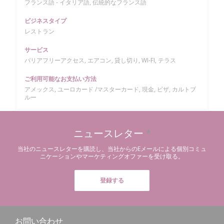
フランス語 - イタリア語, 伝統的なフランス語
ビジネスタイプ
レストラン
サービス
バリアフリーアクセス, エアコン, 貸し切り, WI-FI, テラス
ご利用可能なお支払い方法
アメックス, ユーロカード /マスターカード, 現金, ビザ, カルトブ
ルー
ニュースレター
*
当社のニュースレターを購読し、当社からのEメールによる個別コミュ
ニケーションやマーケティングオファーを受け取る。
登録する
お問い合わせ