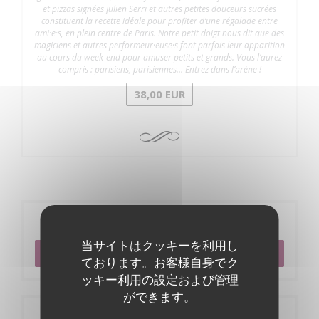
et pizzas signées Julien Serri et autres petites douceurs sucrées
constituent la recette idéale pour profiter d’une régalade entre
ami·e·s, en plein centre de Paris. Notre petit doigt nous dit que des
magiciens et autres performeur·euse·s font parfois leur apparition
au cours du week-end pour amuser petits et grands. Vous l’aurez
compris : parisiens, parisiennes… Entrez dans l’arène !
38,00 EUR
ご予約
当サイトはクッキーを利用し
予約
ております。お客様自身でク
ッキー利用の設定および管理
ができます。
店舗情報