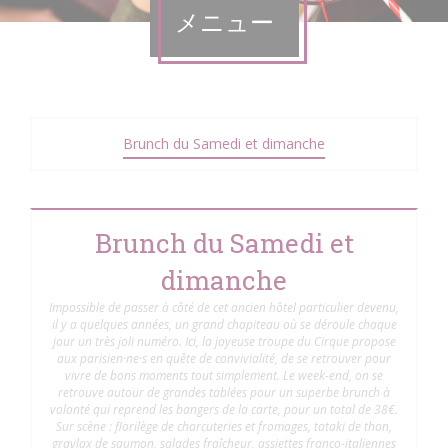
メニュー
Brunch du Samedi et dimanche
Brunch du Samedi et
dimanche
Impossible de passer à côté de cet ancien hôtel particulier devenu,
il y a quelques années, un grand chapiteau où se déroule chaque
jour un très joli numéro. Ici, la joyeuse troupe du Cirque propose
aux parisien·ne·s en quête de convivialité, de se retrouver pour
vivre de bons moments tout simplement. Le week-end, on se
retrouve autour de grandes tablées pour un superbe brunch à
volonté qui reprend les bangers de la carte, pour un total de 38€.
Sur scène : florilège de charcuteries et fromages, tataki de thon,
gravlax de saumon, salades fraîcheur, assiettes franco-italiennes