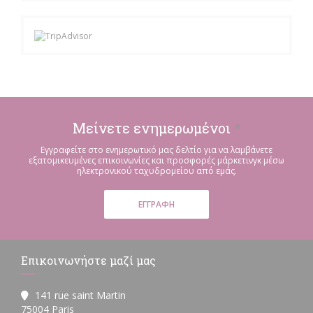
Μείνετε ενημερωμένοι
*
Εγγραφείτε στο ενημερωτικό μας δελτίο για να λαμβάνετε
εξατομικευμένες επικοινωνίες και προσφορές μάρκετινγκ μέσω
ηλεκτρονικού ταχυδρομείου από εμάς.
ΕΓΓΡΑΦΉ
Επικοινωνήστε μαζί μας
141 rue saint Martin
((ανοίγει σε νέο παράθυρο))
75004 Paris