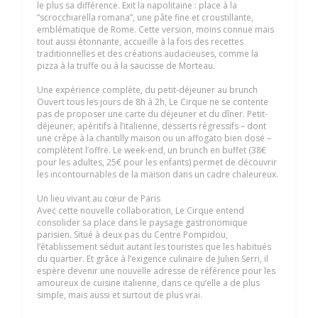
le plus sa différence. Exit la napolitaine : place à la
“scrocchiarella romana”, une pâte fine et croustillante,
emblématique de Rome. Cette version, moins connue mais
tout aussi étonnante, accueille à la fois des recettes
traditionnelles et des créations audacieuses, comme la
pizza à la truffe ou à la saucisse de Morteau.
Une expérience complète, du petit-déjeuner au brunch
Ouvert tous les jours de 8h à 2h, Le Cirque ne se contente
pas de proposer une carte du déjeuner et du dîner. Petit-
déjeuner, apéritifs à l’italienne, desserts régressifs – dont
une crêpe à la chantilly maison ou un affogato bien dosé –
complètent l’offre. Le week-end, un brunch en buffet (38€
pour les adultes, 25€ pour les enfants) permet de découvrir
les incontournables de la maison dans un cadre chaleureux.
Un lieu vivant au cœur de Paris
Avec cette nouvelle collaboration, Le Cirque entend
consolider sa place dans le paysage gastronomique
parisien. Situé à deux pas du Centre Pompidou,
l’établissement séduit autant les touristes que les habitués
du quartier. Et grâce à l’exigence culinaire de Julien Serri, il
espère devenir une nouvelle adresse de référence pour les
amoureux de cuisine italienne, dans ce qu’elle a de plus
simple, mais aussi et surtout de plus vrai.