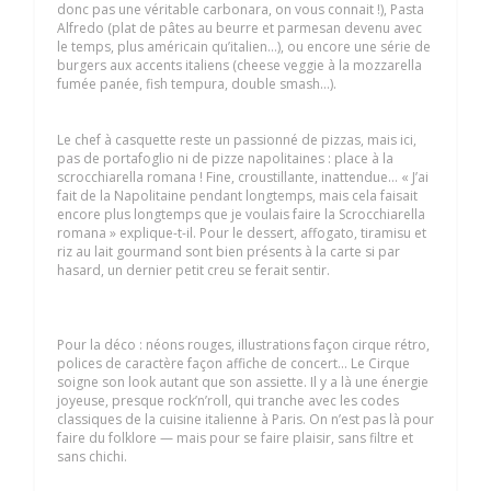
donc pas une véritable carbonara, on vous connait !), Pasta
Alfredo (plat de pâtes au beurre et parmesan devenu avec
le temps, plus américain qu’italien…), ou encore une série de
burgers aux accents italiens (cheese veggie à la mozzarella
fumée panée, fish tempura, double smash…).
Le chef à casquette reste un passionné de pizzas, mais ici,
pas de portafoglio ni de pizze napolitaines : place à la
scrocchiarella romana ! Fine, croustillante, inattendue… « J’ai
fait de la Napolitaine pendant longtemps, mais cela faisait
encore plus longtemps que je voulais faire la Scrocchiarella
romana » explique-t-il. Pour le dessert, affogato, tiramisu et
riz au lait gourmand sont bien présents à la carte si par
hasard, un dernier petit creu se ferait sentir.
Pour la déco : néons rouges, illustrations façon cirque rétro,
polices de caractère façon affiche de concert… Le Cirque
soigne son look autant que son assiette. Il y a là une énergie
joyeuse, presque rock’n’roll, qui tranche avec les codes
classiques de la cuisine italienne à Paris. On n’est pas là pour
faire du folklore — mais pour se faire plaisir, sans filtre et
sans chichi.