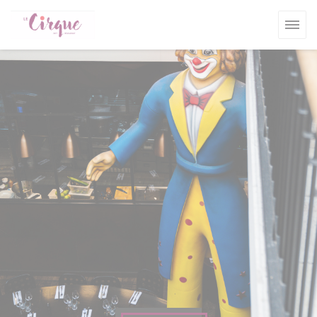
Πίνακας διαχείρισης "Μπισκότων" (Cookies)