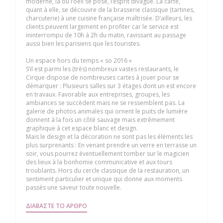
moderne, là où l’oeil se pose, l’esprit divague. La carte,
quant à elle, se découvre de la brasserie classique (tartines,
charcuterie) à une cuisine française maîtrisée. D’ailleurs, les
clients peuvent largement en profiter car le service est
ininterrompu de 10h à 2h du matin, ravissant au passage
aussi bien les parisiens que les touristes.
Un espace hors du temps « so 2016 »
S’il est parmi les (très) nombreux vastes restaurants, le
Cirque dispose de nombreuses cartes à jouer pour se
démarquer : Plusieurs salles sur 3 étages dont un est encore
en travaux. Favorable aux entreprises, groupes, les
ambiances se succèdent mais ne se ressemblent pas. La
galerie de photos animales qui ornent le puits de lumière
donnent à la fois un côté sauvage mais extrêmement
graphique à cet espace blanc et design.
Mais le design et la décoration ne sont pas les éléments les
plus surprenants : En venant prendre un verre en terrasse un
soir, vous pourrez éventuellement tomber sur le magicien
des lieux à la bonhomie communicative et aux tours
troublants. Hors du cercle classique de la restauration, un
sentiment particulier et unique qui donne aux moments
passés une saveur toute nouvelle.
((ΑΝΟΊΓΕΙ ΣΕ ΝΈΟ ΠΑΡΆΘΥΡΟ))
ΔΙΑΒΆΣΤΕ ΤΟ ΆΡΘΡΟ