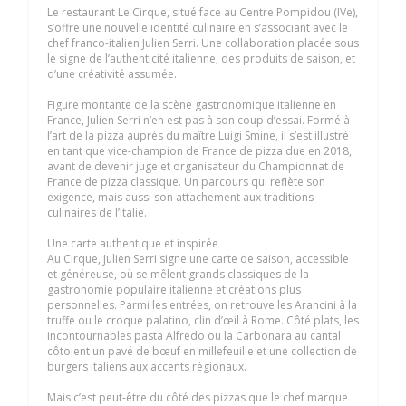
Le restaurant Le Cirque, situé face au Centre Pompidou (IVe),
s’offre une nouvelle identité culinaire en s’associant avec le
chef franco-italien Julien Serri. Une collaboration placée sous
le signe de l’authenticité italienne, des produits de saison, et
d’une créativité assumée.
Figure montante de la scène gastronomique italienne en
France, Julien Serri n’en est pas à son coup d’essai. Formé à
l’art de la pizza auprès du maître Luigi Smine, il s’est illustré
en tant que vice-champion de France de pizza due en 2018,
avant de devenir juge et organisateur du Championnat de
France de pizza classique. Un parcours qui reflète son
exigence, mais aussi son attachement aux traditions
culinaires de l’Italie.
Une carte authentique et inspirée
Au Cirque, Julien Serri signe une carte de saison, accessible
et généreuse, où se mêlent grands classiques de la
gastronomie populaire italienne et créations plus
personnelles. Parmi les entrées, on retrouve les Arancini à la
truffe ou le croque palatino, clin d’œil à Rome. Côté plats, les
incontournables pasta Alfredo ou la Carbonara au cantal
côtoient un pavé de bœuf en millefeuille et une collection de
burgers italiens aux accents régionaux.
Mais c’est peut-être du côté des pizzas que le chef marque