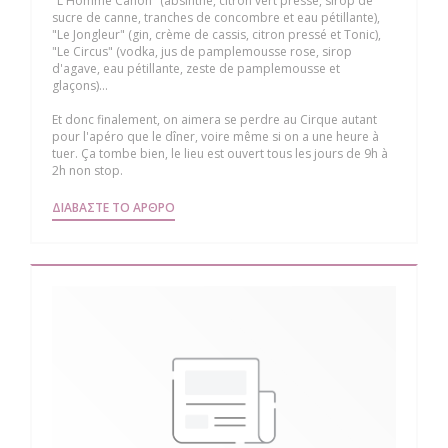
"L'Homme Canon" (absinthe, citron vert pressé, sirop de
sucre de canne, tranches de concombre et eau pétillante),
"Le Jongleur" (gin, crème de cassis, citron pressé et Tonic),
"Le Circus" (vodka, jus de pamplemousse rose, sirop
d'agave, eau pétillante, zeste de pamplemousse et
glaçons)...
Et donc finalement, on aimera se perdre au Cirque autant
pour l'apéro que le dîner, voire même si on a une heure à
tuer. Ça tombe bien, le lieu est ouvert tous les jours de 9h à
2h non stop.
((ΑΝΟΊΓΕΙ ΣΕ ΝΈΟ ΠΑΡΆΘΥΡΟ))
ΔΙΑΒΆΣΤΕ ΤΟ ΆΡΘΡΟ