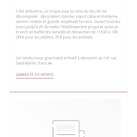
Côté ambiance, Le Cirque joue la carte du lieu de vie
décomplexé : décoration colorée, esprit cabaret moderne,
service continu et grande amplitude horaire. Ouvert tous les
jours jusqu’à 2h du matin, l’établissement propose aussi un
brunch en buffet les samedis et dimanches de 11h30 à 16h
(38 € pour les adultes, 25 € pour les enfants).
Un rendez-vous gourmand et festif à découvrir au 141 rue
Saint-Martin, Paris 4e.
((ΑΝΟΊΓΕΙ ΣΕ ΝΈΟ ΠΑΡΆΘΥΡΟ))
ΔΙΑΒΆΣΤΕ ΤΟ ΆΡΘΡΟ