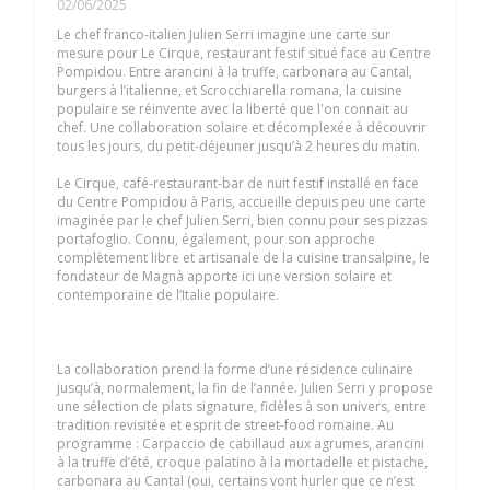
02/06/2025
Le chef franco-italien Julien Serri imagine une carte sur
mesure pour Le Cirque, restaurant festif situé face au Centre
Pompidou. Entre arancini à la truffe, carbonara au Cantal,
burgers à l’italienne, et Scrocchiarella romana, la cuisine
populaire se réinvente avec la liberté que l'on connait au
chef. Une collaboration solaire et décomplexée à découvrir
tous les jours, du petit-déjeuner jusqu’à 2 heures du matin.
Le Cirque, café-restaurant-bar de nuit festif installé en face
du Centre Pompidou à Paris, accueille depuis peu une carte
imaginée par le chef Julien Serri, bien connu pour ses pizzas
portafoglio. Connu, également, pour son approche
complètement libre et artisanale de la cuisine transalpine, le
fondateur de Magnà apporte ici une version solaire et
contemporaine de l’Italie populaire.
La collaboration prend la forme d’une résidence culinaire
jusqu’à, normalement, la fin de l’année. Julien Serri y propose
une sélection de plats signature, fidèles à son univers, entre
tradition revisitée et esprit de street-food romaine. Au
programme : Carpaccio de cabillaud aux agrumes, arancini
à la truffe d’été, croque palatino à la mortadelle et pistache,
carbonara au Cantal (oui, certains vont hurler que ce n’est