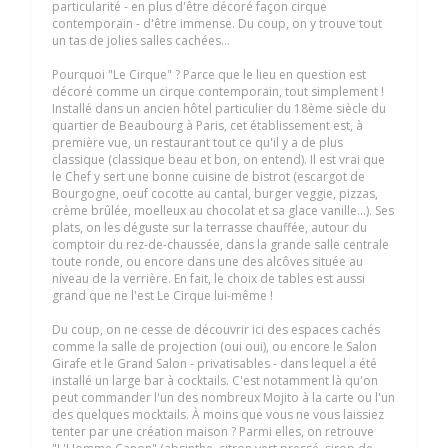
particularité - en plus d'être décoré façon cirque
contemporain - d'être immense. Du coup, on y trouve tout
un tas de jolies salles cachées...
Pourquoi "Le Cirque" ? Parce que le lieu en question est
décoré comme un cirque contemporain, tout simplement !
Installé dans un ancien hôtel particulier du 18ème siècle du
quartier de Beaubourg à Paris, cet établissement est, à
première vue, un restaurant tout ce qu'il y a de plus
classique (classique beau et bon, on entend). Il est vrai que
le Chef y sert une bonne cuisine de bistrot (escargot de
Bourgogne, oeuf cocotte au cantal, burger veggie, pizzas,
crème brûlée, moelleux au chocolat et sa glace vanille...). Ses
plats, on les déguste sur la terrasse chauffée, autour du
comptoir du rez-de-chaussée, dans la grande salle centrale
toute ronde, ou encore dans une des alcôves située au
niveau de la verrière. En fait, le choix de tables est aussi
grand que ne l'est Le Cirque lui-même !
Du coup, on ne cesse de découvrir ici des espaces cachés
comme la salle de projection (oui oui), ou encore le Salon
Girafe et le Grand Salon - privatisables - dans lequel a été
installé un large bar à cocktails. C'est notamment là qu'on
peut commander l'un des nombreux Mojito à la carte ou l'un
des quelques mocktails. À moins que vous ne vous laissiez
tenter par une création maison ? Parmi elles, on retrouve