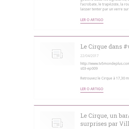
l’acrobate, le trapéziste, la 
laisser tenter par un verre sur
((ABRE NUMA N
LER O ARTIGO
Le Cirque dans #
22/04/2017
http://www.tv5mondeplus.com/
s03-ep009
Retrouvez le Cirque à 17,30 mi
((ABRE NUMA N
LER O ARTIGO
Le Cirque, un bar
surprises par Vi