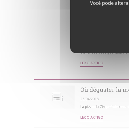
Você pode altera
Côté ambiance, Le Cirque joue
cabaret moderne, service cont
du matin, l’établissement pr
à 16h (38 € pour les adultes, 2
Un rendez-vous gourmand et fe
((ABRE NUMA N
LER O ARTIGO
Où déguster la me
26/04/2018
La pizza du Cirque fait son en
((ABRE NUMA N
LER O ARTIGO