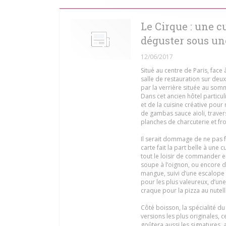
Le Cirque : une c
déguster sous un
12/06/2017
Situé au centre de Paris, fac
salle de restauration sur deux 
par la verrière située au som
Dans cet ancien hôtel particu
et de la cuisine créative pou
de gambas sauce aïoli, traver
planches de charcuterie et f
Il serait dommage de ne pas f
carte fait la part belle à une 
tout le loisir de commander e
soupe à l’oignon, ou encore d
mangue, suivi d’une escalope
pour les plus valeureux, d’un
craque pour la pizza au nutell
Côté boisson, la spécialité du 
versions les plus originales, 
goûtera aussi les signatures, 