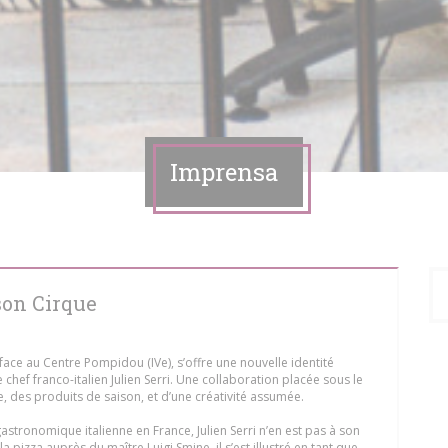
Imprensa
 son Cirque
 face au Centre Pompidou (IVe), s’offre une nouvelle identité
e chef franco-italien Julien Serri. Une collaboration placée sous le
ne, des produits de saison, et d’une créativité assumée.
stronomique italienne en France, Julien Serri n’en est pas à son
la pizza auprès du maître Luigi Smine, il s’est illustré en tant que