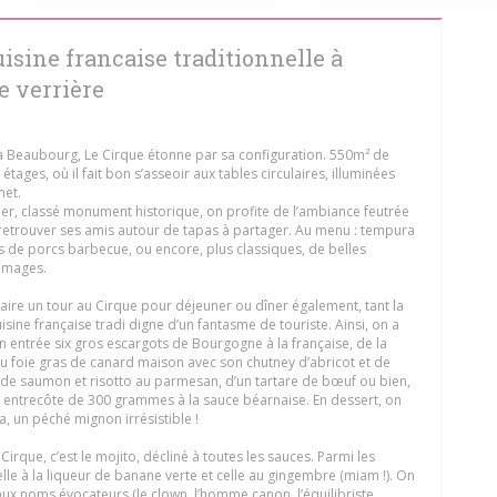
uisine francaise traditionnelle à
e verrière
e à Beaubourg, Le Cirque étonne par sa configuration. 550m² de
étages, où il fait bon s’asseoir aux tables circulaires, illuminées
met.
lier, classé monument historique, on profite de l’ambiance feutrée
r retrouver ses amis autour de tapas à partager. Au menu : tempura
s de porcs barbecue, ou encore, plus classiques, de belles
romages.
aire un tour au Cirque pour déjeuner ou dîner également, tant la
cuisine française tradi digne d’un fantasme de touriste. Ainsi, on a
n entrée six gros escargots de Bourgogne à la française, de la
u foie gras de canard maison avec son chutney d’abricot et de
 de saumon et risotto au parmesan, d’un tartare de bœuf ou bien,
e entrecôte de 300 grammes à la sauce béarnaise. En dessert, on
a, un péché mignon irrésistible !
Cirque, c’est le mojito, décliné à toutes les sauces. Parmi les
celle à la liqueur de banane verte et celle au gingembre (miam !). On
aux noms évocateurs (le clown, l’homme canon, l’équilibriste,