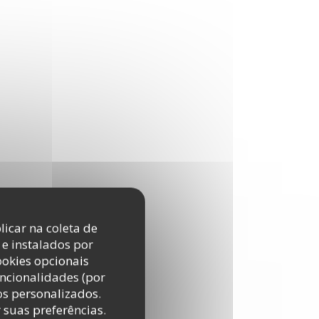
licar na coleta de
e instalados por
ookies opcionais
uncionalidades (por
os personalizados.
r suas preferências.