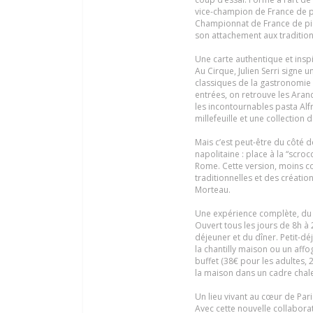
vice-champion de France de p
Championnat de France de pizz
son attachement aux traditions 
Une carte authentique et insp
Au Cirque, Julien Serri signe 
classiques de la gastronomie 
entrées, on retrouve les Aranci
les incontournables pasta Al
millefeuille et une collection
Mais c’est peut-être du côté d
napolitaine : place à la “scro
Rome. Cette version, moins co
traditionnelles et des créatio
Morteau.
Une expérience complète, du 
Ouvert tous les jours de 8h à
déjeuner et du dîner. Petit-déj
la chantilly maison ou un aff
buffet (38€ pour les adultes,
la maison dans un cadre chal
Un lieu vivant au cœur de Pari
Avec cette nouvelle collabora