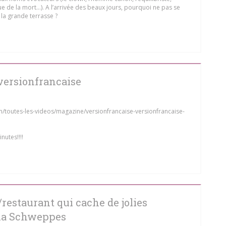
roue de la mort…). A l’arrivée des beaux jours, pourquoi ne pas se
 la grande terrasse ?
OVA JANELA))
versionfrancaise
toutes-les-videos/magazine/versionfrancaise-versionfrancaise-
nutes!!!!
OVA JANELA))
/restaurant qui cache de jolies
lla Schweppes