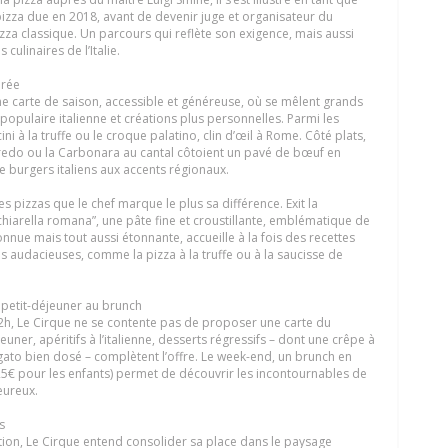
izza due en 2018, avant de devenir juge et organisateur du
a classique. Un parcours qui reflète son exigence, mais aussi
culinaires de l’Italie.
irée
une carte de saison, accessible et généreuse, où se mêlent grands
populaire italienne et créations plus personnelles. Parmi les
ni à la truffe ou le croque palatino, clin d’œil à Rome. Côté plats,
fredo ou la Carbonara au cantal côtoient un pavé de bœuf en
 de burgers italiens aux accents régionaux.
es pizzas que le chef marque le plus sa différence. Exit la
cchiarella romana”, une pâte fine et croustillante, emblématique de
nnue mais tout aussi étonnante, accueille à la fois des recettes
ns audacieuses, comme la pizza à la truffe ou à la saucisse de
petit-déjeuner au brunch
 2h, Le Cirque ne se contente pas de proposer une carte du
euner, apéritifs à l’italienne, desserts régressifs – dont une crêpe à
ogato bien dosé – complètent l’offre. Le week-end, un brunch en
 25€ pour les enfants) permet de découvrir les incontournables de
eureux.
s
tion, Le Cirque entend consolider sa place dans le paysage