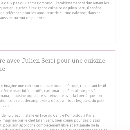
 à deux pas du Centre Pompidou, l’établissement séduit autant les
uartier. Et grâce à l’exigence culinaire de Julien Serri, il espère
de référence pour les amoureux de cuisine italienne, dans ce
aussi et surtout de plus vrai.
OVA JANELA))
re avec Julien Serri pour une cuisine
ne
Serri imagine une carte sur mesure pour Le Cirque, restaurant festif
 Entre arancini à la truffe, carbonara au Cantal, burgers à
romana, la cuisine populaire se réinvente avec la liberté que l'on
tion solaire et décomplexée à découvrir tous les jours, du petit-
matin.
 de nuit festif installé en face du Centre Pompidou à Paris,
 imaginée par le chef Julien Serri, bien connu pour ses pizzas
t, pour son approche complètement libre et artisanale de la