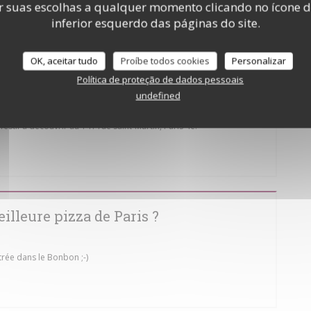
r suas escolhas a qualquer momento clicando no ícone d
inferior esquerdo das páginas do site.
 la carte du lieu de vie décomplexé : décoration colorée, esprit
inu et grande amplitude horaire. Ouvert tous les jours jusqu’à 2h
OK, aceitar tudo
Proíbe todos cookies
Personalizar
opose aussi un brunch en buffet les samedis et dimanches de 11h30
5 € pour les enfants).
Política de proteção de dados pessoais
undefined
stif à découvrir au 141 rue Saint-Martin, Paris 4e.
OVA JANELA))
illeure pizza de Paris ?
trée dans le Bonbon ;-)
OVA JANELA))