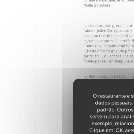
cuisine transalpine, le fonda
l’Italie populaire.
La collaboration prend la for
l’année. Julien Serri y propose
tradition revisitée et esprit
agrumes, arancini à la truffe 
Cantal (oui, certains vont hur
!), Pasta Alfredo (plat de pâ
qu’italien…), ou encore une sé
fumée panée, fish tempura, 
Le chef à casquette reste un p
napolitaines : place à la scrocc
Napolitaine pendant longtemps
Scrocchiarella romana » expliq
O restaurante e s
sont bien présents à la carte s
dados pessoais.
padrão. Outros 
servem para analis
Pour la déco : néons rouges, i
de concert… Le Cirque soigne s
exemplo, relacion
presque rock’n’roll, qui tranch
Clique em 'OK, acei
pas là pour faire du folklore —