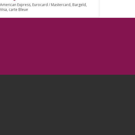
American Express, Eurocard / Mastercard, Bargeld,
Visa, carte Bleue