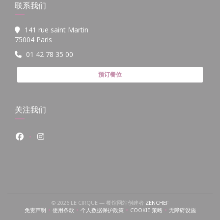
联系我们
141 rue saint Martin
((在新窗口中打开))
75004 Paris
01 42 78 35 00
预订餐位
关注我们
Facebook ((在新窗口中打开))
Instagram ((在新窗口中打开))
((在新窗口中打开))
© 2026 LE CIRQUE — 餐馆网站创建者
ZENCHEF
免责声明
使用条款
个人数据保护政策
COOKIE 策略
无障碍设施
((在新窗口中打开))
((在新窗口中打开))
((在新窗口中打开))
((在新窗口中打开))
((在新窗口中打开