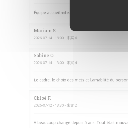
Équipe accueillante. Bonne Ambiance et on y man
Mariam
S
2026-07-14
- 19:00 - 来宾 6
Sabine
O
2026-07-14
- 13:00 - 来宾 4
Le cadre, le choix des mets et l.amabilité du perso
Chloé
F
2026-07-12
- 13:30 - 来宾 2
A beaucoup changé depuis 5 ans. Tout était mauva