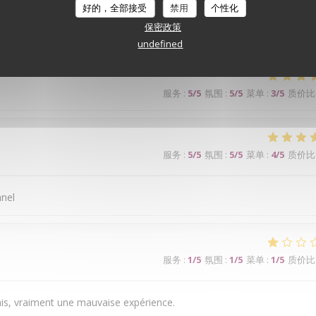
好的，全部接受
禁用
个性化
保密政策
ge bien. Je recommande
undefined
服务
:
5
/5
氛围
:
5
/5
菜单
:
3
/5
质价比
服务
:
5
/5
氛围
:
5
/5
菜单
:
4
/5
质价比
nnel
服务
:
1
/5
氛围
:
1
/5
菜单
:
1
/5
质价比
is, vraiment une mauvaise expérience.