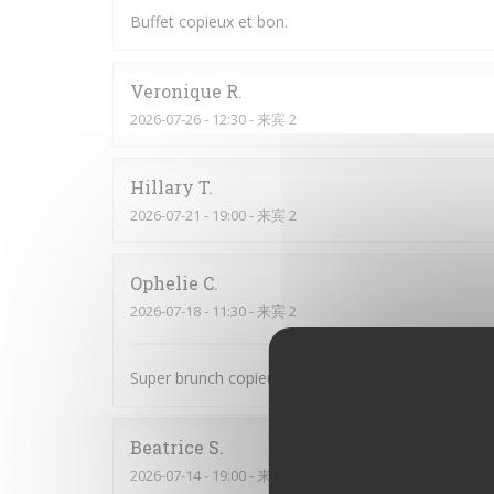
Buffet copieux et bon.
Veronique
R
2026-07-26
- 12:30 - 来宾 2
Hillary
T
2026-07-21
- 19:00 - 来宾 2
Ophelie
C
2026-07-18
- 11:30 - 来宾 2
Super brunch copieux et bon Le serveur était au to
Beatrice
S
2026-07-14
- 19:00 - 来宾 6