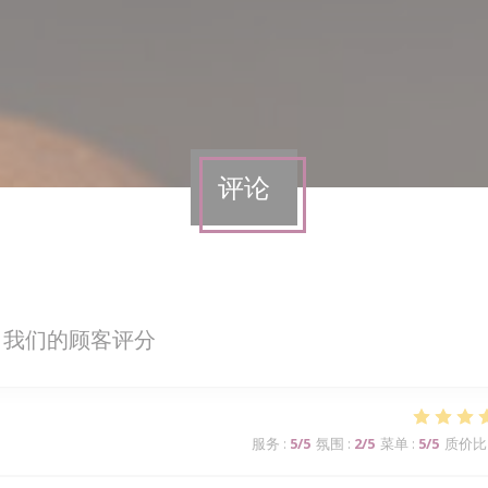
评论
我们的顾客评分
服务
:
5
/5
氛围
:
2
/5
菜单
:
5
/5
质价比