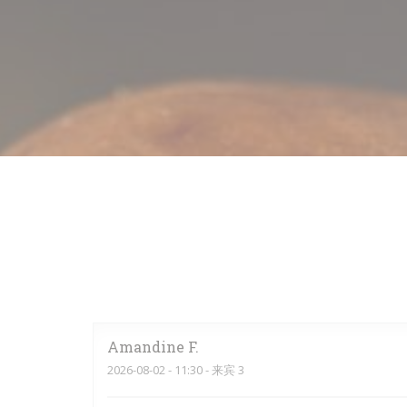
Amandine
F
2026-08-02
- 11:30 - 来宾 3