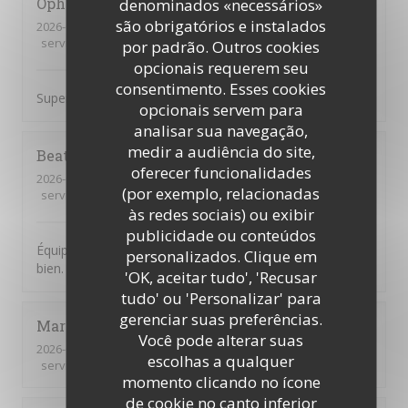
Ophelie
C
denominados «necessários»
são obrigatórios e instalados
2026-07-18
- 11:30 - guests 2
service
:
5
/5
ambience
:
5
/5
menu
:
5
/5
quality_price
:
5
/5
por padrão. Outros cookies
opcionais requerem seu
consentimento. Esses cookies
Super brunch copieux et bon Le serveur était au top !
opcionais servem para
analisar sua navegação,
medir a audiência do site,
Beatrice
S
oferecer funcionalidades
2026-07-14
- 19:00 - guests 6
(por exemplo, relacionadas
service
:
5
/5
ambience
:
5
/5
menu
:
5
/5
quality_price
:
5
/5
às redes sociais) ou exibir
publicidade ou conteúdos
Équipe accueillante. Bonne Ambiance et on y mange
personalizados. Clique em
bien. Je recommande
'OK, aceitar tudo', 'Recusar
tudo' ou 'Personalizar' para
gerenciar suas preferências.
Mariam
S
Você pode alterar suas
2026-07-14
- 19:00 - guests 6
escolhas a qualquer
service
:
5
/5
ambience
:
5
/5
menu
:
3
/5
quality_price
:
4
/5
momento clicando no ícone
de cookie no canto inferior