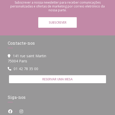
Subscrever a nossa newsletter para receber comunicações
personalizadas e ofertas de marketing por correio eletrónico da
nossa parte.
SUBSCREVER
Contacte-nos
141 rue saint Martin
((abre numa nova janela))
75004 Paris
01 42 78 35 00
RESERVAR UMA MESA
Siga-nos
Facebook ((abre numa nova janela))
Instagram ((abre numa nova janela))