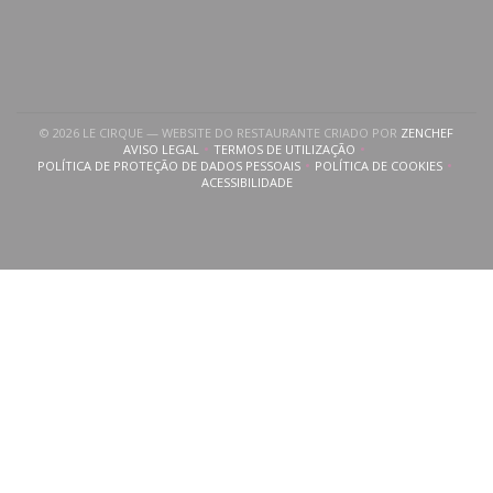
((ABRE
© 2026 LE CIRQUE — WEBSITE DO RESTAURANTE CRIADO POR
ZENCHEF
AVISO LEGAL
TERMOS DE UTILIZAÇÃO
((ABRE NUMA NOVA JANELA))
((ABRE NUMA NOVA JANELA))
POLÍTICA DE PROTEÇÃO DE DADOS PESSOAIS
POLÍTICA DE COOKIES
((ABRE NUMA NOVA JANELA))
((ABRE NUMA NOVA
ACESSIBILIDADE
((ABRE NUMA NOVA JANELA))