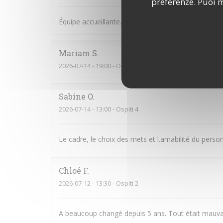
preferenze. Puoi m
Équipe accueillante. Bonne Ambiance et on y man
Mariam
S
2026-07-14
- 19:00 - Ospiti 6
Sabine
O
2026-07-14
- 13:00 - Ospiti 4
Le cadre, le choix des mets et l.amabilité du perso
Chloé
F
2026-07-12
- 13:30 - Ospiti 2
A beaucoup changé depuis 5 ans. Tout était mauva