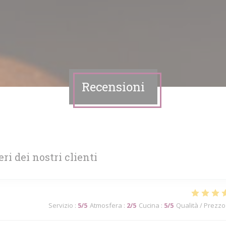
Recensioni
eri dei nostri clienti
Servizio
:
5
/5
Atmosfera
:
2
/5
Cucina
:
5
/5
Qualità / Prezzo