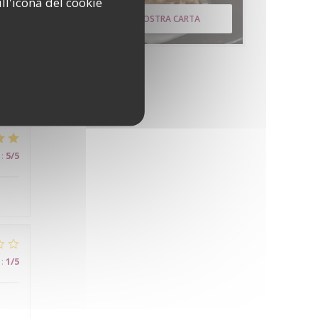
ll'icona del cookie
SCOPRI LA NOSTRA CARTA
:
4
/5
:
5
/5
:
1
/5