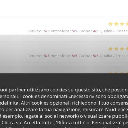
Servizio
:
5
/5
Atmosfera
:
5
/5
Cucina
:
4
/5
Qualità / Prezzo
Servizio
:
5
/5
Atmosfera
:
5
/5
Cucina
:
5
/5
Qualità / Prezzo
Servizio
:
5
/5
Atmosfera
:
5
/5
Cucina
:
5
/5
Qualità / Prezzo
i suoi partner utilizzano cookies su questo sito, che poss
personali. I cookies denominati «necessari» sono obbligator
p !
efinita. Altri cookies opzionali richiedono il tuo consen
o per analizzare la tua navigazione, misurare l'audience 
d esempio, legate ai social network) o visualizzare pubbli
 Clicca su 'Accetta tutto', 'Rifiuta tutto' o 'Personalizza' pe
Servizio
:
5
/5
Atmosfera
:
5
/5
Cucina
:
5
/5
Qualità / Prezzo