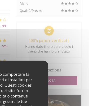
Menu
Qualità/Prezzo
:
4
/5
100% pareri verificati
:
5
/5
Hanno dato il loro parere solo i
clienti che hanno prenotato
:
5
/5
Prenotazione
ono comportare la
i e installati per
PRENOTA
so. Questi cookies
del sito, fornire
cità o contenuti
r gestire le tue
Menu
:
5
/5