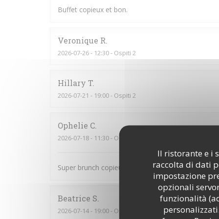
Buffet copieux et bon.
Veronique
R
2026-07-26
- 12:30 - Ospiti 2
Hillary
T
2026-07-21
- 19:00 - Ospiti 2
Ophelie
C
2026-07-18
- 11:30 - Ospiti 2
Il ristorante e 
raccolta di dati 
Super brunch copieux et bon Le serveur était au to
impostazione pred
opzionali servon
funzionalità (a
Beatrice
S
personalizzati.
2026-07-14
- 19:00 - Ospiti 6