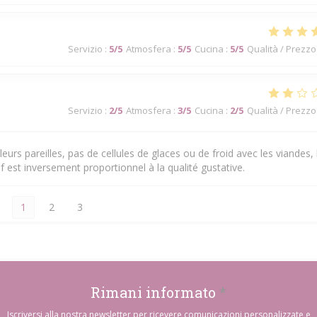
Servizio
:
5
/5
Atmosfera
:
5
/5
Cucina
:
5
/5
Qualità / Prezzo
Servizio
:
2
/5
Atmosfera
:
3
/5
Cucina
:
2
/5
Qualità / Prezzo
eurs pareilles, pas de cellules de glaces ou de froid avec les viandes, 
f est inversement proportionnel à la qualité gustative.
1
2
3
Rimani informato
*
Iscriversi alla nostra newsletter per ricevere comunicazioni personalizzate e