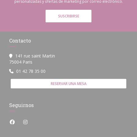
personalizadas y ofertas de marketing por correo electrónico.
SUSCRIBIRSE
Contacto
141 rue saint Martin
((abre en una nueva ventana))
75004 Paris
01 42 78 35 00
RESERVAR UNA MESA
Seguirnos
Facebook ((abre en una nueva ventana))
Instagram ((abre en una nueva ventana))