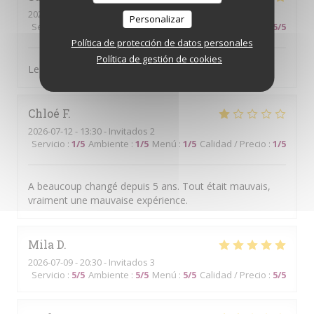
2026-07-14
- 13:00 - Invitados 4
Personalizar
Servicio
:
5
/5
Ambiente
:
5
/5
Menú
:
4
/5
Calidad / Precio
:
5
/5
Política de protección de datos personales
Política de gestión de cookies
Le cadre, le choix des mets et l.amabilité du personnel
Chloé
F
2026-07-12
- 13:30 - Invitados 2
Servicio
:
1
/5
Ambiente
:
1
/5
Menú
:
1
/5
Calidad / Precio
:
1
/5
A beaucoup changé depuis 5 ans. Tout était mauvais,
vraiment une mauvaise expérience.
Mila
D
2026-07-09
- 20:30 - Invitados 3
Servicio
:
5
/5
Ambiente
:
5
/5
Menú
:
5
/5
Calidad / Precio
:
5
/5