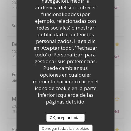
navegación, medir la
2026-07-18
- 11:30 - Invitados 2
audiencia del sitio, ofrecer
Servicio
:
5
/5
Ambiente
:
5
/5
Menú
:
5
/5
Calidad / Precio
:
5
/5
funcionalidades (por
ejemplo, relacionadas con
Super brunch copieux et bon Le serveur était au top !
redes sociales) o mostrar
publicidad o contenidos
personalizados. Haga clic
Beatrice
S
en 'Aceptar todo', 'Rechazar
2026-07-14
- 19:00 - Invitados 6
todo' o 'Personalizar' para
Servicio
:
5
/5
Ambiente
:
5
/5
Menú
:
5
/5
Calidad / Precio
:
5
/5
gestionar sus preferencias.
Puede cambiar sus
opciones en cualquier
Équipe accueillante. Bonne Ambiance et on y mange
bien. Je recommande
momento haciendo clic en el
icono de cookie en la parte
inferior izquierda de las
Mariam
S
páginas del sitio.
2026-07-14
- 19:00 - Invitados 6
Servicio
:
5
/5
Ambiente
:
5
/5
Menú
:
3
/5
Calidad / Precio
:
4
/5
OK, aceptar todas
Denegar todas las cookies
Sabine
O