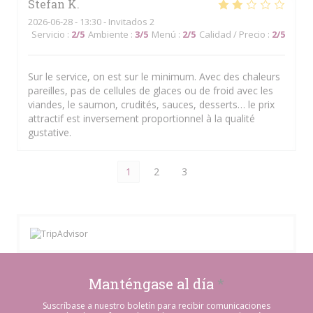
Stefan
K
2026-06-28
- 13:30 - Invitados 2
Servicio
:
2
/5
Ambiente
:
3
/5
Menú
:
2
/5
Calidad / Precio
:
2
/5
Sur le service, on est sur le minimum. Avec des chaleurs
pareilles, pas de cellules de glaces ou de froid avec les
viandes, le saumon, crudités, sauces, desserts… le prix
attractif est inversement proportionnel à la qualité
gustative.
1
2
3
Manténgase al día
*
Suscríbase a nuestro boletín para recibir comunicaciones