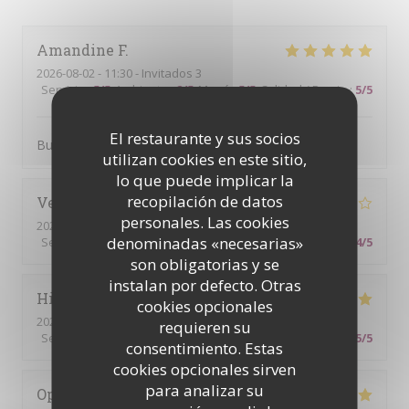
Amandine
F
2026-08-02
- 11:30 - Invitados 3
Servicio
:
5
/5
Ambiente
:
2
/5
Menú
:
5
/5
Calidad / Precio
:
5
/5
El restaurante y sus socios
Buffet copieux et bon.
utilizan cookies en este sitio,
lo que puede implicar la
recopilación de datos
Veronique
R
personales. Las cookies
2026-07-26
- 12:30 - Invitados 2
denominadas «necesarias»
Servicio
:
5
/5
Ambiente
:
5
/5
Menú
:
4
/5
Calidad / Precio
:
4
/5
son obligatorias y se
instalan por defecto. Otras
Hillary
T
cookies opcionales
2026-07-21
- 19:00 - Invitados 2
requieren su
Servicio
:
5
/5
Ambiente
:
5
/5
Menú
:
5
/5
Calidad / Precio
:
5
/5
consentimiento. Estas
cookies opcionales sirven
para analizar su
Ophelie
C