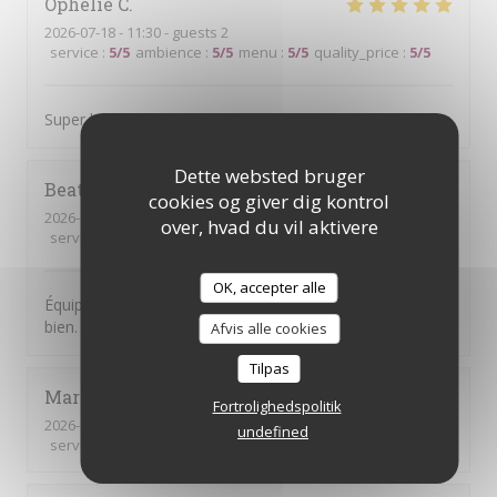
Ophelie
C
2026-07-18
- 11:30 - guests 2
service
:
5
/5
ambience
:
5
/5
menu
:
5
/5
quality_price
:
5
/5
Super brunch copieux et bon Le serveur était au top !
Dette websted bruger
Beatrice
S
cookies og giver dig kontrol
2026-07-14
- 19:00 - guests 6
over, hvad du vil aktivere
service
:
5
/5
ambience
:
5
/5
menu
:
5
/5
quality_price
:
5
/5
OK, accepter alle
Équipe accueillante. Bonne Ambiance et on y mange
bien. Je recommande
Afvis alle cookies
Tilpas
Mariam
S
Fortrolighedspolitik
2026-07-14
- 19:00 - guests 6
undefined
service
:
5
/5
ambience
:
5
/5
menu
:
3
/5
quality_price
:
4
/5