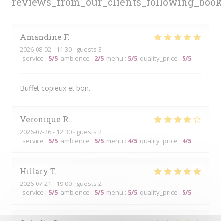
reviews_from_our_clients_following_boo
Amandine
F
2026-08-02
- 11:30 - guests 3
service
:
5
/5
ambience
:
2
/5
menu
:
5
/5
quality_price
:
5
/5
Buffet copieux et bon.
Veronique
R
2026-07-26
- 12:30 - guests 2
service
:
5
/5
ambience
:
5
/5
menu
:
4
/5
quality_price
:
4
/5
Hillary
T
2026-07-21
- 19:00 - guests 2
service
:
5
/5
ambience
:
5
/5
menu
:
5
/5
quality_price
:
5
/5