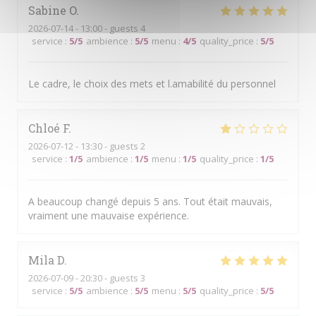
Sabine
O
2026-07-14
- 13:00 - guests 4
service
:
5
/5
ambience
:
5
/5
menu
:
4
/5
quality_price
:
5
/5
Le cadre, le choix des mets et l.amabilité du personnel
Chloé
F
2026-07-12
- 13:30 - guests 2
service
:
1
/5
ambience
:
1
/5
menu
:
1
/5
quality_price
:
1
/5
A beaucoup changé depuis 5 ans. Tout était mauvais,
vraiment une mauvaise expérience.
Mila
D
2026-07-09
- 20:30 - guests 3
service
:
5
/5
ambience
:
5
/5
menu
:
5
/5
quality_price
:
5
/5