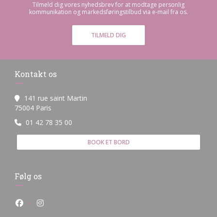
Tilmeld dig vores nyhedsbrev for at modtage personlig
kommunikation og markedsføringstilbud via e-mail fra os.
TILMELD DIG
Kontakt os
141 rue saint Martin
((åbner i et nyt vindue))
75004 Paris
01 42 78 35 00
BOOK ET BORD
Følg os
Facebook ((åbner i et nyt vindue))
Instagram ((åbner i et nyt vindue))