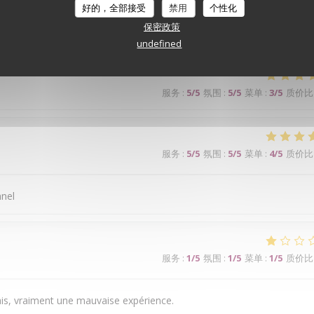
好的，全部接受
禁用
个性化
保密政策
ge bien. Je recommande
undefined
服务
:
5
/5
氛围
:
5
/5
菜单
:
3
/5
质价比
服务
:
5
/5
氛围
:
5
/5
菜单
:
4
/5
质价比
nnel
服务
:
1
/5
氛围
:
1
/5
菜单
:
1
/5
质价比
is, vraiment une mauvaise expérience.