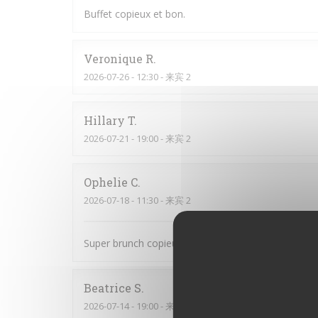
Buffet copieux et bon.
Veronique
R
2026-07-26
- 12:30 - 来宾 2
Hillary
T
2026-07-21
- 19:00 - 来宾 2
Ophelie
C
2026-07-18
- 11:30 - 来宾 2
Super brunch copieux et bon Le serveur était au to
Beatrice
S
2026-07-14
- 19:00 - 来宾 6