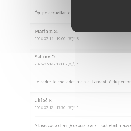
Équipe accueillante. Bonne Ambiance et on y man
Mariam
S
2026-07-14
- 19:00 - 来宾 6
Sabine
O
2026-07-14
- 13:00 - 来宾 4
Le cadre, le choix des mets et l.amabilité du perso
Chloé
F
2026-07-12
- 13:30 - 来宾 2
A beaucoup changé depuis 5 ans. Tout était mauva