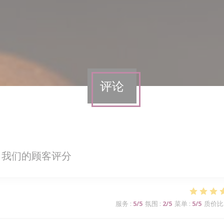
评论
我们的顾客评分
服务
:
5
/5
氛围
:
2
/5
菜单
:
5
/5
质价比