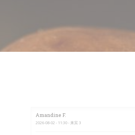
Amandine
F
2026-08-02
- 11:30 - 来宾 3