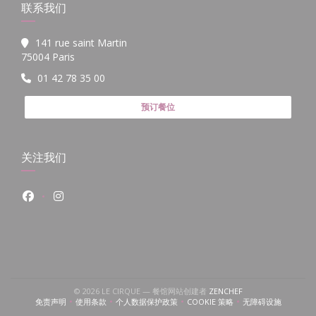
联系我们
141 rue saint Martin
((在新窗口中打开))
75004 Paris
01 42 78 35 00
预订餐位
关注我们
Facebook ((在新窗口中打开))
Instagram ((在新窗口中打开))
((在新窗口中打开))
© 2026 LE CIRQUE — 餐馆网站创建者
ZENCHEF
免责声明
使用条款
个人数据保护政策
COOKIE 策略
无障碍设施
((在新窗口中打开))
((在新窗口中打开))
((在新窗口中打开))
((在新窗口中打开))
((在新窗口中打开