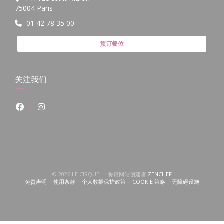
((在新窗口中打开))
75004 Paris
01 42 78 35 00
预订餐位
关注我们
Facebook ((在新窗口中打开))
Instagram ((在新窗口中打开))
((在新窗口中打开))
© 2026 LE CIRQUE — 餐馆网站创建者
ZENCHEF
免责声明
使用条款
个人数据保护政策
COOKIE 策略
无障碍设施
((在新窗口中打开))
((在新窗口中打开))
((在新窗口中打开))
((在新窗口中打开))
((在新窗口中打开