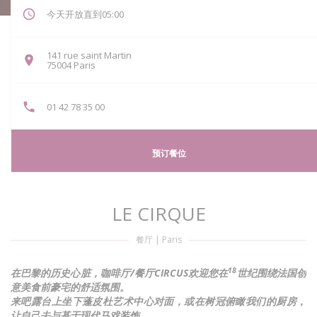
今天开放直到05:00
141 rue saint Martin
((在新窗口中打开))
75004 Paris
01 42 78 35 00
预订餐位
LE CIRQUE
餐厅
|
Paris
18
在巴黎的历史心脏，咖啡厅/餐厅CIRCUS欢迎您在
世纪围绕法国创
意美食前豪宅的舒适氛围。
来吧露台上坐下蓬皮杜艺术中心对面，或在树冠俯瞰我们的厨房，
让自己去与基于现代马戏装饰。