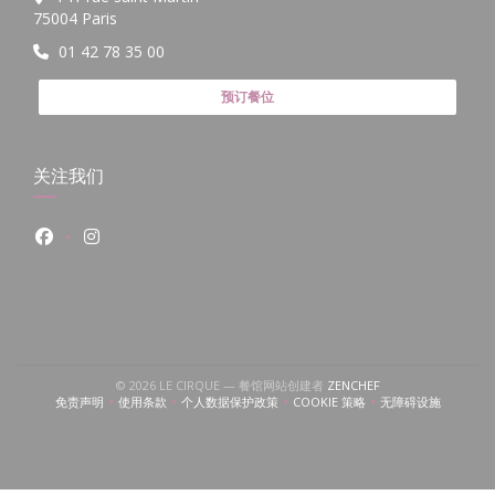
((在新窗口中打开))
75004 Paris
01 42 78 35 00
预订餐位
关注我们
Facebook ((在新窗口中打开))
Instagram ((在新窗口中打开))
((在新窗口中打开))
© 2026 LE CIRQUE — 餐馆网站创建者
ZENCHEF
免责声明
使用条款
个人数据保护政策
COOKIE 策略
无障碍设施
((在新窗口中打开))
((在新窗口中打开))
((在新窗口中打开))
((在新窗口中打开))
((在新窗口中打开