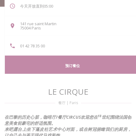
今天开放直到05:00
141 rue saint Martin
((在新窗口中打开))
75004 Paris
01 42 78 35 00
预订餐位
LE CIRQUE
餐厅
|
Paris
18
在巴黎的历史心脏，咖啡厅/餐厅CIRCUS欢迎您在
世纪围绕法国创
意美食前豪宅的舒适氛围。
来吧露台上坐下蓬皮杜艺术中心对面，或在树冠俯瞰我们的厨房，
让自己去与基于现代马戏装饰。