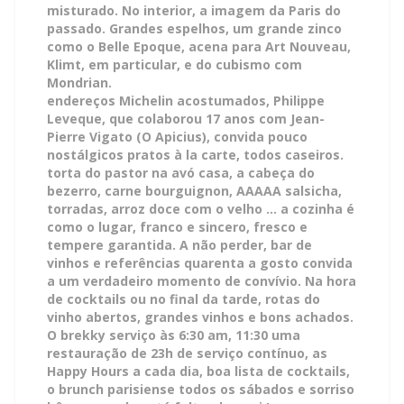
misturado. No interior, a imagem da Paris do
passado. Grandes espelhos, um grande zinco
como o Belle Epoque, acena para Art Nouveau,
Klimt, em particular, e do cubismo com
Mondrian.
endereços Michelin acostumados, Philippe
Leveque, que colaborou 17 anos com Jean-
Pierre Vigato (O Apicius), convida pouco
nostálgicos pratos à la carte, todos caseiros.
torta do pastor na avó casa, a cabeça do
bezerro, carne bourguignon, AAAAA salsicha,
torradas, arroz doce com o velho ... a cozinha é
como o lugar, franco e sincero, fresco e
tempere garantida. A não perder, bar de
vinhos e referências quarenta a gosto convida
a um verdadeiro momento de convívio. Na hora
de cocktails ou no final da tarde, rotas do
vinho abertos, grandes vinhos e bons achados.
O brekky serviço às 6:30 am, 11:30 uma
restauração de 23h de serviço contínuo, as
Happy Hours a cada dia, boa lista de cocktails,
o brunch parisiense todos os sábados e sorriso