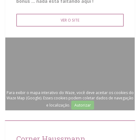
bônus ... nada está faltando aqui !
VER O SITE
Para exibir o mapa interativo do Waze, você deve aceitar os cookies do
Waze Map (Google). Esses cookies podem coletar dados de navegação
e localização.
Autorizar
Corner Haussmann