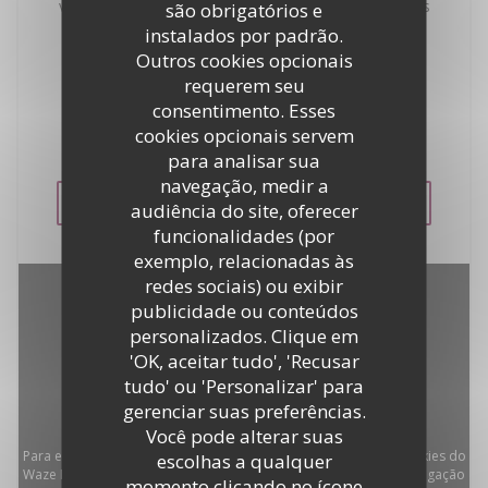
vistas da vila de Saint-Tropez e mergulhar nas águas
são obrigatórios e
azul-turquesa do Mediterrâneo. Os iates mais
instalados por padrão.
luxuosos do mundo a âncora na frente de você ...
Outros cookies opcionais
Idealmente localizado à beira-mar na entrada de
requerem seu
Saint-Tropez, La Bouillabaisse Beach oferece uma
consentimento. Esses
gama dos melhores receitas de frutos do mar.
cookies opcionais servem
Estacionamento privado nossos clientes.
para analisar sua
navegação, medir a
VER O SITE
audiência do site, oferecer
funcionalidades (por
exemplo, relacionadas às
redes sociais) ou exibir
publicidade ou conteúdos
personalizados. Clique em
'OK, aceitar tudo', 'Recusar
tudo' ou 'Personalizar' para
gerenciar suas preferências.
Você pode alterar suas
Para exibir o mapa interativo do Waze, você deve aceitar os cookies do
escolhas a qualquer
Waze Map (Google). Esses cookies podem coletar dados de navegação
momento clicando no ícone