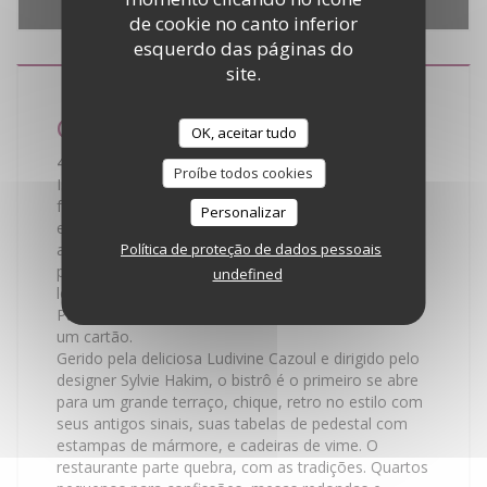
e localização.
Autorizar
de cookie no canto inferior
esquerdo das páginas do
site.
Café de Paris
OK, aceitar tudo
45 Avenue de Friedland - 75008 Paris
Proíbe todos cookies
Isso é Paris. Hausmann Uma lâmpada de rua no
fundo e em frente ao Hotel Napoleon, palácios
Personalizar
encantadores e antigo círculo literário que
Política de proteção de dados pessoais
atravessaram Hemingway, Steinbeck, Dali ... A
poucos passos de Champs Elysees apenas, mas
undefined
longe das multidões, as visualizações do café de
Paris Friedland, mágico, do Arco do Triunfo, como
um cartão.
Gerido pela deliciosa Ludivine Cazoul e dirigido pelo
designer Sylvie Hakim, o bistrô é o primeiro se abre
para um grande terraço, chique, retro no estilo com
seus antigos sinais, suas tabelas de pedestal com
estampas de mármore, e cadeiras de vime. O
restaurante parte quebra, com as tradições. Quartos