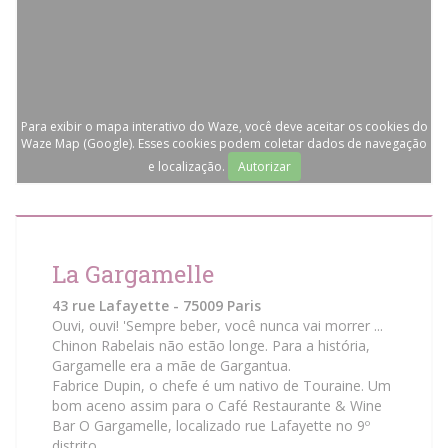
Para exibir o mapa interativo do Waze, você deve aceitar os cookies do
Waze Map (Google). Esses cookies podem coletar dados de navegação
e localização.
Autorizar
La Gargamelle
43 rue Lafayette - 75009 Paris
Ouvi, ouvi! 'Sempre beber, você nunca vai morrer ...
Chinon Rabelais não estão longe. Para a história,
Gargamelle era a mãe de Gargantua.
Fabrice Dupin, o chefe é um nativo de Touraine. Um
bom aceno assim para o Café Restaurante & Wine
Bar O Gargamelle, localizado rue Lafayette no 9º
distrito.