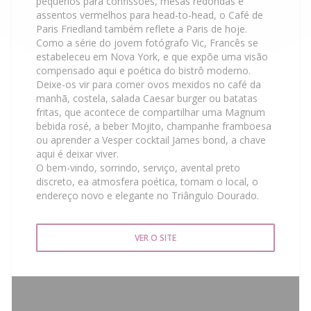
pequenos para confissões, mesas redondas e
assentos vermelhos para head-to-head, o Café de
Paris Friedland também reflete a Paris de hoje.
Como a série do jovem fotógrafo Vic, Francês se
estabeleceu em Nova York, e que expõe uma visão
compensado aqui e poética do bistrô moderno.
Deixe-os vir para comer ovos mexidos no café da
manhã, costela, salada Caesar burger ou batatas
fritas, que acontece de compartilhar uma Magnum
bebida rosé, a beber Mojito, champanhe framboesa
ou aprender a Vesper cocktail James bond, a chave
aqui é deixar viver.
O bem-vindo, sorrindo, serviço, avental preto
discreto, ea atmosfera poética, tornam o local, o
endereço novo e elegante no Triângulo Dourado.
VER O SITE