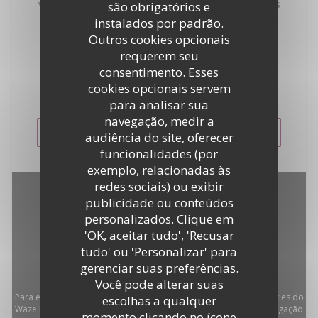
vistas da vila de Saint-Tropez e mergulhar nas águas
são obrigatórios e
azul-turquesa do Mediterrâneo. Os iates mais
instalados por padrão.
luxuosos do mundo a âncora na frente de você ...
Outros cookies opcionais
Idealmente localizado à beira-mar na entrada de
requerem seu
Saint-Tropez, La Bouillabaisse Beach oferece uma
consentimento. Esses
gama dos melhores receitas de frutos do mar.
cookies opcionais servem
Estacionamento privado nossos clientes.
para analisar sua
navegação, medir a
VER O SITE
audiência do site, oferecer
funcionalidades (por
exemplo, relacionadas às
redes sociais) ou exibir
publicidade ou conteúdos
personalizados. Clique em
'OK, aceitar tudo', 'Recusar
tudo' ou 'Personalizar' para
gerenciar suas preferências.
Você pode alterar suas
Para exibir o mapa interativo do Waze, você deve aceitar os cookies do
escolhas a qualquer
Waze Map (Google). Esses cookies podem coletar dados de navegação
momento clicando no ícone