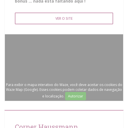
bônus ... nada está faltando aqui !
VER O SITE
Para exibir o mapa interativo do Waze, você deve aceitar os cookies do
Waze Map (Google). Esses cookies podem coletar dados de navegação
e localização.
Autorizar
Corner Haussmann