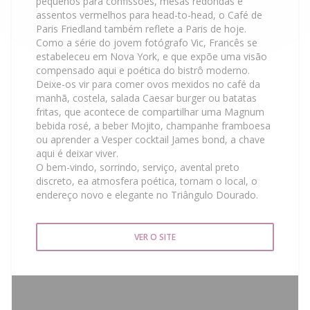
pequenos para confissões, mesas redondas e
assentos vermelhos para head-to-head, o Café de
Paris Friedland também reflete a Paris de hoje.
Como a série do jovem fotógrafo Vic, Francês se
estabeleceu em Nova York, e que expõe uma visão
compensado aqui e poética do bistrô moderno.
Deixe-os vir para comer ovos mexidos no café da
manhã, costela, salada Caesar burger ou batatas
fritas, que acontece de compartilhar uma Magnum
bebida rosé, a beber Mojito, champanhe framboesa
ou aprender a Vesper cocktail James bond, a chave
aqui é deixar viver.
O bem-vindo, sorrindo, serviço, avental preto
discreto, ea atmosfera poética, tornam o local, o
endereço novo e elegante no Triângulo Dourado.
VER O SITE