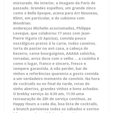
misturado. No interior, a imagem da Paris do
passado. Grandes espelhos, um grande zinco
como o Belle Epoque, acena para Art Nouveau,
Klimt, em particular, e do cubismo com
Mondrian.
endereços Michelin acostumados, Philippe
Leveque, que colaborou 17 anos com Jean-
Pierre Vigato (O Apicius), convida pouco
nostálgicos pratos à la carte, todos caseiros.
torta do pastor na avó casa, a cabeça do
bezerro, carne bourguignon, AAAAA salsicha,
torradas, arroz doce com o velho ... a cozinha é
como o lugar, franco e sincero, fresco e
tempere garantida. A não perder, bar de
vinhos e referências quarenta a gosto convida
a um verdadeiro momento de convívio. Na hora
de cocktails ou no final da tarde, rotas do
vinho abertos, grandes vinhos e bons achados.
O brekky serviço às 6:30 am, 11:30 uma
restauração de 23h de serviço contínuo, as
Happy Hours a cada dia, boa lista de cocktails,
o brunch parisiense todos os sábados e sorriso