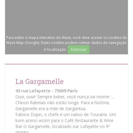
Para exibir o mapa interativo do Waze, você deve aceitar os cookies do
Waze Map (Google). Esses cookies podem coletar dados de navegação
e localização.
Autorizar
La Gargamelle
43 rue Lafayette - 75009 Paris
Ouvi, ouvi! 'Sempre beber, você nunca vai morrer ...
Chinon Rabelais não estão longe. Para a história,
Gargamelle era a mãe de Gargantua.
Fabrice Dupin, o chefe é um nativo de Touraine. Um
bom aceno assim para o Café Restaurante & Wine
Bar O Gargamelle, localizado rue Lafayette no 9º
distrito.