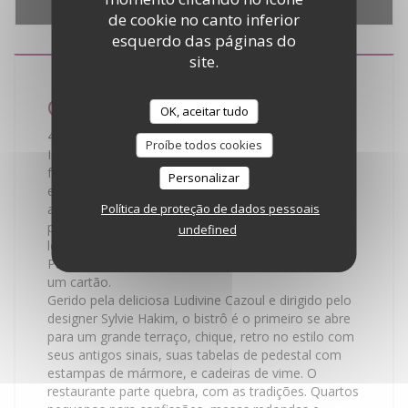
e localização.
Autorizar
de cookie no canto inferior
esquerdo das páginas do
site.
Café de Paris
OK, aceitar tudo
45 Avenue de Friedland - 75008 Paris
Proíbe todos cookies
Isso é Paris. Hausmann Uma lâmpada de rua no
fundo e em frente ao Hotel Napoleon, palácios
Personalizar
encantadores e antigo círculo literário que
Política de proteção de dados pessoais
atravessaram Hemingway, Steinbeck, Dali ... A
poucos passos de Champs Elysees apenas, mas
undefined
longe das multidões, as visualizações do café de
Paris Friedland, mágico, do Arco do Triunfo, como
um cartão.
Gerido pela deliciosa Ludivine Cazoul e dirigido pelo
designer Sylvie Hakim, o bistrô é o primeiro se abre
para um grande terraço, chique, retro no estilo com
seus antigos sinais, suas tabelas de pedestal com
estampas de mármore, e cadeiras de vime. O
restaurante parte quebra, com as tradições. Quartos