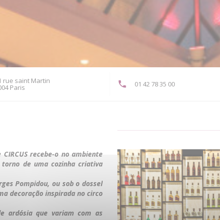
 rue saint Martin
01 42 78 35 00
((abre numa nova janela))
004 Paris
te CIRCUS recebe-o no ambiente
torno de uma cozinha criativa
rges Pompidou, ou sob o dossel
ma decoração inspirada no circo
 de ardósia que variam com as