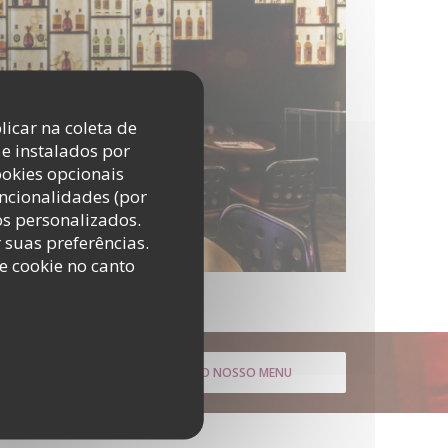
licar na coleta de
e instalados por
ookies opcionais
uncionalidades (por
os personalizados.
r suas preferências.
e cookie no canto
DESCUBRA O NOSSO MENU