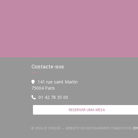
Contacte-nos
141 rue saint Martin
((abre numa nova janela))
75004 Paris
01 42 78 35 00
RESERVAR UMA MESA
© 2026 LE CIRQUE — WEBSITE DO RESTAURANTE CRIADO POR
ZE