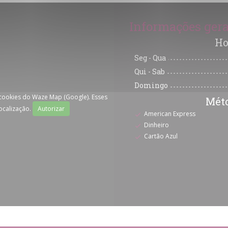
Informações gera
Ho
Seg
-
Qua
Qui
-
Sab
Domingo
 cookies do Waze Map (Google). Esses
Mét
ocalização.
Autorizar
American Express
Dinheiro
Cartão Azul