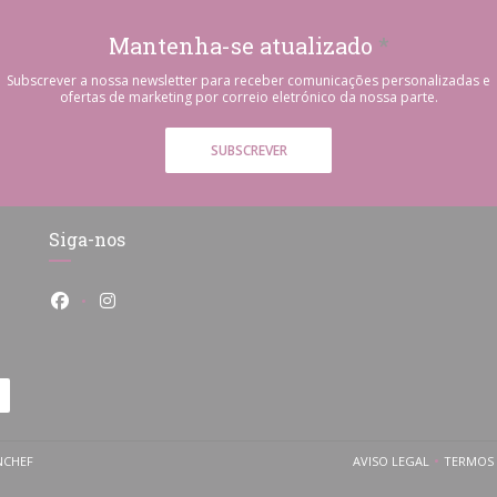
Mantenha-se atualizado
*
Subscrever a nossa newsletter para receber comunicações personalizadas e
ofertas de marketing por correio eletrónico da nossa parte.
SUBSCREVER
Siga-nos
Facebook ((abre numa nova janela))
Instagram ((abre numa nova janela))
((ABRE NUMA NOVA JANELA))
NCHEF
AVISO LEGAL
TERMOS 
((ABRE NUMA NOV