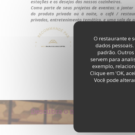
estações e os desejos dos nossos cozinheiros.
Como parte de seus projetos de eventos: o jantar
do produto privada ou à noite, o café / restau
privados, entretenimento temático, e uma sala de p
O restaurante e s
dados pessoais.
padrão. Outros 
DESCUBRA A ÁREA
servem para analis
exemplo, relacion
Clique em 'OK, acei
Você pode altera
Descubra o nosso menu