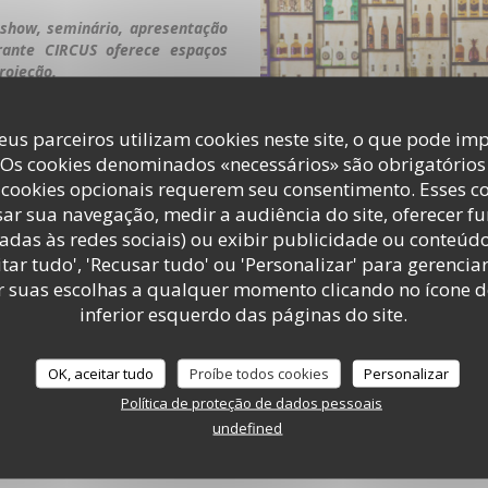
 show, seminário, apresentação
rante CIRCUS oferece espaços
rojeção.
eus parceiros utilizam cookies neste site, o que pode imp
 Os cookies denominados «necessários» são obrigatórios 
cookies opcionais requerem seu consentimento. Esses c
ar sua navegação, medir a audiência do site, oferecer f
adas às redes sociais) ou exibir publicidade ou conteúd
tar tudo', 'Recusar tudo' ou 'Personalizar' para gerencia
r suas escolhas a qualquer momento clicando no ícone d
inferior esquerdo das páginas do site.
OK, aceitar tudo
Proíbe todos cookies
Personalizar
Política de proteção de dados pessoais
undefined