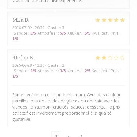
vraiment une mauvaise expérience.
Mila
D
2026-07-09
- 20:30 - Gasten 3
Service
:
5
/5
Atmosfeer
:
5
/5
Keuken
:
5
/5
Kwaliteit / Prijs
:
5
/5
Stefan
K
2026-06-28
- 13:30 - Gasten 2
Service
:
2
/5
Atmosfeer
:
3
/5
Keuken
:
2
/5
Kwaliteit / Prijs
:
2
/5
Sur le service, on est sur le minimum. Avec des chaleurs
pareilles, pas de cellules de glaces ou de froid avec les
viandes, le saumon, crudités, sauces, desserts… le prix
attractif est inversement proportionnel à la qualité
gustative.
1
2
3