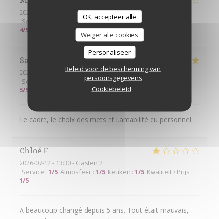
2026-07-14
- 19:00 - Gasten 6
OK, accepteer alle
Service
:
5
/5
Atmosfeer
:
5
/5
Keuken
:
3
/5
Kwaliteit / Prijs
:
4
/5
Weiger alle cookies
Personaliseer
Sabine
O
Beleid voor de bescherming van
2026-07-14
- 13:00 - Gasten 4
persoonsgegevens
Service
:
5
/5
Atmosfeer
:
5
/5
Keuken
:
4
/5
Kwaliteit / Prijs
:
Cookiebeleid
5
/5
Le cadre, le choix des mets et l.amabilité du personnel
Chloé
F
2026-07-12
- 13:30 - Gasten 2
Service
:
1
/5
Atmosfeer
:
1
/5
Keuken
:
1
/5
Kwaliteit / Prijs
:
1
/5
A beaucoup changé depuis 5 ans. Tout était mauvais,