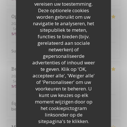
vereisen uw toestemming.
Deze optionele cookies
Ophelie
C
worden gebruikt om uw
navigatie te analyseren, het
2026-07-18
- 11:30 - Gasten 2
Service
:
5
/5
Atmosfeer
:
5
/5
Keuken
:
5
/5
Kwaliteit / Prijs
:
sitepubliek te meten,
5
/5
functies te bieden (bijv.
gerelateerd aan sociale
netwerken) of
Super brunch copieux et bon Le serveur était au top !
gepersonaliseerde
advertenties of inhoud weer
te geven. Klik op 'OK,
Beatrice
S
accepteer alle', 'Weiger alle'
2026-07-14
- 19:00 - Gasten 6
Service
:
5
/5
Atmosfeer
of 'Personaliseer' om uw
:
5
/5
Keuken
:
5
/5
Kwaliteit / Prijs
:
5
/5
voorkeuren te beheren. U
kunt uw keuzes op elk
moment wijzigen door op
Équipe accueillante. Bonne Ambiance et on y mange
het cookiepictogram
bien. Je recommande
linksonder op de
sitepagina's te klikken.
Mariam
S