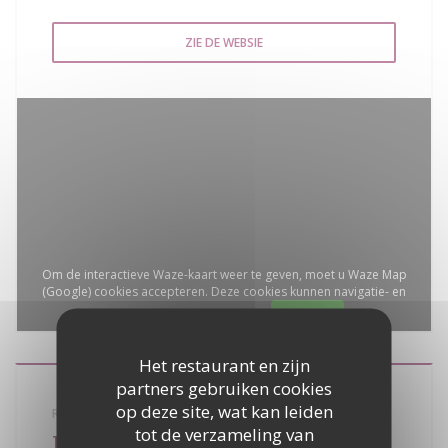
ZIE DE WEBSIE
Om de interactieve Waze-kaart weer te geven, moet u Waze Map
(Google) cookies accepteren. Deze cookies kunnen navigatie- en
locatiegegevens verzamelen.
Toestaan
Het restaurant en zijn
partners gebruiken cookies
op deze site, wat kan leiden
RESTAURANT SEMINAR RECEPTIE
tot de verzameling van
La Bouillabaisse