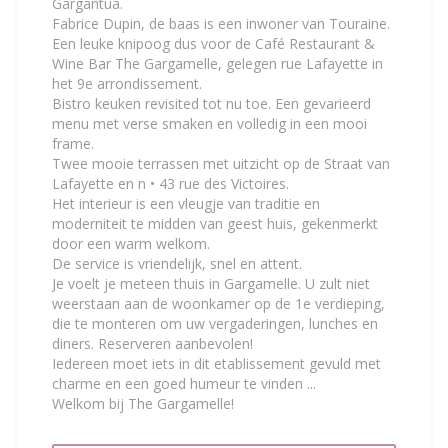
Gargantua.
Fabrice Dupin, de baas is een inwoner van Touraine.
Een leuke knipoog dus voor de Café Restaurant &
Wine Bar The Gargamelle, gelegen rue Lafayette in
het 9e arrondissement.
Bistro keuken revisited tot nu toe. Een gevarieerd
menu met verse smaken en volledig in een mooi
frame.
Twee mooie terrassen met uitzicht op de Straat van
Lafayette en n • 43 rue des Victoires.
Het interieur is een vleugje van traditie en
moderniteit te midden van geest huis, gekenmerkt
door een warm welkom.
De service is vriendelijk, snel en attent.
Je voelt je meteen thuis in Gargamelle. U zult niet
weerstaan ​​aan de woonkamer op de 1e verdieping,
die te monteren om uw vergaderingen, lunches en
diners. Reserveren aanbevolen!
Iedereen moet iets in dit etablissement gevuld met
charme en een goed humeur te vinden ...
Welkom bij The Gargamelle!