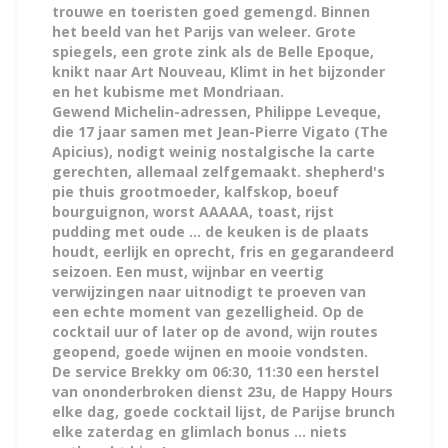
trouwe en toeristen goed gemengd. Binnen
het beeld van het Parijs van weleer. Grote
spiegels, een grote zink als de Belle Epoque,
knikt naar Art Nouveau, Klimt in het bijzonder
en het kubisme met Mondriaan.
Gewend Michelin-adressen, Philippe Leveque,
die 17 jaar samen met Jean-Pierre Vigato (The
Apicius), nodigt weinig nostalgische la carte
gerechten, allemaal zelfgemaakt. shepherd's
pie thuis grootmoeder, kalfskop, boeuf
bourguignon, worst AAAAA, toast, rijst
pudding met oude ... de keuken is de plaats
houdt, eerlijk en oprecht, fris en gegarandeerd
seizoen. Een must, wijnbar en veertig
verwijzingen naar uitnodigt te proeven van
een echte moment van gezelligheid. Op de
cocktail uur of later op de avond, wijn routes
geopend, goede wijnen en mooie vondsten.
De service Brekky om 06:30, 11:30 een herstel
van ononderbroken dienst 23u, de Happy Hours
elke dag, goede cocktail lijst, de Parijse brunch
elke zaterdag en glimlach bonus ... niets