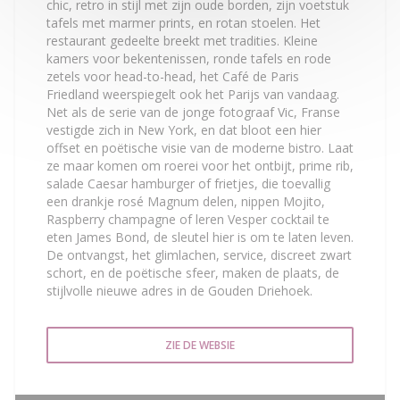
chic, retro in stijl met zijn oude borden, zijn voetstuk
tafels met marmer prints, en rotan stoelen. Het
restaurant gedeelte breekt met tradities. Kleine
kamers voor bekentenissen, ronde tafels en rode
zetels voor head-to-head, het Café de Paris
Friedland weerspiegelt ook het Parijs van vandaag.
Net als de serie van de jonge fotograaf Vic, Franse
vestigde zich in New York, en dat bloot een hier
offset en poëtische visie van de moderne bistro. Laat
ze maar komen om roerei voor het ontbijt, prime rib,
salade Caesar hamburger of frietjes, die toevallig
een drankje rosé Magnum delen, nippen Mojito,
Raspberry champagne of leren Vesper cocktail te
eten James Bond, de sleutel hier is om te laten leven.
De ontvangst, het glimlachen, service, discreet zwart
schort, en de poëtische sfeer, maken de plaats, de
stijlvolle nieuwe adres in de Gouden Driehoek.
ZIE DE WEBSIE