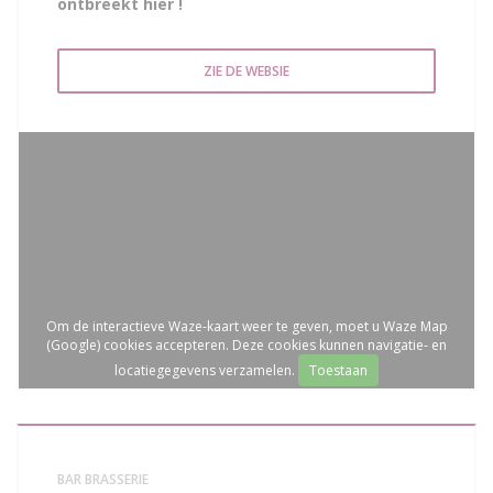
ontbreekt hier !
ZIE DE WEBSIE
Om de interactieve Waze-kaart weer te geven, moet u Waze Map
(Google) cookies accepteren. Deze cookies kunnen navigatie- en
locatiegegevens verzamelen.
Toestaan
BAR BRASSERIE