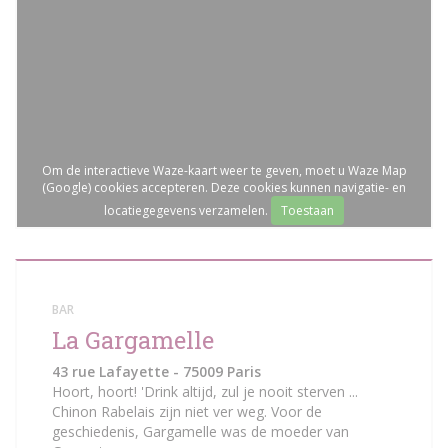
Om de interactieve Waze-kaart weer te geven, moet u Waze Map
(Google) cookies accepteren. Deze cookies kunnen navigatie- en
locatiegegevens verzamelen.
Toestaan
BAR
La Gargamelle
43 rue Lafayette - 75009 Paris
Hoort, hoort! 'Drink altijd, zul je nooit sterven ...
Chinon Rabelais zijn niet ver weg. Voor de
geschiedenis, Gargamelle was de moeder van