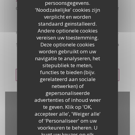
persoonsgegevens.
Quartier de la Bouillabaisse - 83990 Saint Tropez
'Noodzakelijke' cookies zijn
In de Golf van Saint-Tropez, krijgt een van de beste
verplicht en worden
uitzicht op het dorp van Saint-Tropez en duik in de
standaard geïnstalleerd.
turquoise wateren van de Middellandse Zee. De
Andere optionele cookies
meest luxe jachten in de wereld voor anker voor je ...
vereisen uw toestemming.
een ideale ligging aan de zee aan de ingang van
Deze optionele cookies
Saint-Tropez, La Bouillabaisse Beach biedt een scala
van de beste recepten voor zeevruchten. Eigen
worden gebruikt om uw
parkeerplaats onze klanten.
navigatie te analyseren, het
sitepubliek te meten,
functies te bieden (bijv.
ZIE DE WEBSIE
gerelateerd aan sociale
netwerken) of
gepersonaliseerde
advertenties of inhoud weer
te geven. Klik op 'OK,
accepteer alle', 'Weiger alle'
of 'Personaliseer' om uw
voorkeuren te beheren. U
kunt uw keuzes op elk