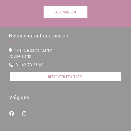
ABONNEREN
Neem contact met ons op
141 rue saint Martin
((opent in een nieuw venster))
75004 Paris
01 42 78 35 00
RESERVEER EEN TAFEL
Volg ons
Facebook ((opent in een nieuw venster))
Instagram ((opent in een nieuw venster))