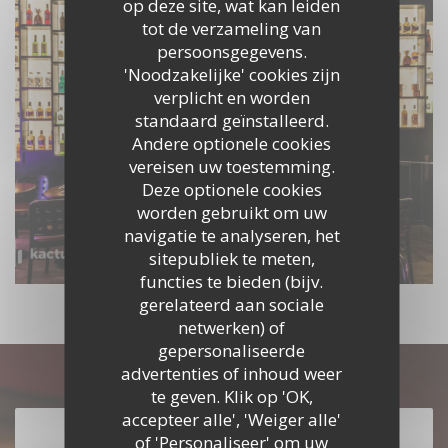
op deze site, wat kan leiden
tot de verzameling van
persoonsgegevens.
'Noodzakelijke' cookies zijn
verplicht en worden
standaard geïnstalleerd.
Andere optionele cookies
vereisen uw toestemming.
Deze optionele cookies
worden gebruikt om uw
navigatie te analyseren, het
sitepubliek te meten,
functies te bieden (bijv.
gerelateerd aan sociale
netwerken) of
gepersonaliseerde
advertenties of inhoud weer
Ontdek ons menu
te geven. Klik op 'OK,
accepteer alle', 'Weiger alle'
ONTDEK ONS MENU
of 'Personaliseer' om uw