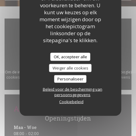
voorkeuren te beheren. U
kunt uw keuzes op elk
moment wijzigen door op
het cookiepictogram
linksonder op de
sitepagina's te klikken.
OK, accepteer alle
Weiger alle cookies
Om de interactieve Waze-kaart weer te geven, moet u Waze Map (Google)
cookies accepteren. Deze cookies kunnen navigatie- en locatiegegevens
Personaliseer
verzamelen.
Toestaan
Beleid voor de bescherming van
persoonsgegevens
Cookiebeleid
Algemene informatie
Openingstijden
Maa
-
Woe
08:00 - 02:00