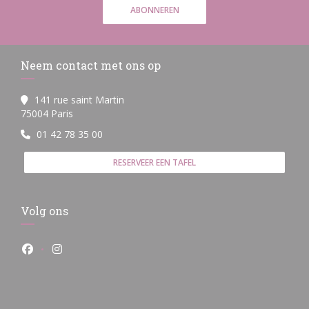
ABONNEREN
Neem contact met ons op
141 rue saint Martin
((opent in een nieuw venster))
75004 Paris
01 42 78 35 00
RESERVEER EEN TAFEL
Volg ons
Facebook ((opent in een nieuw venster))
Instagram ((opent in een nieuw venster))