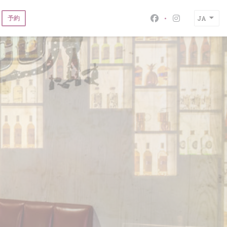
予約
JA
Facebook ((新
Instagra
))