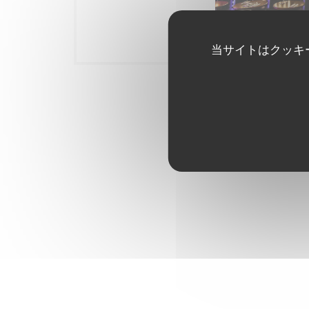
Le Cirque
当サイトはクッキ
バー