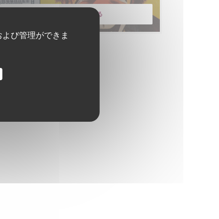
メニューを発見する
および管理ができま