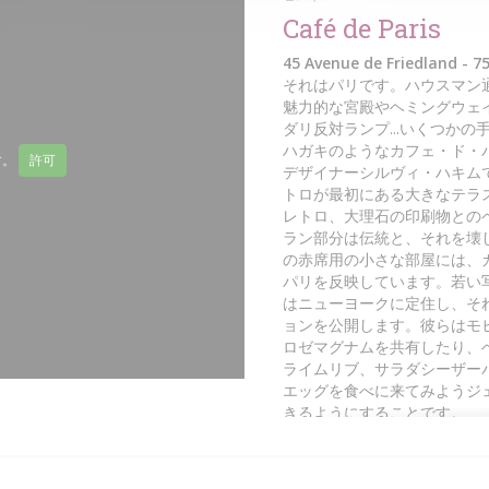
Café de Paris
45 Avenue de Friedland - 75
それはパリです。ハウスマン
魅力的な宮殿やヘミングウェ
ダリ反対ランプ...いくつか
ハガキのようなカフェ・ド・
す。
許可
デザイナーシルヴィ・ハキムでおい
トロが最初にある大きなテラ
レトロ、大理石の印刷物との
ラン部分は伝統と、それを壊
の赤席用の小さな部屋には、
パリを反映しています。若い
はニューヨークに定住し、そ
ョンを公開します。彼らはモ
ロゼマグナムを共有したり、
ライムリブ、サラダシーザー
エッグを食べに来てみようジ
きるようにすることです。
歓迎、笑顔、サービス、控え
所、ゴールデントライアング
す。