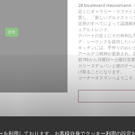
28 boulevard Haussmann - 
近くにギャラリー・ラファイ
置し、「新しいグルメストッ
近所のすべてによって認識根
ュアルトレンド。
す。
許可
デパートの近くにその有利な
グ・シーケンスを提供したい
キッチンには、手作りのおい
アールデコ精神が更新され、
前7時から月曜日〜土曜日営
カリーヌデュパンと彼のチー
け取ることになります。
コーナーオスマンへようこそ..
ーを利用しております。お客様自身でクッキー利用の設定