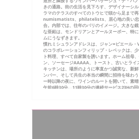
造所と隣接するワインバーパサージュ・デ・パノ
きの通路。街の生活を見下ろす、デザイナーシル
ラマのテラスのすべてのトウヒで頭から足まで再
numismatists、philatelists、居心
合。内部では、往年のパリのイメージ。大きな鏡
な亜鉛は、モンドリアンとアールヌーボー、特に
ムにうなずきます。
慣れミシュランアドレスは、ジャン=ピエール・Viga
のコラボレーションフィリップ・レベックは、少
ト料理、すべて自家製を誘います。ホーム祖母、
ン、ソーセージAAAAA、トースト、古いとライス
キッチンは、場所のように率直かつ誠実な、新鮮
ンバー、そして共生の本当の瞬間に招待を味わう
ー時以降の夜に、ワインのルートを開いて、素晴
午前6時30分、11時30分の連続サービス23H
いカクテルリスト、パリのブランチのサービスbr
ス...何もここに欠けていない笑顔！
ウェブサイトを見る