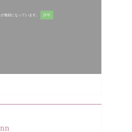
ap が無効になっています。
許可
ann