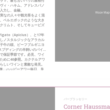
ラマ、最も古いパリの屋根付
ヴィ・ハキム、アドレスパノ
入力し、金融、
Waze M
地の良い忠実なの人々や観光客をよく混
、ベルエポックのような大き
クリムト、そしてキュービズ
to（Apicius）、と17年
しノスタルジックなアラカル
子牛の頭、ビーフブルギニヨ
プディングの羊飼いのパイ...
で保証季節です。必見、ワイ
ために40参照。カクテルアワ
らしいワインと素敵な発見。
の回復、ハッピーアワー毎日、良
ekkyは毎週土曜日とボーナ
バーブラッセリー
Corner Haussm