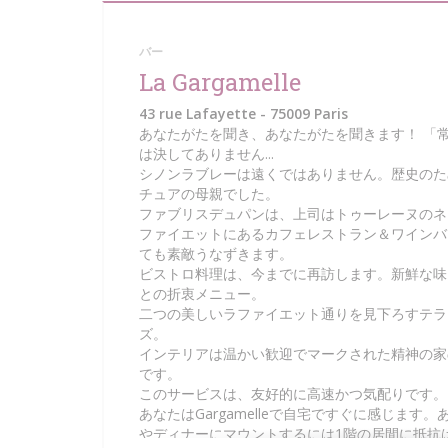
バー
La Gargamelle
43 rue Lafayette - 75009 Paris
あなたがたを聞き、あなたがたを聞きます！ 「
は決してありません...
シノンラブレーは遠くではありません。歴史のために、
チュアの母親でした。
ファブリスデュパンは、上司はトゥーレーヌのネイ
ファイエットにあるカフェレストラン＆ワインバーザ・
ても素敵うなずきます。
ビストロ料理は、今までに再訪します。新鮮な味
との折衷メニュー。
二つの美しいラファイエット通りを見下ろすテラスと
ズ。
インテリアは温かい歓迎でマークされた精神の家
です。
このサービスは、友好的に高速かつ気配りです。
あなたはGargamelleで自宅ですぐに感じます
やディナーにマウントするには1階の居間に抵抗