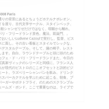
008 Paris
通りの背景にあるとちょうどホテルナポレオン、
イを渡り、古代文学サークル、スタインベック、
の手順シャンゼリゼだけではなく、喧騒から離れ、
パリ・フリードランド景色、魔法、凱旋門、。
しいLudivine Cazoulで実行し、監督、ビス
スに面し、その古い看板とスタイルでシックな、
ペデスタルテーブル、そして、籐の椅子。レスト
します。自白、ラウンドテーブルと頭に頭のため
カフェ・ド・パリ・フリードランドまた、今日の
写真家ヴィックのシリーズと同様に、フランス人
れが現代のビストロのここオフセットと詩的ビジ
ヒート、ラズベリーシャンパンを飲み、ドリンク
ベスパーカクテルを学ぶために起こる、朝食、プ
バーガーやポテトフライ、のためのスクランブル
ェームズ・ボンド、ここで重要なのは、ライブで
めな黒のエプロン、そして詩的な雰囲気が、場
ルでスタイリッシュな新しいアドレスを作りま