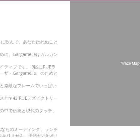
常に飲んで、あなたは死ぬこと
Gargamelleはガルガン
Waze M
ティブです。 9区にRUEラ
Gargamelle、のためと
と素敵なフレームでいっぱい
n•43 RUEデズビクトリー
の中で伝統と現代のタッチ、
。あなたのミーティング、ランチ
はありません。予約がお勧め！