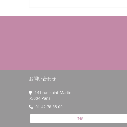
誰もが魅力とユーモアでいっぱい、この設立で何
す...
Gargamelleへようこそ！
ウェブサイトを見る
お問い合わせ
141 rue saint Martin
((新しいウィンドウで開きます))
75004 Paris
01 42 78 35 00
予約