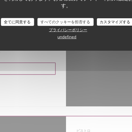
す。
ropez
全てに同意する
すべてのクッキーを拒否する
カスタマイズする
ターコイズブルーの海に飛び込
プライバシーポリシー
なたの前にアンカーで、世界で
undefined
入り口に海に位置するラブイヤ
の範囲を提供しています。専用
Waze M
。
ビストロ