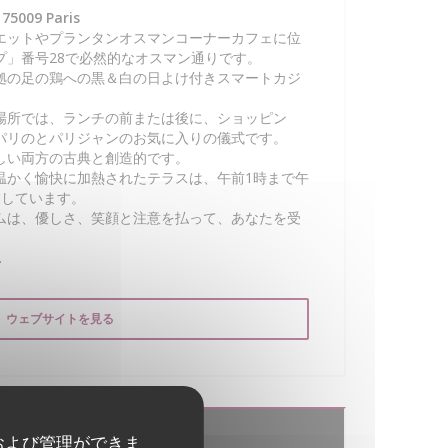
75009 Paris
エットやプランタンオスマンコーナーカフェに位
プ」番号28で必然的なオスマン通りです。
拠の足の鶏への黒＆白の日よけ付きスマートカジ
場所では、ランチの前または後に、ショッピン
パリのとパリジャンのお気に入りの儀式です。
しい両方の古典と創造的です。
温かく愉快に加熱されたテラスは、午前1時まで午
業しています。
ムは、優しさ、笑顔と注意を払って、あなたを受
.
ウェブサイトを見る
および管理ができま