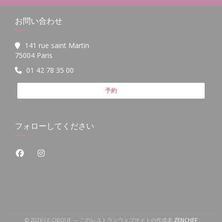
お問い合わせ
141 rue saint Martin
((新しいウィンドウで開きます))
75004 Paris
01 42 78 35 00
予約
フォローしてください
Facebook ((新しいウィンドウで開きます))
Instagram ((新しいウィンドウで開きます))
((新しい
© 2026 LE CIRQUE — このレストランウェブサイトの作成者
ZENCHEF