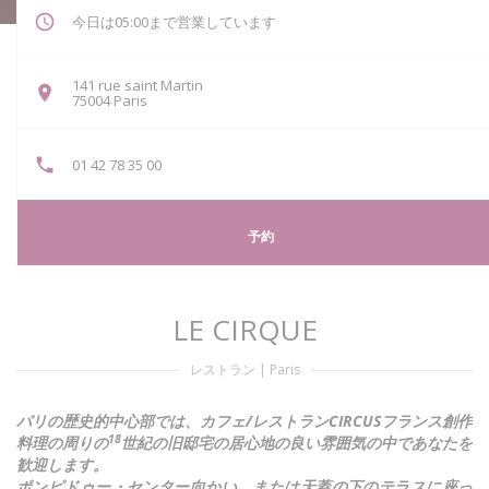
今日は05:00まで営業しています
141 rue saint Martin
((新しいウィンドウで開きます))
75004 Paris
01 42 78 35 00
予約
LE CIRQUE
レストラン
|
Paris
パリの歴史的中心部では、カフェ/レストランCIRCUSフランス創作
18
料理の周りの
世紀の旧邸宅の居心地の良い雰囲気の中であなたを
歓迎します。
ポンピドゥー・センター向かい、または天蓋の下のテラスに座っ