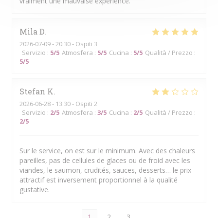
vraiment une mauvaise expérience.
Mila
D
2026-07-09
- 20:30 - Ospiti 3
Servizio
:
5
/5
Atmosfera
:
5
/5
Cucina
:
5
/5
Qualità / Prezzo
:
5
/5
Stefan
K
2026-06-28
- 13:30 - Ospiti 2
Servizio
:
2
/5
Atmosfera
:
3
/5
Cucina
:
2
/5
Qualità / Prezzo
:
2
/5
Sur le service, on est sur le minimum. Avec des chaleurs
pareilles, pas de cellules de glaces ou de froid avec les
viandes, le saumon, crudités, sauces, desserts… le prix
attractif est inversement proportionnel à la qualité
gustative.
1
2
3