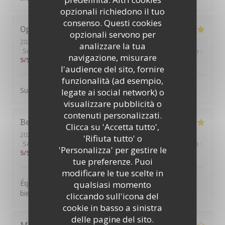
opzionali richiedono il tuo
consenso. Questi cookies
Ophelie
C
opzionali servono per
2026-07-18
- 11:30 - Ospiti 2
analizzare la tua
Servizio
:
5
/5
Atmosfera
:
5
/5
Cucina
:
5
/5
Qualità / Prezzo
:
navigazione, misurare
5
/5
l'audience del sito, fornire
funzionalità (ad esempio,
Super brunch copieux et bon Le serveur était au top !
legate ai social network) o
visualizzare pubblicità o
contenuti personalizzati.
Beatrice
S
Clicca su 'Accetta tutto',
2026-07-14
- 19:00 - Ospiti 6
'Rifiuta tutto' o
Servizio
:
5
/5
Atmosfera
:
5
/5
Cucina
:
5
/5
Qualità / Prezzo
:
'Personalizza' per gestire le
5
/5
tue preferenze. Puoi
modificare le tue scelte in
Équipe accueillante. Bonne Ambiance et on y mange
qualsiasi momento
bien. Je recommande
cliccando sull'icona del
cookie in basso a sinistra
delle pagine del sito.
Mariam
S