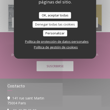
páginas del sitio.
Carta
OK, aceptar todas
DESCUBRIR NUESTRA CARTA
Denegar todas las cookies
Personalizar
Política de protección de datos personales
Manténgase al día
*
Política de gestión de cookies
Suscríbase a nuestro boletín para recibir comunicaciones
personalizadas y ofertas de marketing por correo electrónico.
SUSCRIBIRSE
Contacto
141 rue saint Martin
((abre en una nueva ventana))
75004 Paris