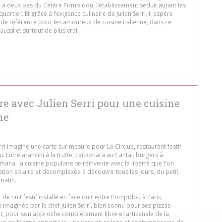
 à deux pas du Centre Pompidou, l’établissement séduit autant les
uartier. Et grâce à l’exigence culinaire de Julien Serri, il espère
de référence pour les amoureux de cuisine italienne, dans ce
aussi et surtout de plus vrai.
 A NEW WINDOW))
re avec Julien Serri pour une cuisine
ne
Serri imagine une carte sur mesure pour Le Cirque, restaurant festif
 Entre arancini à la truffe, carbonara au Cantal, burgers à
romana, la cuisine populaire se réinvente avec la liberté que l'on
tion solaire et décomplexée à découvrir tous les jours, du petit-
matin.
 de nuit festif installé en face du Centre Pompidou à Paris,
 imaginée par le chef Julien Serri, bien connu pour ses pizzas
t, pour son approche complètement libre et artisanale de la