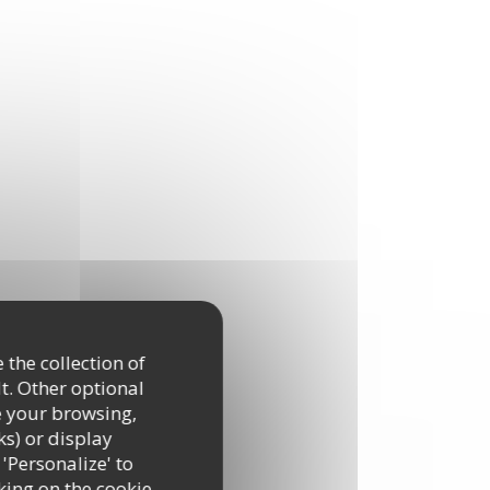
 the collection of
t. Other optional
e your browsing,
ks) or display
 'Personalize' to
king on the cookie