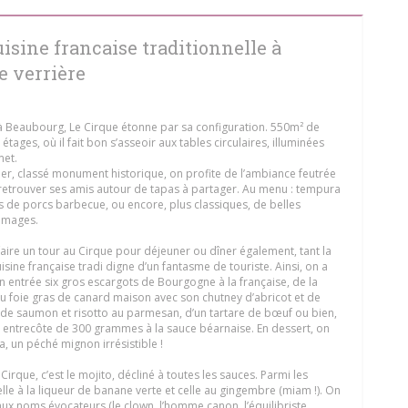
uisine francaise traditionnelle à
e verrière
e à Beaubourg, Le Cirque étonne par sa configuration. 550m² de
étages, où il fait bon s’asseoir aux tables circulaires, illuminées
met.
lier, classé monument historique, on profite de l’ambiance feutrée
r retrouver ses amis autour de tapas à partager. Au menu : tempura
s de porcs barbecue, ou encore, plus classiques, de belles
romages.
aire un tour au Cirque pour déjeuner ou dîner également, tant la
cuisine française tradi digne d’un fantasme de touriste. Ainsi, on a
n entrée six gros escargots de Bourgogne à la française, de la
u foie gras de canard maison avec son chutney d’abricot et de
 de saumon et risotto au parmesan, d’un tartare de bœuf ou bien,
e entrecôte de 300 grammes à la sauce béarnaise. En dessert, on
a, un péché mignon irrésistible !
Cirque, c’est le mojito, décliné à toutes les sauces. Parmi les
celle à la liqueur de banane verte et celle au gingembre (miam !). On
aux noms évocateurs (le clown, l’homme canon, l’équilibriste,