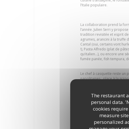
cuisine transalpine, le fonda
l’Italie populaire.
La collaboration prend la for
l’année. Julien Serri y propose
tradition revisitée et esprit
agrumes, arancini à la truffe 
Cantal (oui, certains vont hur
!), Pasta Alfredo (plat de pâ
qu’italien…), ou encore une sé
fumée panée, fish tempura, 
Le chef à casquette reste un p
napolitaines : place à la scrocc
Napolitaine pendant longtemps
Scrocchiarella romana » expliq
sont bien présents à la carte s
The restaurant an
personal data. '
cookies require
Pour la déco : néons rouges, i
measure site 
de concert… Le Cirque soigne s
personalized adv
presque rock’n’roll, qui tranch
pas là pour faire du folklore —
manage your prefe