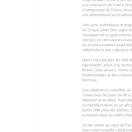
vice-champion de France de p
Championnat de France de pizz
son attachement aux traditions 
Une carte authentique et insp
Au Cirque, Julien Serri signe 
classiques de la gastronomie 
entrées, on retrouve les Aranci
les incontournables pasta Al
millefeuille et une collection
Mais c’est peut-être du côté d
napolitaine : place à la “scro
Rome. Cette version, moins co
traditionnelles et des créatio
Morteau.
Une expérience complète, du 
Ouvert tous les jours de 8h à
déjeuner et du dîner. Petit-déj
la chantilly maison ou un aff
buffet (38€ pour les adultes,
la maison dans un cadre chal
Un lieu vivant au cœur de Pari
Avec cette nouvelle collabora