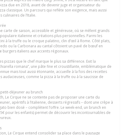
izza due en 2018, avant de devenir juge et organisateur du
a classique. Un parcours qui reflète son exigence, mais aussi
culinaires de l’Italie.
irée
une carte de saison, accessible et généreuse, où se mêlent grands
populaire italienne et créations plus personnelles. Parmi les
ni à la truffe ou le croque palatino, clin d’œil à Rome. Côté plats,
fredo ou la Carbonara au cantal côtoient un pavé de bœuf en
 de burgers italiens aux accents régionaux.
es pizzas que le chef marque le plus sa différence. Exit la
cchiarella romana”, une pâte fine et croustillante, emblématique de
nnue mais tout aussi étonnante, accueille à la fois des recettes
ns audacieuses, comme la pizza à la truffe ou à la saucisse de
petit-déjeuner au brunch
 2h, Le Cirque ne se contente pas de proposer une carte du
euner, apéritifs à l’italienne, desserts régressifs – dont une crêpe à
ogato bien dosé – complètent l’offre. Le week-end, un brunch en
 25€ pour les enfants) permet de découvrir les incontournables de
eureux.
s
tion, Le Cirque entend consolider sa place dans le paysage