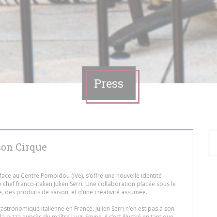
Press
 son Cirque
 face au Centre Pompidou (IVe), s’offre une nouvelle identité
e chef franco-italien Julien Serri. Une collaboration placée sous le
ne, des produits de saison, et d’une créativité assumée.
stronomique italienne en France, Julien Serri n’en est pas à son
la pizza auprès du maître Luigi Smine, il s’est illustré en tant que