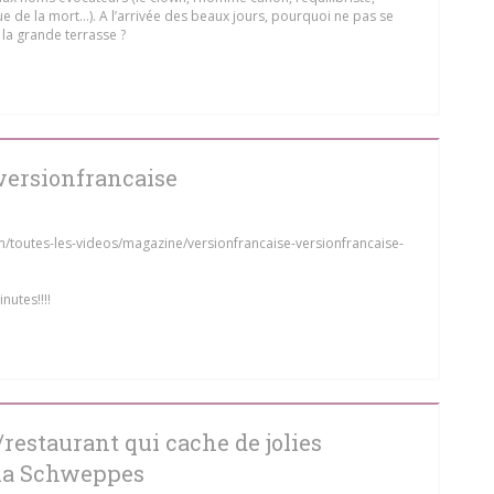
roue de la mort…). A l’arrivée des beaux jours, pourquoi ne pas se
 la grande terrasse ?
 A NEW WINDOW))
versionfrancaise
toutes-les-videos/magazine/versionfrancaise-versionfrancaise-
nutes!!!!
 A NEW WINDOW))
/restaurant qui cache de jolies
lla Schweppes