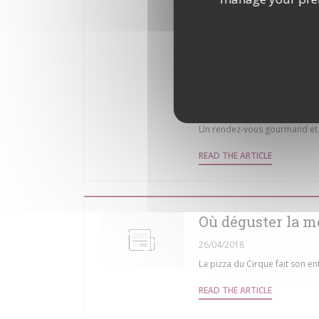
Côté ambiance, Le Cirque joue
cabaret moderne, service cont
du matin, l’établissement pr
à 16h (38 € pour les adultes, 2
Un rendez-vous gourmand et fe
((OPENS IN
READ THE ARTICLE
Où déguster la me
26/04/2018
La pizza du Cirque fait son en
((OPENS IN
READ THE ARTICLE