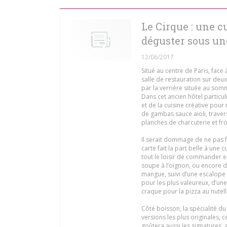
Le Cirque : une c
déguster sous un
12/06/2017
Situé au centre de Paris, fac
salle de restauration sur deux 
par la verrière située au som
Dans cet ancien hôtel particu
et de la cuisine créative pou
de gambas sauce aïoli, traver
planches de charcuterie et f
Il serait dommage de ne pas f
carte fait la part belle à une 
tout le loisir de commander e
soupe à l’oignon, ou encore d
mangue, suivi d’une escalope
pour les plus valeureux, d’un
craque pour la pizza au nutell
Côté boisson, la spécialité du 
versions les plus originales, 
goûtera aussi les signatures, 