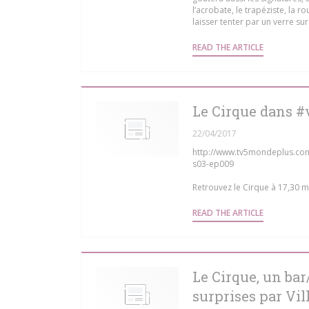
l’acrobate, le trapéziste, la 
laisser tenter par un verre sur
((OPENS IN
READ THE ARTICLE
Le Cirque dans #
22/04/2017
http://www.tv5mondeplus.com/
s03-ep009
Retrouvez le Cirque à 17,30 mi
((OPENS IN
READ THE ARTICLE
Le Cirque, un bar
surprises par Vi