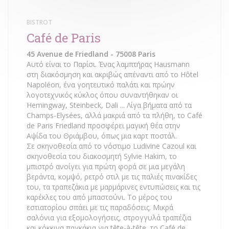
BISTROT
Café de Paris
45 Avenue de Friedland - 75008 Paris
Αυτό είναι το Παρίσι. Ένας λαμπτήρας Hausmann
στη διακόσμηση και ακριβώς απέναντι από το Hôtel
Napoléon, ένα γοητευτικό παλάτι και πρώην
λογοτεχνικός κύκλος όπου συναντήθηκαν οι
Hemingway, Steinbeck, Dali ... Λίγα βήματα από τα
Champs-Elysées, αλλά μακριά από τα πλήθη, το Café
de Paris Friedland προσφέρει μαγική θέα στην
Αψίδα του Θριάμβου, όπως μια καρτ ποστάλ.
Σε σκηνοθεσία από το νόστιμο Ludivine Cazoul και
σκηνοθεσία του διακοσμητή Sylvie Hakim, το
μπιστρό ανοίγει για πρώτη φορά σε μια μεγάλη
βεράντα, κομψό, ρετρό στιλ με τις παλιές πινακίδες
του, τα τραπεζάκια με μαρμάρινες εντυπώσεις και τις
καρέκλες του από μπαστούνι. Το μέρος του
εστιατορίου σπάει με τις παραδόσεις. Μικρά
σαλόνια για εξομολογήσεις, στρογγυλά τραπέζια
και κόκκινα παγκάκια για tête-à-tête, το Café de