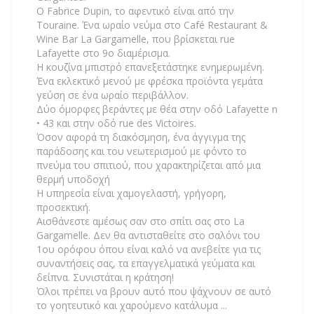
Ο Fabrice Dupin, το αφεντικό είναι από την
Touraine. Ένα ωραίο νεύμα στο Café Restaurant &
Wine Bar La Gargamelle, που βρίσκεται rue
Lafayette στο 9ο διαμέρισμα.
Η κουζίνα μπιστρό επανεξετάστηκε ενημερωμένη.
Ένα εκλεκτικό μενού με φρέσκα προϊόντα γεμάτα
γεύση σε ένα ωραίο περιβάλλον.
Δύο όμορφες βεράντες με θέα στην οδό Lafayette n
• 43 και στην οδό rue des Victoires.
Όσον αφορά τη διακόσμηση, ένα άγγιγμα της
παράδοσης και του νεωτερισμού με φόντο το
πνεύμα του σπιτιού, που χαρακτηρίζεται από μια
θερμή υποδοχή
Η υπηρεσία είναι χαμογελαστή, γρήγορη,
προσεκτική.
Αισθάνεστε αμέσως σαν στο σπίτι σας στο La
Gargamelle. Δεν θα αντισταθείτε στο σαλόνι του
1ου ορόφου όπου είναι καλό να ανεβείτε για τις
συναντήσεις σας, τα επαγγελματικά γεύματα και
δείπνα. Συνιστάται η κράτηση!
Όλοι πρέπει να βρουν αυτό που ψάχνουν σε αυτό
το γοητευτικό και χαρούμενο κατάλυμα ...