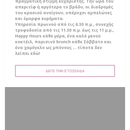
πραγματική στιγμή ευχάριστης. Την ώρα του
απεριτίφ ή αργότερα το βράδυ, οι διαδρομές
του κρασιού ανοίγουν, υπέροχοι αμπελώνες
και όμορφα ευρήματα.
Υπηρεσία πρωινού από τις 6.30 π.μ., συνεχής
τροφοδοσία από τις 11.30 π.μ. έως τις 11 μ.μ.,
Happy Hours κάθε μέρα, ένα καλό μενού
κοκτέιλ, παρισινό brunch κάθε Σάββατο και
ένα χαμόγελο ως μπόνους ... τίποτα δεν
λείπει εδώ!
ΔΕΊΤΕ ΤΗΝ ΙΣΤΟΣΕΛΊΔΑ