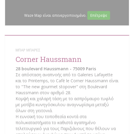
Waze Map είναι απενεργοποιημένο.
Επέτρεψε
ΜΠΑΡ ΜΠΆΡΕΣ
Corner Haussmann
28 boulevard Haussmann - 75009 Paris
Σε απόσταση αναπνοής από το Galeries Lafayette
και το Printemps, το Café le Corner Haussmann είναι
το "The new gourmet stopover" στη Boulevard
Haussmann στον αριθμό 28.
Κομψή και χαλαρή τάση με το ασπρόμαυρο τυφλό
με μοτίβα κυνηγόσκυλου αναγνωρίσιμα μεταξύ
όλων στη γειτονιά.
Η ευνοϊκή του τοποθεσία κοντά στα
πολυκαταστήματα το καθιστά αγαπημένο
τελετουργικό για τους Παριζιάνους που θέλουν να