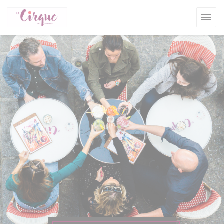
Πίνακας διαχείρισης "Μπισκότων" (Cookies)