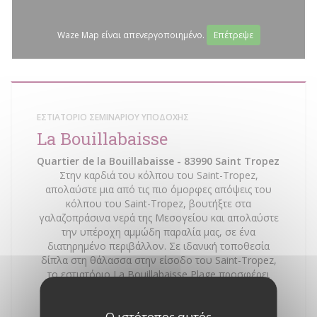
Waze Map είναι απενεργοποιημένο.
Επέτρεψε
ΕΣΤΙΑΤΌΡΙΟ ΣΕΜΙΝΑΡΊΟΥ ΥΠΟΔΟΧΉΣ
La Bouillabaisse
Quartier de la Bouillabaisse - 83990 Saint Tropez
Στην καρδιά του κόλπου του Saint-Tropez,
απολαύστε μια από τις πιο όμορφες απόψεις του
κόλπου του Saint-Tropez, βουτήξτε στα
γαλαζοπράσινα νερά της Μεσογείου και απολαύστε
την υπέροχη αμμώδη παραλία μας, σε ένα
διατηρημένο περιβάλλον. Σε ιδανική τοποθεσία
δίπλα στη θάλασσα στην είσοδο του Saint-Tropez,
το εστιατόριο La Bouillabaisse Plage προσφέρει
κουζίνα φτιαγμένη από φρέσκα, εποχικά προϊόντα,
τονίζοντας θαλασσινά. Γύρω από το beach bar,
Ο ιστότοπος αυτός
μοιραστείτε κοκτέιλ και τάπας, θαυμάζοντας το