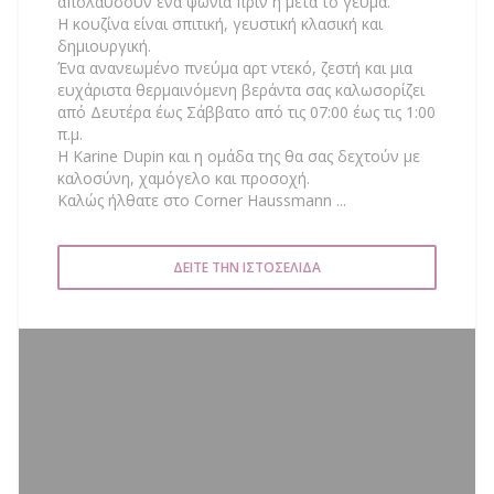
απολαύσουν ένα ψώνια πριν ή μετά το γεύμα.
Η κουζίνα είναι σπιτική, γευστική κλασική και
δημιουργική.
Ένα ανανεωμένο πνεύμα αρτ ντεκό, ζεστή και μια
ευχάριστα θερμαινόμενη βεράντα σας καλωσορίζει
από Δευτέρα έως Σάββατο από τις 07:00 έως τις 1:00
π.μ.
Η Karine Dupin και η ομάδα της θα σας δεχτούν με
καλοσύνη, χαμόγελο και προσοχή.
Καλώς ήλθατε στο Corner Haussmann ...
ΔΕΊΤΕ ΤΗΝ ΙΣΤΟΣΕΛΊΔΑ