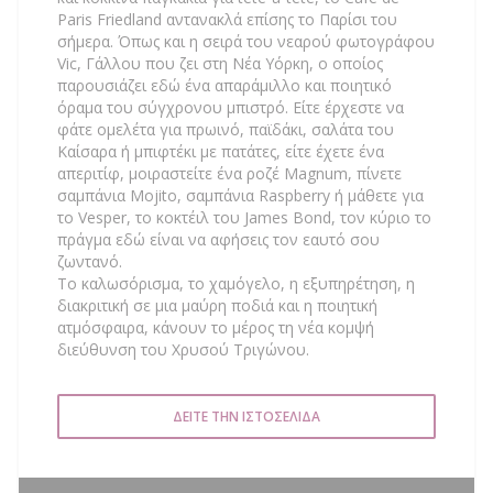
Paris Friedland αντανακλά επίσης το Παρίσι του
σήμερα. Όπως και η σειρά του νεαρού φωτογράφου
Vic, Γάλλου που ζει στη Νέα Υόρκη, ο οποίος
παρουσιάζει εδώ ένα απαράμιλλο και ποιητικό
όραμα του σύγχρονου μπιστρό. Είτε έρχεστε να
φάτε ομελέτα για πρωινό, παϊδάκι, σαλάτα του
Καίσαρα ή μπιφτέκι με πατάτες, είτε έχετε ένα
απεριτίφ, μοιραστείτε ένα ροζέ Magnum, πίνετε
σαμπάνια Mojito, σαμπάνια Raspberry ή μάθετε για
το Vesper, το κοκτέιλ του James Bond, τον κύριο το
πράγμα εδώ είναι να αφήσεις τον εαυτό σου
ζωντανό.
Το καλωσόρισμα, το χαμόγελο, η εξυπηρέτηση, η
διακριτική σε μια μαύρη ποδιά και η ποιητική
ατμόσφαιρα, κάνουν το μέρος τη νέα κομψή
διεύθυνση του Χρυσού Τριγώνου.
ΔΕΊΤΕ ΤΗΝ ΙΣΤΟΣΕΛΊΔΑ