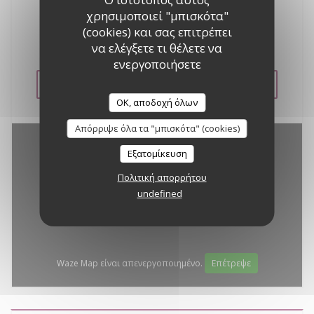
υπέροχο SunSet μας, σε μια ατμόσφαιρα στο
χρησιμοποιεί "μπισκότα"
Lounge από τον DJ μας, .... Ιδιωτικός χώρος
(cookies) και σας επιτρέπει
στάθμευσης για τους πελάτες μας.
να ελέγξετε τι θέλετε να
ενεργοποιήσετε
ΔΕΊΤΕ ΤΗΝ ΙΣΤΟΣΕΛΊΔΑ
OK, αποδοχή όλων
Απόρριψε όλα τα "μπισκότα" (cookies)
Εξατομίκευση
Πολιτική απορρήτου
undefined
Waze Map είναι απενεργοποιημένο.
Επέτρεψε