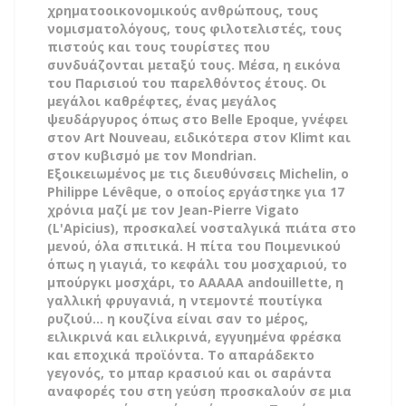
χρηματοοικονομικούς ανθρώπους, τους
νομισματολόγους, τους φιλοτελιστές, τους
πιστούς και τους τουρίστες που
συνδυάζονται μεταξύ τους. Μέσα, η εικόνα
του Παρισιού του παρελθόντος έτους. Οι
μεγάλοι καθρέφτες, ένας μεγάλος
ψευδάργυρος όπως στο Belle Epoque, γνέφει
στον Art Nouveau, ειδικότερα στον Klimt και
στον κυβισμό με τον Mondrian.
Εξοικειωμένος με τις διευθύνσεις Michelin, ο
Philippe Lévêque, ο οποίος εργάστηκε για 17
χρόνια μαζί με τον Jean-Pierre Vigato
(L'Apicius), προσκαλεί νοσταλγικά πιάτα στο
μενού, όλα σπιτικά. Η πίτα του Ποιμενικού
όπως η γιαγιά, το κεφάλι του μοσχαριού, το
μπούργκι μοσχάρι, το AAAAA andouillette, η
γαλλική φρυγανιά, η ντεμοντέ πουτίγκα
ρυζιού… η κουζίνα είναι σαν το μέρος,
ειλικρινά και ειλικρινά, εγγυημένα φρέσκα
και εποχικά προϊόντα. Το απαράδεκτο
γεγονός, το μπαρ κρασιού και οι σαράντα
αναφορές του στη γεύση προσκαλούν σε μια