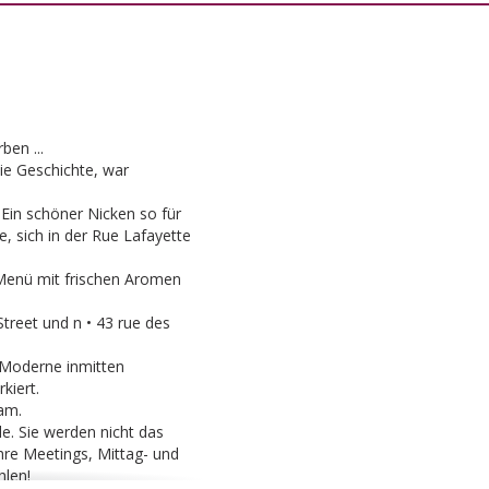
Dreieck.
ben ...
die Geschichte, war
 Ein schöner Nicken so für
, sich in der Rue Lafayette
s Menü mit frischen Aromen
treet und n • 43 rue des
 Moderne inmitten
kiert.
sam.
le. Sie werden nicht das
hre Meetings, Mittag- und
len!