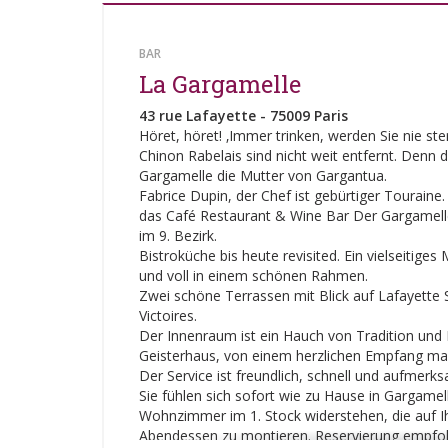
BAR
La Gargamelle
43 rue Lafayette - 75009 Paris
Höret, höret! ‚Immer trinken, werden Sie nie ster
Chinon Rabelais sind nicht weit entfernt. Denn 
Gargamelle die Mutter von Gargantua.
Fabrice Dupin, der Chef ist gebürtiger Touraine.
das Café Restaurant & Wine Bar Der Gargamelle
im 9. Bezirk.
Bistroküche bis heute revisited. Ein vielseitige
und voll in einem schönen Rahmen.
Zwei schöne Terrassen mit Blick auf Lafayette S
Victoires.
Der Innenraum ist ein Hauch von Tradition und
Geisterhaus, von einem herzlichen Empfang mar
Der Service ist freundlich, schnell und aufmerk
Sie fühlen sich sofort wie zu Hause in Gargamel
Wohnzimmer im 1. Stock widerstehen, die auf I
Abendessen zu montieren. Reservierung empfoh