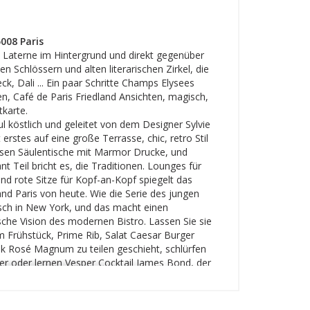
008 Paris
 Laterne im Hintergrund und direkt gegenüber
n Schlössern und alten literarischen Zirkel, die
k, Dali ... Ein paar Schritte Champs Elysees
, Café de Paris Friedland Ansichten, magisch,
tkarte.
l köstlich und geleitet von dem Designer Sylvie
 erstes auf eine große Terrasse, chic, retro Stil
essen Säulentische mit Marmor Drucke, und
t Teil bricht es, die Traditionen. Lounges für
nd rote Sitze für Kopf-an-Kopf spiegelt das
and Paris von heute. Wie die Serie des jungen
isch in New York, und das macht einen
che Vision des modernen Bistro. Lassen Sie sie
Frühstück, Prime Rib, Salat Caesar Burger
k Rosé Magnum zu teilen geschieht, schlürfen
 oder lernen Vesper Cocktail James Bond, der
sen.
ce, dezente schwarze Schürze und die
er Ort, das stilvolle neue Adresse im Goldenen