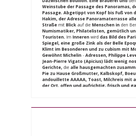
Dazwischen Bouillon. Eine Brauerei und
de
Weinstube der Passage des Panoramas, de
Passage. Abgetippt von Kopf bis Fuß von 
Hakim, der Adresse Panoramaterrasse alle
Straße
mit
Blick
auf die
Menschen in
den Be
Numismatiker, Philatelisten, gemütlich u
Touristen.
Im
Inneren
wird
das Bild des Par
Spiegel, eine große Zink als der Belle Epo
Klimt im Besonderen und zu cubism mit Mo
Gewöhnt Michelin
-
Adressen, Philippe Leve
Jean-Pierre Vigato (Apicius) lädt wenig nos
Gerichte,
die
alle hausgemachten zusamme
Pie zu Hause Großmutter, Kalbskopf, Boeu
andouillette AAAAA, Toast, Milchreis mit al
der Ort, offen und aufrichtig, frisch und g
versäumen, die Weinbar und vierzig Refer
echten Moment der Geselligkeit zu schmec
Stunde oder später am Abend, Weinrouten
schöne Funde.
Der Service brekky um 6.30 Uhr, 11.30 Uhr 
Dauerbetrieb 23h, Happy Hours jeden Tag,
Pariser Brunch jeden Samstag und Bonus
hier !