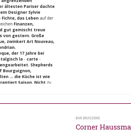
n
angrenzenden
r ältesten Pariser dachte
dem Designer Sylvie
 Fichte, das Leben
auf der
reichen
Finanzen,
nd gut gemischt treue
is von gestern. Große
que, zwinkert Art Nouveau,
ndrian.
que, der 17 Jahre bei
talgisch la
-
carte
-
ngearbeitet. Shepherds
f Bourguignon,
ten ... die Küche ist wie
arantiert Saison. Nicht
zu
enzen lädt
ein
zu einem
ken. An der Cocktail
-
 offen, große Weine und
eine Wiederherstellung der
 gute Cocktails, dem
BAR BRASSERIE
-
Lächeln ... nichts fehlt
Corner Haussm