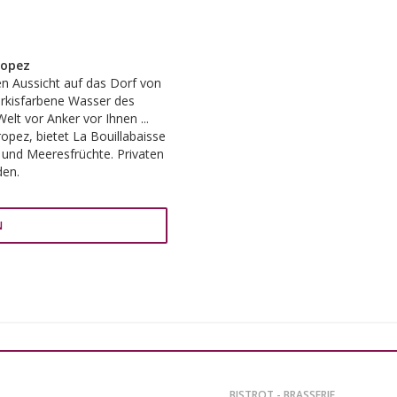
ropez
en Aussicht auf das Dorf von
ürkisfarbene Wasser des
elt vor Anker vor Ihnen ...
opez, bietet La Bouillabaisse
 und Meeresfrüchte. Privaten
den.
N
BISTROT - BRASSERIE