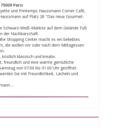
75009 Paris
fayette und Printemps Haussmann Corner Café,
d Haussmann auf Platz 28 "Das neue Gourmet-
nen Schwarz-Weiß-Markise auf dem Gelände Fuß
in der Nachbarschaft.
ähe Shopping Center macht es ein beliebtes
ern, die wollen vor oder nach dem Mittagessen
en.
köstlich klassisch und kreativ.
rt, freundlich und eine warme gemütliche
Samstag von 07.00 bis 01.00 Uhr geöffnet.
erden Sie mit Freundlichkeit, Lächeln und
ann ...
DIE WEBSITE ANSEHEN