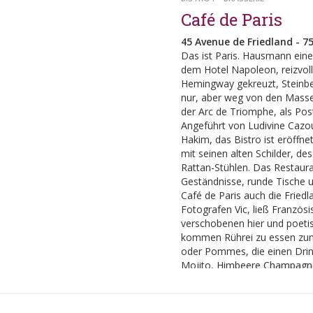
Café de Paris
45 Avenue de Friedland - 75
Das ist Paris. Hausmann eine
dem Hotel Napoleon, reizvolle
Hemingway gekreuzt, Steinbec
nur, aber weg von den Massen
der Arc de Triomphe, als Pos
Angeführt von Ludivine Cazou
Hakim, das Bistro ist eröffnet
mit seinen alten Schilder, d
Rattan-Stühlen. Das Restauran
Geständnisse, runde Tische u
Café de Paris auch die Friedl
Fotografen Vic, ließ Französ
verschobenen hier und poetis
kommen Rührei zu essen zum 
oder Pommes, die einen Drin
Mojito, Himbeere Champagner
Schlüssel ist hier leben zu las
Der Empfang, lächelnd, Servi
poetische Atmosphäre, sind d