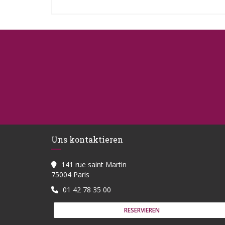
Jeder sollte mit Charme und Humor gefüllt etwas
Willkommen bei The Gargamelle!
DIE WEBSITE ANSEHE
Uns kontaktieren
141 rue saint Martin
((öffnet ein neues Fenster))
75004 Paris
01 42 78 35 00
RESERVIEREN