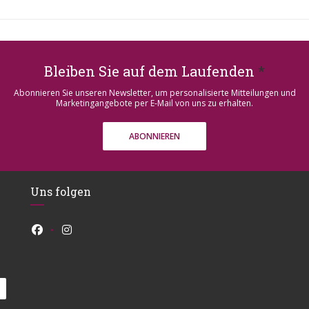
 in diesem Hause finden ...
N
Bleiben Sie auf dem Laufenden
*
Abonnieren Sie unseren Newsletter, um personalisierte Mitteilungen und
Marketingangebote per E-Mail von uns zu erhalten.
ABONNIEREN
Uns folgen
Facebook ((öffnet ein neues Fenster))
Instagram ((öffnet ein neues Fenster))