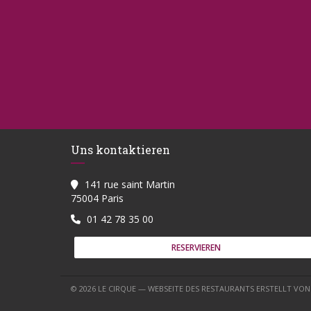
Uns kontaktieren
141 rue saint Martin
((öffnet ein neues Fenster))
75004 Paris
01 42 78 35 00
RESERVIEREN
© 2026 LE CIRQUE — WEBSEITE DES RESTAURANTS ERSTELLT VO