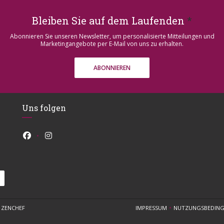
Bleiben Sie auf dem Laufenden
*
Abonnieren Sie unseren Newsletter, um personalisierte Mitteilungen und
Marketingangebote per E-Mail von uns zu erhalten.
ABONNIEREN
Uns folgen
Facebook ((öffnet ein neues Fenster))
Instagram ((öffnet ein neues Fenster))
((ÖFFNET EIN NEUES FENSTER))
N
ZENCHEF
IMPRESSUM
NUTZUNGSBEDIN
((ÖFFNET EIN NEUES FENST
((ÖF