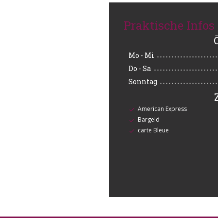
Praktische Infos
Mo
-
Mi
Do
-
Sa
Sonntag
American Express
Bargeld
carte Bleue