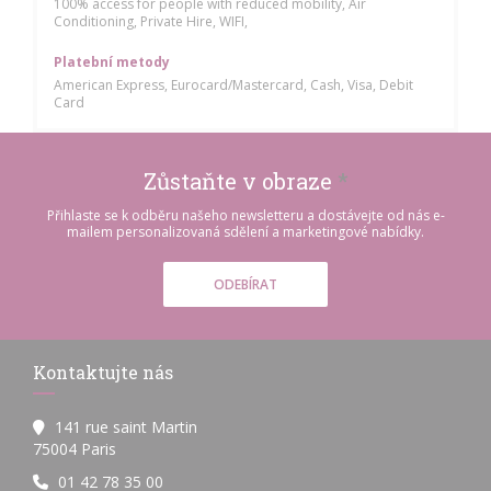
100% access for people with reduced mobility, Air
Conditioning, Private Hire, WIFI,
Platební metody
American Express, Eurocard/Mastercard, Cash, Visa, Debit
Card
Zůstaňte v obraze
*
Přihlaste se k odběru našeho newsletteru a dostávejte od nás e-
mailem personalizovaná sdělení a marketingové nabídky.
ODEBÍRAT
Kontaktujte nás
141 rue saint Martin
((otevře se v novém okně))
75004 Paris
01 42 78 35 00