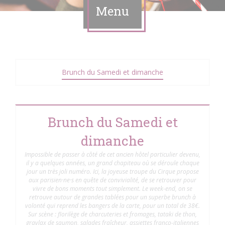
Menu
Brunch du Samedi et dimanche
Brunch du Samedi et
dimanche
Impossible de passer à côté de cet ancien hôtel particulier devenu,
il y a quelques années, un grand chapiteau où se déroule chaque
jour un très joli numéro. Ici, la joyeuse troupe du Cirque propose
aux parisien·ne·s en quête de convivialité, de se retrouver pour
vivre de bons moments tout simplement. Le week-end, on se
retrouve autour de grandes tablées pour un superbe brunch à
volonté qui reprend les bangers de la carte, pour un total de 38€.
Sur scène : florilège de charcuteries et fromages, tataki de thon,
gravlax de saumon, salades fraîcheur, assiettes franco-italiennes