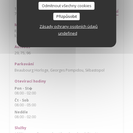
Odmítnout všechny cookies
141 rue saint Martin
NASMĚROVÁNÍ
((otevře se v novém okně))
75004 Paris
Přizpůsobit
Metro
Zásady ochrany osobních údajů
Rambuteau ligne 11, Hôtel de ville lignes 1 & 11, Châtelet
undefined
lignes 4, 7, 11 & 14 + RER
Autobus
29, 75, 96
Parkování
Beaubourg Horloge, Georges Pompidou, Sébastopol
Otevírací hodiny
Pon
-
St�
08:00 - 02:00
Čt
-
Sob
08:00 - 05:00
Neděle
08:00 - 02:00
Služby